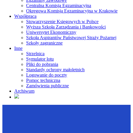
Egzaminy zawodowe
Centralna Komisja Egzaminacyjna
Okręgowa Komisja Egzaminacyjna w Krakowie
Współpraca
Stowarzyszenie Księgowych w Polsce
Wyższa Szkoła Zarządzania i Bankowości
Uniwersytet Ekonomiczny
Szkoła Aspirantów Państwowej Straży Pożarnej
Szkoły zagraniczne
Inne
Strzelnica
Symulator lotu
Pliki do pobrania
Standardy ochrony małoletnich
Logowanie do poczty
Pomoc techniczna
Zamówienia publiczne
Archiwum