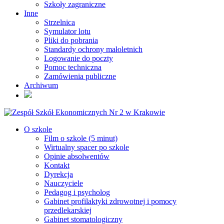
Szkoły zagraniczne
Inne
Strzelnica
Symulator lotu
Pliki do pobrania
Standardy ochrony małoletnich
Logowanie do poczty
Pomoc techniczna
Zamówienia publiczne
Archiwum
O szkole
Film o szkole (5 minut)
Wirtualny spacer po szkole
Opinie absolwentów
Kontakt
Dyrekcja
Nauczyciele
Pedagog i psycholog
Gabinet profilaktyki zdrowotnej i pomocy
przedlekarskiej
Gabinet stomatologiczny