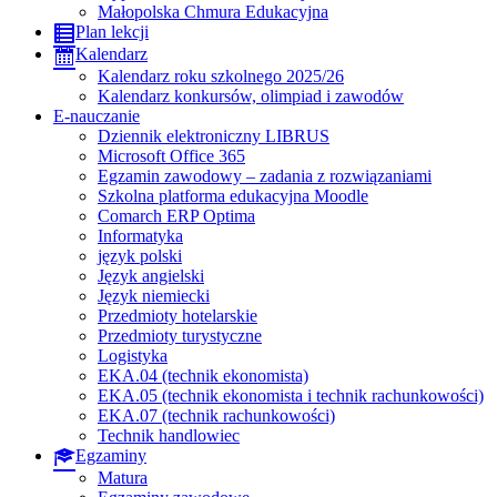
Małopolska Chmura Edukacyjna
Plan lekcji
Kalendarz
Kalendarz roku szkolnego 2025/26
Kalendarz konkursów, olimpiad i zawodów
E-nauczanie
Dziennik elektroniczny LIBRUS
Microsoft Office 365
Egzamin zawodowy – zadania z rozwiązaniami
Szkolna platforma edukacyjna Moodle
Comarch ERP Optima
Informatyka
język polski
Język angielski
Język niemiecki
Przedmioty hotelarskie
Przedmioty turystyczne
Logistyka
EKA.04 (technik ekonomista)
EKA.05 (technik ekonomista i technik rachunkowości)
EKA.07 (technik rachunkowości)
Technik handlowiec
Egzaminy
Matura