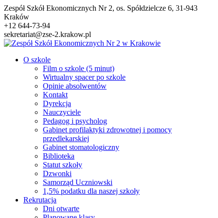
Przejdź
Zespół Szkół Ekonomicznych Nr 2, os. Spółdzielcze 6, 31-943
do
Kraków
treści
+12 644-73-94
sekretariat@zse-2.krakow.pl
O szkole
Film o szkole (5 minut)
Wirtualny spacer po szkole
Opinie absolwentów
Kontakt
Dyrekcja
Nauczyciele
Pedagog i psycholog
Gabinet profilaktyki zdrowotnej i pomocy
przedlekarskiej
Gabinet stomatologiczny
Biblioteka
Statut szkoły
Dzwonki
Samorząd Uczniowski
1,5% podatku dla naszej szkoły
Rekrutacja
Dni otwarte
Planowane klasy