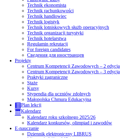
Technik ekonomista
Technik rachunkowości
Technik handlowiec
Technik logistyk
Technik lotniskowych służb operacyjnych
Technik organizacji turystyki
Technik hotelarstwa
Regulamin rekrutacji
For foreign candidates
Сведения для иностранцев
Projekty
Centrum Kompetencji Zawodowych – 2 edycja
Centrum Kompetencji Zawodowych – 3 edycja
Praktyki zagraniczne
Staże
Kursy
Stypendia dla uczniów zdolnych
Małopolska Chmura Edukacyjna
Plan lekcji
Kalendarz
Kalendarz roku szkolnego 2025/26
Kalendarz konkursów, olimpiad i zawodów
E-nauczanie
Dziennik elektroniczny LIBRUS