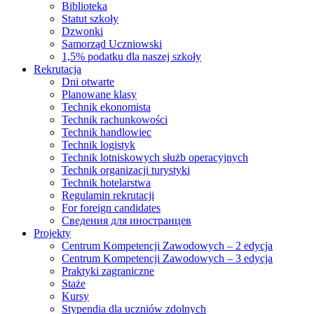
Biblioteka
Statut szkoły
Dzwonki
Samorząd Uczniowski
1,5% podatku dla naszej szkoły
Rekrutacja
Dni otwarte
Planowane klasy
Technik ekonomista
Technik rachunkowości
Technik handlowiec
Technik logistyk
Technik lotniskowych służb operacyjnych
Technik organizacji turystyki
Technik hotelarstwa
Regulamin rekrutacji
For foreign candidates
Сведения для иностранцев
Projekty
Centrum Kompetencji Zawodowych – 2 edycja
Centrum Kompetencji Zawodowych – 3 edycja
Praktyki zagraniczne
Staże
Kursy
Stypendia dla uczniów zdolnych