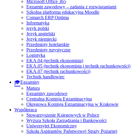
Microsoft Office 365
Egzamin zawodowy – zadania z rozwiązaniami
Szkolna platforma edukacyjna Moodle
Comarch ERP Optima
Informatyka
język polski
Język angielski
Język niemiecki
Przedmioty hotelarskie
Przedmioty turystyczne
Logistyka
EKA.04 (technik ekonomista)
EKA.05 (technik ekonomista i technik rachunkowości)
EKA.07 (technik rachunkowości)
Technik handlowiec
Egzaminy
Matura
Egzaminy zawodowe
Centralna Komisja Egzaminacyjna
Okręgowa Komisja Egzaminacyjna w Krakowie
Współpraca
Stowarzyszenie Księgowych w Polsce
Wyższa Szkoła Zarządzania i Bankowości
Uniwersytet Ekonomiczny
Szkoła Aspirantów Państwowej Straży Pożarnej