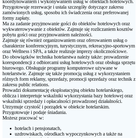
koordynowaniem i wykonywaniem usług w obiektach hotelowych.
Przygotowuje rezerwacje i ustala szczegóły dotyczące zakresu
zamówionych usług, sposobu ich świadczenia oraz preferowanej
formy zapłaty.
Ma za zadanie przyjmowanie gości do obiektów hotelowych oraz
wykwaterowywanie z obiektów. Zajmuje się rozliczaniem kosztów
pobytu gości oraz przyjmowaniem należności.
Zajmuje się również organizowaniem oraz oferowaniem usług o
charakterze konferencyjnym, turystycznym, rekreacyjno-sportowym
oraz Wellness i SPA, a także realizuje imprezy okolicznościowe.
Do obowiązków technika hotelarstwa należy także: prowadzenie
korespondencji z odbiorcami usług hotelowych oraz obsługa sprzętu
biurowego. Obsługuje programy komputerowe używane w
hotelarstwie. Zajmuje się także promocją usług z wykorzystaniem
różnych form reklamy, sprzedaży, promocji sprzedaży oraz technik z
zakresu public relations.
Prowadzi dokumentację eksploatacyjną obiektu hotelarskiego,
oblicza i interpretuje wskaźniki wykorzystania bazy hotelowej oraz
wskaźniki sprzedaży i opłacalności prowadzonej działalności.
Utrzymuje czystość i porządek w obiekcie hotelarskim.
Przygotowuje i podaje śniadania.
Możesz pracować w:
hotelach i pensjonatach,
uzdrowiskach, ośrodkach wypoczynkowych a także na