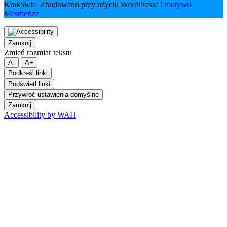
Krakowie. Zbudowano przy użyciu WordPressa i
motywu
Mesmerize
Zamknij
Zmień rozmiar tekstu
A-
A+
Podkreśl linki
Podświetl linki
Przywróć ustawienia domyślne
Zamknij
Accessibility by WAH