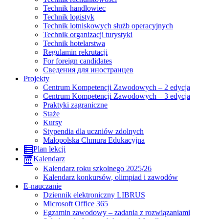
Technik handlowiec
Technik logistyk
Technik lotniskowych służb operacyjnych
Technik organizacji turystyki
Technik hotelarstwa
Regulamin rekrutacji
For foreign candidates
Сведения для иностранцев
Projekty
Centrum Kompetencji Zawodowych – 2 edycja
Centrum Kompetencji Zawodowych – 3 edycja
Praktyki zagraniczne
Staże
Kursy
Stypendia dla uczniów zdolnych
Małopolska Chmura Edukacyjna
Plan lekcji
Kalendarz
Kalendarz roku szkolnego 2025/26
Kalendarz konkursów, olimpiad i zawodów
E-nauczanie
Dziennik elektroniczny LIBRUS
Microsoft Office 365
Egzamin zawodowy – zadania z rozwiązaniami