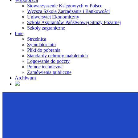
Współpraca
Stowarzyszenie Księgowych w Polsce
Wyższa Szkoła Zarządzania i Bankowości
Uniwersytet Ekonomiczny
Szkoła Aspirantów Państwowej Straży Pożarnej
Szkoły zagraniczne
Inne
Strzelnica
Symulator lotu
Pliki do pobrania
Standardy ochrony małoletnich
Logowanie do poczty
Pomoc techniczna
Zamówienia publiczne
Archiwum