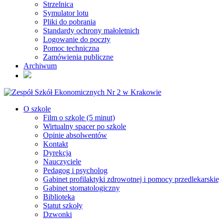
Strzelnica
Symulator lotu
Pliki do pobrania
Standardy ochrony małoletnich
Logowanie do poczty
Pomoc techniczna
Zamówienia publiczne
Archiwum
O szkole
Film o szkole (5 minut)
Wirtualny spacer po szkole
Opinie absolwentów
Kontakt
Dyrekcja
Nauczyciele
Pedagog i psycholog
Gabinet profilaktyki zdrowotnej i pomocy przedlekarskie
Gabinet stomatologiczny
Biblioteka
Statut szkoły
Dzwonki