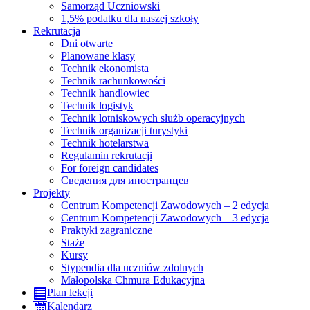
Samorząd Uczniowski
1,5% podatku dla naszej szkoły
Rekrutacja
Dni otwarte
Planowane klasy
Technik ekonomista
Technik rachunkowości
Technik handlowiec
Technik logistyk
Technik lotniskowych służb operacyjnych
Technik organizacji turystyki
Technik hotelarstwa
Regulamin rekrutacji
For foreign candidates
Сведения для иностранцев
Projekty
Centrum Kompetencji Zawodowych – 2 edycja
Centrum Kompetencji Zawodowych – 3 edycja
Praktyki zagraniczne
Staże
Kursy
Stypendia dla uczniów zdolnych
Małopolska Chmura Edukacyjna
Plan lekcji
Kalendarz