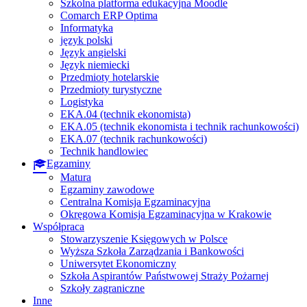
Szkolna platforma edukacyjna Moodle
Comarch ERP Optima
Informatyka
język polski
Język angielski
Język niemiecki
Przedmioty hotelarskie
Przedmioty turystyczne
Logistyka
EKA.04 (technik ekonomista)
EKA.05 (technik ekonomista i technik rachunkowości)
EKA.07 (technik rachunkowości)
Technik handlowiec
Egzaminy
Matura
Egzaminy zawodowe
Centralna Komisja Egzaminacyjna
Okręgowa Komisja Egzaminacyjna w Krakowie
Współpraca
Stowarzyszenie Księgowych w Polsce
Wyższa Szkoła Zarządzania i Bankowości
Uniwersytet Ekonomiczny
Szkoła Aspirantów Państwowej Straży Pożarnej
Szkoły zagraniczne
Inne