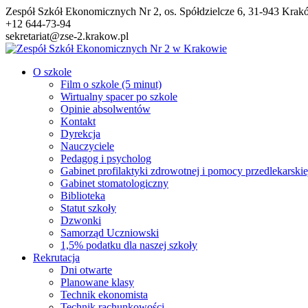
Przejdź
Zespół Szkół Ekonomicznych Nr 2, os. Spółdzielcze 6, 31-943 Kra
do
+12 644-73-94
treści
sekretariat@zse-2.krakow.pl
O szkole
Film o szkole (5 minut)
Wirtualny spacer po szkole
Opinie absolwentów
Kontakt
Dyrekcja
Nauczyciele
Pedagog i psycholog
Gabinet profilaktyki zdrowotnej i pomocy przedlekarskie
Gabinet stomatologiczny
Biblioteka
Statut szkoły
Dzwonki
Samorząd Uczniowski
1,5% podatku dla naszej szkoły
Rekrutacja
Dni otwarte
Planowane klasy
Technik ekonomista
Technik rachunkowości