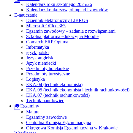
Kalendarz roku szkolnego 2025/26
Kalendarz konkursów, olimpiad i zawodów
E-nauczanie
Dziennik elektroniczny LIBRUS
Microsoft Office 365
Egzamin zawodowy – zadania z rozwiązaniami
Szkolna platforma edukacyjna Moodle
Comarch ERP Optima
Informatyka
język polski
Język angielski
Język niemiecki
Przedmioty hotelarskie
Przedmioty turystyczne
Logistyka
EKA.04 (technik ekonomista)
EKA.05 (technik ekonomista i technik rachunkowości)
EKA.07 (technik rachunkowości)
Technik handlowiec
Egzaminy
Matura
Egzaminy zawodowe
Centralna Komisja Egzaminacyjna
Okręgowa Komisja Egzaminacyjna w Krakowie