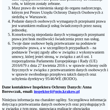
celu, w którym zostały zebrane.
Masz prawo do wniesienia skargi do organu nadzorczego,
którym jest Prezes Urzędu Ochrony Danych Osobowych z
siedzibą w Warszawie.
Podanie danych osobowych wymaganych przepisami prawa
jest warunkiem realizacji usług świadczonych przez naszą
jednostkę.
Konsekwencją niepodania danych wymaganych przepisami
prawa jest brak możliwości świadczenia przez nas usług.
Twoje dane osobowe będą przetwarzane na podstawie
przepisów prawa, a w szczególnych przypadkach – na
podstawie Twojej zgody albo w związku z wykonywaniem
umowy, której jesteś stroną, w związku z art.6 ust. 1
rozporządzenia Parlamentu Europejskiego i Rady (UE)
2016/679 z dnia 27 kwietnia 2016 r. w sprawie ochrony osób
fizycznych w związku z przetwarzaniem danych osobowych i
w sprawie swobodnego przepływu takich danych oraz
uchylenia dyrektywy 95/46/WE (RODO).
Dane kontaktowe Inspektora Ochrony Danych: Anna
Borowczak, email:
inspektor4@mjo.krakow.pl
Niniejsza informacja ma charakter ogólny. Szczegółowa informacja
dotycząca przetwarzania danych osobowych oraz przysługujących
w związku z tym praw, stanowiąca realizację obowiązku