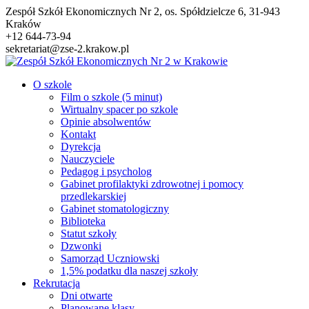
Przejdź
Zespół Szkół Ekonomicznych Nr 2, os. Spółdzielcze 6, 31-943
do
Kraków
treści
+12 644-73-94
sekretariat@zse-2.krakow.pl
O szkole
Film o szkole (5 minut)
Wirtualny spacer po szkole
Opinie absolwentów
Kontakt
Dyrekcja
Nauczyciele
Pedagog i psycholog
Gabinet profilaktyki zdrowotnej i pomocy
przedlekarskiej
Gabinet stomatologiczny
Biblioteka
Statut szkoły
Dzwonki
Samorząd Uczniowski
1,5% podatku dla naszej szkoły
Rekrutacja
Dni otwarte
Planowane klasy