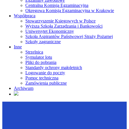
Egzaminy zawodowe
Centralna Komisja Egzaminacyjna
Okręgowa Komisja Egzaminacyjna w Krakowie
Współpraca
Stowarzyszenie Księgowych w Polsce
Wyższa Szkoła Zarządzania i Bankowości
Uniwersytet Ekonomiczny
Szkoła Aspirantów Państwowej Straży Pożarnej
Szkoły zagraniczne
Inne
Strzelnica
Symulator lotu
Pliki do pobrania
Standardy ochrony małoletnich
Logowanie do poczty
Pomoc techniczna
Zamówienia publiczne
Archiwum