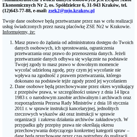
Ekonomicznych Nr 2, os. Spółdzielcze 6, 31-943 Kraków, tel.
(12)643-77-88, e-mail:
zsek2@mjo.krakow.pl
Twoje dane osobowe będą przetwarzane przez nas w celu realizacji
usług świadczonych przez naszą placówkę ZSE Nr2 w Krakowie.
Informujemy, że:
Masz prawo do żądania od administratora dostępu do Twoich
danych osobowych, ich sprostowania, ograniczenia
przetwarzania oraz prawo do przenoszenia danych. Jeżeli
przetwarzanie danych odbywa się wyłącznie na podstawie
Twojej zgody to masz prawo w dowolnym momencie
wycofać udzieloną zgodę, przy czym jej wycofanie nie
wpływa na zgodność z prawem przetwarzania, którego
dokonano na podstawie tejże zgody przed jej wycofaniem
Dane osobowe będą przechowywane przez okres wynikający
z przepisów prawa, w szczególności ustawy z dnia 14 lipca
1983 r. o narodowym zasobie archiwalnym i archiwach oraz
rozporządzenia Prezesa Rady Ministrów z dnia 18 stycznia
2011 r. w sprawie instrukcji kancelaryjnej, jednolitych
rzeczowych wykazów akt oraz instrukcji w sprawie
organizacji i zakresu działania archiwów zakładowych. W
przypadku gdy przepisy prawa nie określają okresu
przechowywania dotyczącego konkretnej kategorii spraw –
dane będą przechowane przez czas potrzebny do realizacji