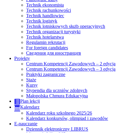
Technik ekonomista
Technik rachunkowości
Technik handlowiec
Technik logistyk
Technik lotniskowych służb operacyjnych
Technik organizacji turystyki
Technik hotelarstwa
Regulamin rekrutacji
For foreign candidates
Сведения для иностранцев
Projekty
Centrum Kompetencji Zawodowych – 2 edycja
Centrum Kompetencji Zawodowych – 3 edycja
Praktyki zagraniczne
Staże
Kursy
Stypendia dla uczniów zdolnych
Małopolska Chmura Edukacyjna
Plan lekcji
Kalendarz
Kalendarz roku szkolnego 2025/26
Kalendarz konkursów, olimpiad i zawodów
E-nauczanie
Dziennik elektroniczny LIBRUS