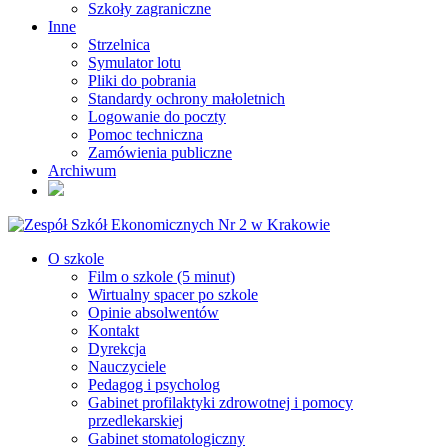
Szkoły zagraniczne
Inne
Strzelnica
Symulator lotu
Pliki do pobrania
Standardy ochrony małoletnich
Logowanie do poczty
Pomoc techniczna
Zamówienia publiczne
Archiwum
O szkole
Film o szkole (5 minut)
Wirtualny spacer po szkole
Opinie absolwentów
Kontakt
Dyrekcja
Nauczyciele
Pedagog i psycholog
Gabinet profilaktyki zdrowotnej i pomocy
przedlekarskiej
Gabinet stomatologiczny