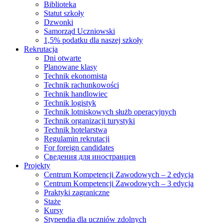
Biblioteka
Statut szkoły
Dzwonki
Samorząd Uczniowski
1,5% podatku dla naszej szkoły
Rekrutacja
Dni otwarte
Planowane klasy
Technik ekonomista
Technik rachunkowości
Technik handlowiec
Technik logistyk
Technik lotniskowych służb operacyjnych
Technik organizacji turystyki
Technik hotelarstwa
Regulamin rekrutacji
For foreign candidates
Сведения для иностранцев
Projekty
Centrum Kompetencji Zawodowych – 2 edycja
Centrum Kompetencji Zawodowych – 3 edycja
Praktyki zagraniczne
Staże
Kursy
Stypendia dla uczniów zdolnych