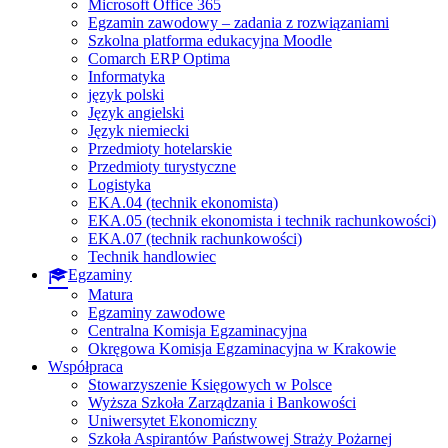
Microsoft Office 365
Egzamin zawodowy – zadania z rozwiązaniami
Szkolna platforma edukacyjna Moodle
Comarch ERP Optima
Informatyka
język polski
Język angielski
Język niemiecki
Przedmioty hotelarskie
Przedmioty turystyczne
Logistyka
EKA.04 (technik ekonomista)
EKA.05 (technik ekonomista i technik rachunkowości)
EKA.07 (technik rachunkowości)
Technik handlowiec
Egzaminy
Matura
Egzaminy zawodowe
Centralna Komisja Egzaminacyjna
Okręgowa Komisja Egzaminacyjna w Krakowie
Współpraca
Stowarzyszenie Księgowych w Polsce
Wyższa Szkoła Zarządzania i Bankowości
Uniwersytet Ekonomiczny
Szkoła Aspirantów Państwowej Straży Pożarnej