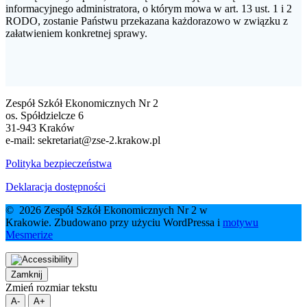
informacyjnego administratora, o którym mowa w art. 13 ust. 1 i 2
RODO, zostanie Państwu przekazana każdorazowo w związku z
załatwieniem konkretnej sprawy.
Zespół Szkół Ekonomicznych Nr 2
os. Spółdzielcze 6
31-943 Kraków
e-mail:
sekretariat@zse-2.krakow.pl
Polityka bezpieczeństwa
Deklaracja dostępności
© 2026 Zespół Szkół Ekonomicznych Nr 2 w
Krakowie. Zbudowano przy użyciu WordPressa i
motywu
Mesmerize
Zamknij
Zmień rozmiar tekstu
A-
A+