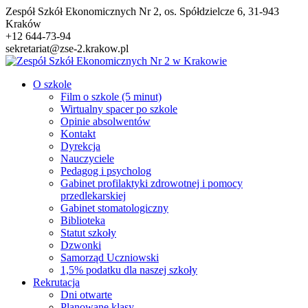
Przejdź
Zespół Szkół Ekonomicznych Nr 2, os. Spółdzielcze 6, 31-943
do
Kraków
treści
+12 644-73-94
sekretariat@zse-2.krakow.pl
O szkole
Film o szkole (5 minut)
Wirtualny spacer po szkole
Opinie absolwentów
Kontakt
Dyrekcja
Nauczyciele
Pedagog i psycholog
Gabinet profilaktyki zdrowotnej i pomocy
przedlekarskiej
Gabinet stomatologiczny
Biblioteka
Statut szkoły
Dzwonki
Samorząd Uczniowski
1,5% podatku dla naszej szkoły
Rekrutacja
Dni otwarte
Planowane klasy