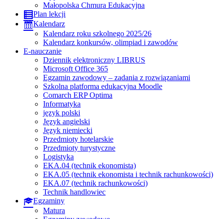
Małopolska Chmura Edukacyjna
Plan lekcji
Kalendarz
Kalendarz roku szkolnego 2025/26
Kalendarz konkursów, olimpiad i zawodów
E-nauczanie
Dziennik elektroniczny LIBRUS
Microsoft Office 365
Egzamin zawodowy – zadania z rozwiązaniami
Szkolna platforma edukacyjna Moodle
Comarch ERP Optima
Informatyka
język polski
Język angielski
Język niemiecki
Przedmioty hotelarskie
Przedmioty turystyczne
Logistyka
EKA.04 (technik ekonomista)
EKA.05 (technik ekonomista i technik rachunkowości)
EKA.07 (technik rachunkowości)
Technik handlowiec
Egzaminy
Matura