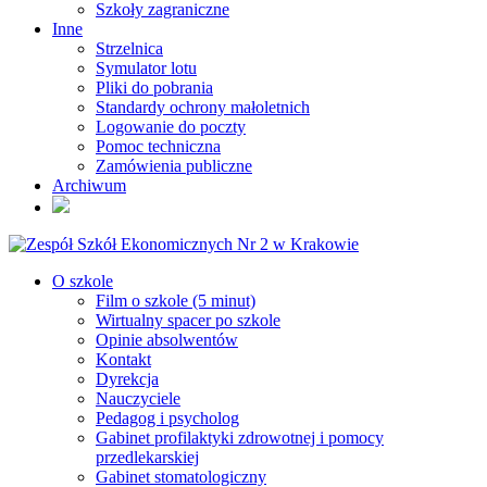
Szkoły zagraniczne
Inne
Strzelnica
Symulator lotu
Pliki do pobrania
Standardy ochrony małoletnich
Logowanie do poczty
Pomoc techniczna
Zamówienia publiczne
Archiwum
O szkole
Film o szkole (5 minut)
Wirtualny spacer po szkole
Opinie absolwentów
Kontakt
Dyrekcja
Nauczyciele
Pedagog i psycholog
Gabinet profilaktyki zdrowotnej i pomocy
przedlekarskiej
Gabinet stomatologiczny