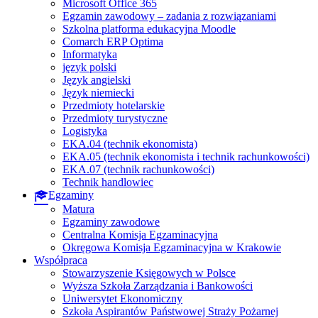
Microsoft Office 365
Egzamin zawodowy – zadania z rozwiązaniami
Szkolna platforma edukacyjna Moodle
Comarch ERP Optima
Informatyka
język polski
Język angielski
Język niemiecki
Przedmioty hotelarskie
Przedmioty turystyczne
Logistyka
EKA.04 (technik ekonomista)
EKA.05 (technik ekonomista i technik rachunkowości)
EKA.07 (technik rachunkowości)
Technik handlowiec
Egzaminy
Matura
Egzaminy zawodowe
Centralna Komisja Egzaminacyjna
Okręgowa Komisja Egzaminacyjna w Krakowie
Współpraca
Stowarzyszenie Księgowych w Polsce
Wyższa Szkoła Zarządzania i Bankowości
Uniwersytet Ekonomiczny
Szkoła Aspirantów Państwowej Straży Pożarnej