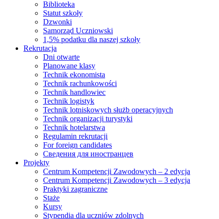
Biblioteka
Statut szkoły
Dzwonki
Samorząd Uczniowski
1,5% podatku dla naszej szkoły
Rekrutacja
Dni otwarte
Planowane klasy
Technik ekonomista
Technik rachunkowości
Technik handlowiec
Technik logistyk
Technik lotniskowych służb operacyjnych
Technik organizacji turystyki
Technik hotelarstwa
Regulamin rekrutacji
For foreign candidates
Сведения для иностранцев
Projekty
Centrum Kompetencji Zawodowych – 2 edycja
Centrum Kompetencji Zawodowych – 3 edycja
Praktyki zagraniczne
Staże
Kursy
Stypendia dla uczniów zdolnych