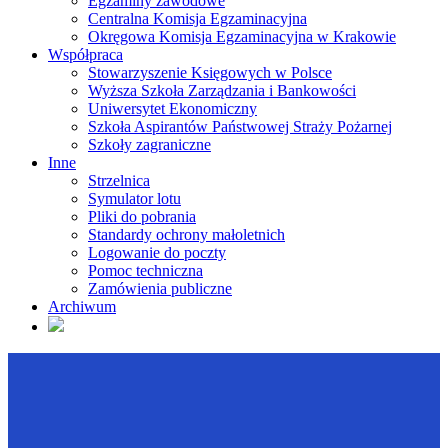
Egzaminy zawodowe
Centralna Komisja Egzaminacyjna
Okręgowa Komisja Egzaminacyjna w Krakowie
Współpraca
Stowarzyszenie Księgowych w Polsce
Wyższa Szkoła Zarządzania i Bankowości
Uniwersytet Ekonomiczny
Szkoła Aspirantów Państwowej Straży Pożarnej
Szkoły zagraniczne
Inne
Strzelnica
Symulator lotu
Pliki do pobrania
Standardy ochrony małoletnich
Logowanie do poczty
Pomoc techniczna
Zamówienia publiczne
Archiwum