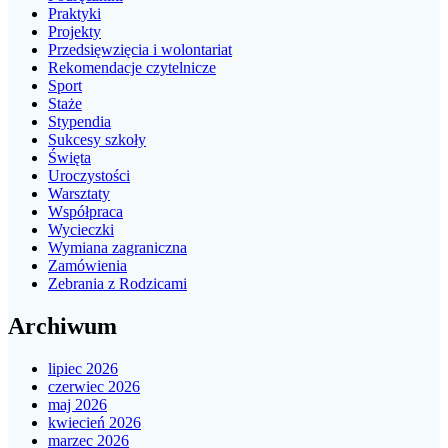
Praktyki
Projekty
Przedsięwzięcia i wolontariat
Rekomendacje czytelnicze
Sport
Staże
Stypendia
Sukcesy szkoły
Święta
Uroczystości
Warsztaty
Współpraca
Wycieczki
Wymiana zagraniczna
Zamówienia
Zebrania z Rodzicami
Archiwum
lipiec 2026
czerwiec 2026
maj 2026
kwiecień 2026
marzec 2026