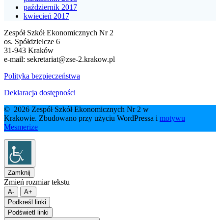
październik 2017
kwiecień 2017
Zespół Szkół Ekonomicznych Nr 2
os. Spółdzielcze 6
31-943 Kraków
e-mail:
sekretariat@zse-2.krakow.pl
Polityka bezpieczeństwa
Deklaracja dostępności
© 2026 Zespół Szkół Ekonomicznych Nr 2 w
Krakowie. Zbudowano przy użyciu WordPressa i
motywu
Mesmerize
Zamknij
Zmień rozmiar tekstu
A-
A+
Podkreśl linki
Podświetl linki