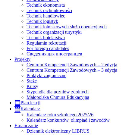
Technik ekonomista
Technik rachunkowości
Technik handlowiec
Technik logistyk
Technik lotniskowych służb operacyjnych
Technik organizacji turystyki
Technik hotelarstwa
Regulamin rekrutacji
For foreign candidates
Сведения для иностранцев
Projekty
Centrum Kompetencji Zawodowych – 2 edycja
Centrum Kompetencji Zawodowych – 3 edycja
Praktyki zagraniczne
Staże
Kursy
Stypendia dla uczniów zdolnych
Małopolska Chmura Edukacyjna
Plan lekcji
Kalendarz
Kalendarz roku szkolnego 2025/26
Kalendarz konkursów, olimpiad i zawodów
E-nauczanie
Dziennik elektroniczny LIBRUS