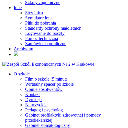
Szkoły zagraniczne
Inne
Strzelnica
Symulator lotu
Pliki do pobrania
Standardy ochrony małoletnich
Logowanie do poczty
Pomoc techniczna
Zamówienia publiczne
Archiwum
O szkole
Film o szkole (5 minut)
Wirtualny spacer po szkole
Opinie absolwentów
Kontakt
Dyrekcja
Nauczyciele
Pedagog i psycholog
Gabinet profilaktyki zdrowotnej i pomocy
przedlekarskiej
Gabinet stomatologiczny