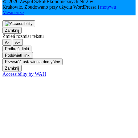
© 2026 Zespół Szkół Ekonomicznych Nr 2 w
Krakowie. Zbudowano przy użyciu WordPressa i
motywu
Mesmerize
Zamknij
Zmień rozmiar tekstu
A-
A+
Podkreśl linki
Podświetl linki
Przywróć ustawienia domyślne
Zamknij
Accessibility by WAH