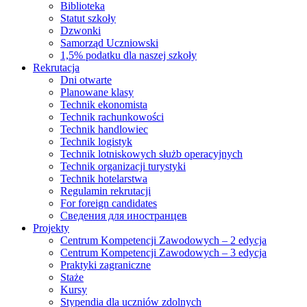
Biblioteka
Statut szkoły
Dzwonki
Samorząd Uczniowski
1,5% podatku dla naszej szkoły
Rekrutacja
Dni otwarte
Planowane klasy
Technik ekonomista
Technik rachunkowości
Technik handlowiec
Technik logistyk
Technik lotniskowych służb operacyjnych
Technik organizacji turystyki
Technik hotelarstwa
Regulamin rekrutacji
For foreign candidates
Сведения для иностранцев
Projekty
Centrum Kompetencji Zawodowych – 2 edycja
Centrum Kompetencji Zawodowych – 3 edycja
Praktyki zagraniczne
Staże
Kursy
Stypendia dla uczniów zdolnych