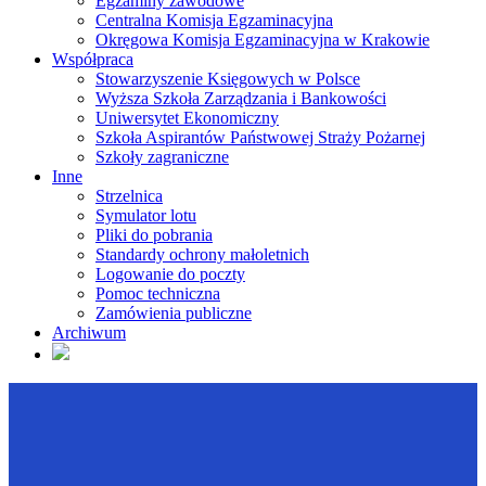
Egzaminy zawodowe
Centralna Komisja Egzaminacyjna
Okręgowa Komisja Egzaminacyjna w Krakowie
Współpraca
Stowarzyszenie Księgowych w Polsce
Wyższa Szkoła Zarządzania i Bankowości
Uniwersytet Ekonomiczny
Szkoła Aspirantów Państwowej Straży Pożarnej
Szkoły zagraniczne
Inne
Strzelnica
Symulator lotu
Pliki do pobrania
Standardy ochrony małoletnich
Logowanie do poczty
Pomoc techniczna
Zamówienia publiczne
Archiwum