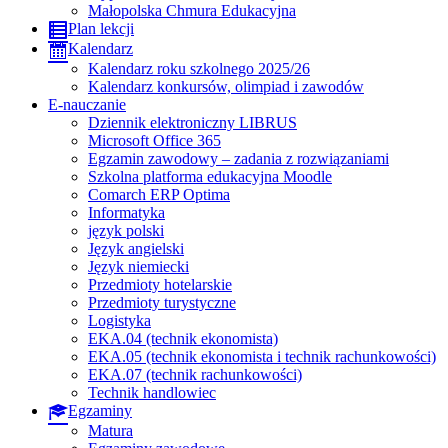
Małopolska Chmura Edukacyjna
Plan lekcji
Kalendarz
Kalendarz roku szkolnego 2025/26
Kalendarz konkursów, olimpiad i zawodów
E-nauczanie
Dziennik elektroniczny LIBRUS
Microsoft Office 365
Egzamin zawodowy – zadania z rozwiązaniami
Szkolna platforma edukacyjna Moodle
Comarch ERP Optima
Informatyka
język polski
Język angielski
Język niemiecki
Przedmioty hotelarskie
Przedmioty turystyczne
Logistyka
EKA.04 (technik ekonomista)
EKA.05 (technik ekonomista i technik rachunkowości)
EKA.07 (technik rachunkowości)
Technik handlowiec
Egzaminy
Matura