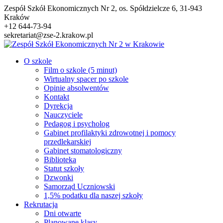
Przejdź
Zespół Szkół Ekonomicznych Nr 2, os. Spółdzielcze 6, 31-943
do
Kraków
treści
+12 644-73-94
sekretariat@zse-2.krakow.pl
O szkole
Film o szkole (5 minut)
Wirtualny spacer po szkole
Opinie absolwentów
Kontakt
Dyrekcja
Nauczyciele
Pedagog i psycholog
Gabinet profilaktyki zdrowotnej i pomocy
przedlekarskiej
Gabinet stomatologiczny
Biblioteka
Statut szkoły
Dzwonki
Samorząd Uczniowski
1,5% podatku dla naszej szkoły
Rekrutacja
Dni otwarte
Planowane klasy