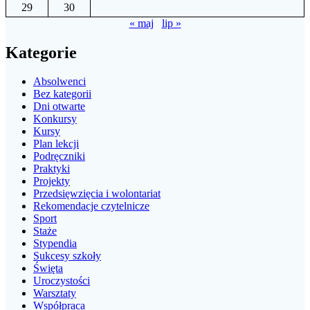
29
30
« maj
lip »
Kategorie
Absolwenci
Bez kategorii
Dni otwarte
Konkursy
Kursy
Plan lekcji
Podręczniki
Praktyki
Projekty
Przedsięwzięcia i wolontariat
Rekomendacje czytelnicze
Sport
Staże
Stypendia
Sukcesy szkoły
Święta
Uroczystości
Warsztaty
Współpraca