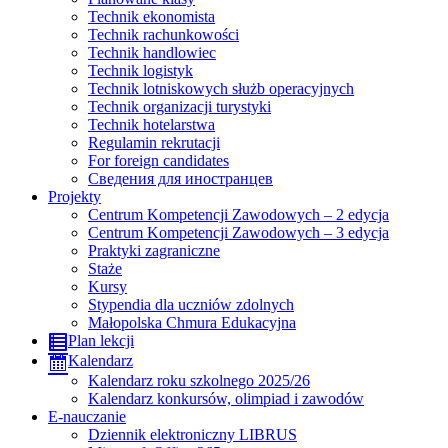
Technik ekonomista
Technik rachunkowości
Technik handlowiec
Technik logistyk
Technik lotniskowych służb operacyjnych
Technik organizacji turystyki
Technik hotelarstwa
Regulamin rekrutacji
For foreign candidates
Сведения для иностранцев
Projekty
Centrum Kompetencji Zawodowych – 2 edycja
Centrum Kompetencji Zawodowych – 3 edycja
Praktyki zagraniczne
Staże
Kursy
Stypendia dla uczniów zdolnych
Małopolska Chmura Edukacyjna
Plan lekcji
Kalendarz
Kalendarz roku szkolnego 2025/26
Kalendarz konkursów, olimpiad i zawodów
E-nauczanie
Dziennik elektroniczny LIBRUS