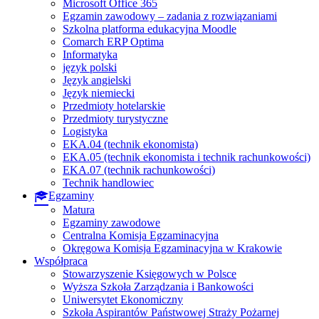
Microsoft Office 365
Egzamin zawodowy – zadania z rozwiązaniami
Szkolna platforma edukacyjna Moodle
Comarch ERP Optima
Informatyka
język polski
Język angielski
Język niemiecki
Przedmioty hotelarskie
Przedmioty turystyczne
Logistyka
EKA.04 (technik ekonomista)
EKA.05 (technik ekonomista i technik rachunkowości)
EKA.07 (technik rachunkowości)
Technik handlowiec
Egzaminy
Matura
Egzaminy zawodowe
Centralna Komisja Egzaminacyjna
Okręgowa Komisja Egzaminacyjna w Krakowie
Współpraca
Stowarzyszenie Księgowych w Polsce
Wyższa Szkoła Zarządzania i Bankowości
Uniwersytet Ekonomiczny
Szkoła Aspirantów Państwowej Straży Pożarnej