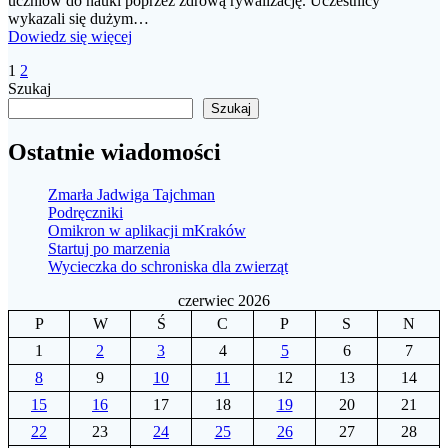
uczniów do nauki poprzez zdrową rywalizację. Uczestnicy
wykazali się dużym…
Dowiedz się więcej
Nawigacja
Strona
Strona
1
2
Szukaj
po
Szukaj
wpisach
Ostatnie wiadomości
Zmarła Jadwiga Tajchman
Podręczniki
Omikron w aplikacji mKraków
Startuj po marzenia
Wycieczka do schroniska dla zwierząt
czerwiec 2026
P
W
Ś
C
P
S
N
1
2
3
4
5
6
7
8
9
10
11
12
13
14
15
16
17
18
19
20
21
22
23
24
25
26
27
28