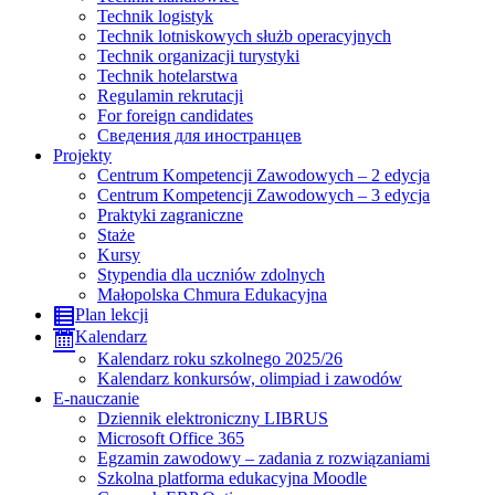
Technik logistyk
Technik lotniskowych służb operacyjnych
Technik organizacji turystyki
Technik hotelarstwa
Regulamin rekrutacji
For foreign candidates
Сведения для иностранцев
Projekty
Centrum Kompetencji Zawodowych – 2 edycja
Centrum Kompetencji Zawodowych – 3 edycja
Praktyki zagraniczne
Staże
Kursy
Stypendia dla uczniów zdolnych
Małopolska Chmura Edukacyjna
Plan lekcji
Kalendarz
Kalendarz roku szkolnego 2025/26
Kalendarz konkursów, olimpiad i zawodów
E-nauczanie
Dziennik elektroniczny LIBRUS
Microsoft Office 365
Egzamin zawodowy – zadania z rozwiązaniami
Szkolna platforma edukacyjna Moodle