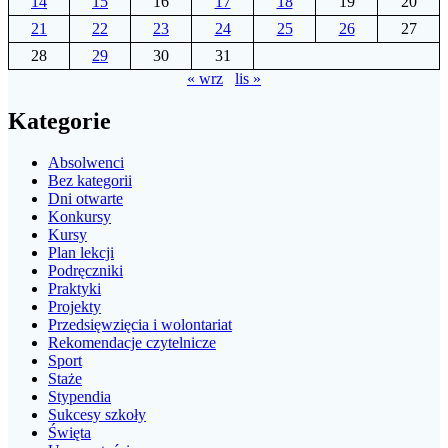
14
15
16
17
18
19
20
21
22
23
24
25
26
27
28
29
30
31
« wrz
lis »
Kategorie
Absolwenci
Bez kategorii
Dni otwarte
Konkursy
Kursy
Plan lekcji
Podręczniki
Praktyki
Projekty
Przedsięwzięcia i wolontariat
Rekomendacje czytelnicze
Sport
Staże
Stypendia
Sukcesy szkoły
Święta