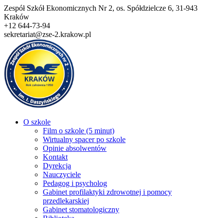
Przejdź
Zespół Szkół Ekonomicznych Nr 2, os. Spółdzielcze 6, 31-943
do
Kraków
treści
+12 644-73-94
sekretariat@zse-2.krakow.pl
O szkole
Film o szkole (5 minut)
Wirtualny spacer po szkole
Opinie absolwentów
Kontakt
Dyrekcja
Nauczyciele
Pedagog i psycholog
Gabinet profilaktyki zdrowotnej i pomocy
przedlekarskiej
Gabinet stomatologiczny