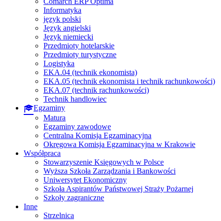
Comarch ERP Optima
Informatyka
język polski
Język angielski
Język niemiecki
Przedmioty hotelarskie
Przedmioty turystyczne
Logistyka
EKA.04 (technik ekonomista)
EKA.05 (technik ekonomista i technik rachunkowości)
EKA.07 (technik rachunkowości)
Technik handlowiec
Egzaminy
Matura
Egzaminy zawodowe
Centralna Komisja Egzaminacyjna
Okręgowa Komisja Egzaminacyjna w Krakowie
Współpraca
Stowarzyszenie Księgowych w Polsce
Wyższa Szkoła Zarządzania i Bankowości
Uniwersytet Ekonomiczny
Szkoła Aspirantów Państwowej Straży Pożarnej
Szkoły zagraniczne
Inne
Strzelnica