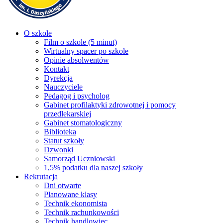
O szkole
Film o szkole (5 minut)
Wirtualny spacer po szkole
Opinie absolwentów
Kontakt
Dyrekcja
Nauczyciele
Pedagog i psycholog
Gabinet profilaktyki zdrowotnej i pomocy
przedlekarskiej
Gabinet stomatologiczny
Biblioteka
Statut szkoły
Dzwonki
Samorząd Uczniowski
1,5% podatku dla naszej szkoły
Rekrutacja
Dni otwarte
Planowane klasy
Technik ekonomista
Technik rachunkowości
Technik handlowiec