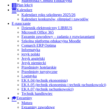
Małopolska Chmura Edukacyjna
Plan lekcji
Kalendarz
Kalendarz roku szkolnego 2025/26
Kalendarz konkursów, olimpiad i zawodów
E-nauczanie
Dziennik elektroniczny LIBRUS
Microsoft Office 365
Egzamin zawodowy – zadania z rozwiązaniami
Szkolna platforma edukacyjna Moodle
Comarch ERP Optima
Informatyka
język polski
Język angielski
Język niemiecki
Przedmioty hotelarskie
Przedmioty turystyczne
Logistyka
EKA.04 (technik ekonomista)
EKA.05 (technik ekonomista i technik rachunkowości)
EKA.07 (technik rachunkowości)
Technik handlowiec
Egzaminy
Matura
Egzaminy zawodowe