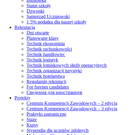
Biblioteka
Statut szkoły
Dzwonki
Samorząd Uczniowski
1,5% podatku dla naszej szkoły
Rekrutacja
Dni otwarte
Planowane klasy
Technik ekonomista
Technik rachunkowości
Technik handlowiec
Technik logistyk
Technik lotniskowych służb operacyjnych
Technik organizacji turystyki
Technik hotelarstwa
Regulamin rekrutacji
For foreign candidates
Сведения для иностранцев
Projekty
Centrum Kompetencji Zawodowych – 2 edycja
Centrum Kompetencji Zawodowych – 3 edycja
Praktyki zagraniczne
Staże
Kursy
Stypendia dla uczniów zdolnych