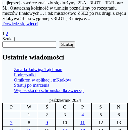
najlepszej czwórce znalazły się drużyny: 2LA , 3LOT , 3E/R oraz
5L. Ostateczną kolejność w turnieju poznaliśmy po rozegraniu
meczów finałowych… i tak mistrzostwo ZSE2 po raz drugi z rzędu
zdobywa 5L po wygranej z 3LOT , 3 miejsce…
Dowiedz się więcej
Nawigacja
Strona
Strona
1
2
Szukaj
po
Szukaj
wpisach
Ostatnie wiadomości
Zmarła Jadwiga Tajchman
Podręczniki
Omikron w aplikacji mKraków
Startuj po marzenia
Wycieczka do schroniska dla zwierząt
październik 2024
P
W
Ś
C
P
S
N
1
2
3
4
5
6
7
8
9
10
11
12
13