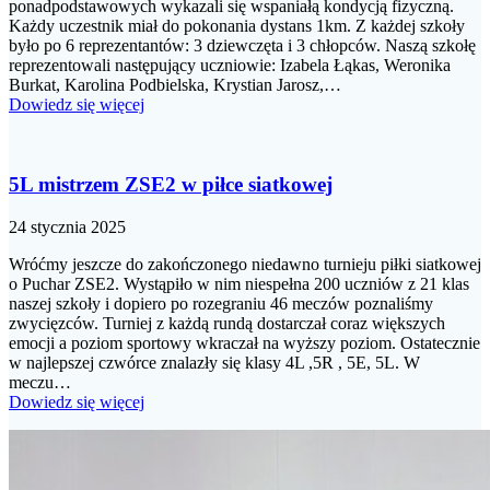
ponadpodstawowych wykazali się wspaniałą kondycją fizyczną.
Każdy uczestnik miał do pokonania dystans 1km. Z każdej szkoły
było po 6 reprezentantów: 3 dziewczęta i 3 chłopców. Naszą szkołę
reprezentowali następujący uczniowie: Izabela Łąkas, Weronika
Burkat, Karolina Podbielska, Krystian Jarosz,…
Dowiedz się więcej
5L mistrzem ZSE2 w piłce siatkowej
24 stycznia 2025
Wróćmy jeszcze do zakończonego niedawno turnieju piłki siatkowej
o Puchar ZSE2. Wystąpiło w nim niespełna 200 uczniów z 21 klas
naszej szkoły i dopiero po rozegraniu 46 meczów poznaliśmy
zwycięzców. Turniej z każdą rundą dostarczał coraz większych
emocji a poziom sportowy wkraczał na wyższy poziom. Ostatecznie
w najlepszej czwórce znalazły się klasy 4L ,5R , 5E, 5L. W
meczu…
Dowiedz się więcej