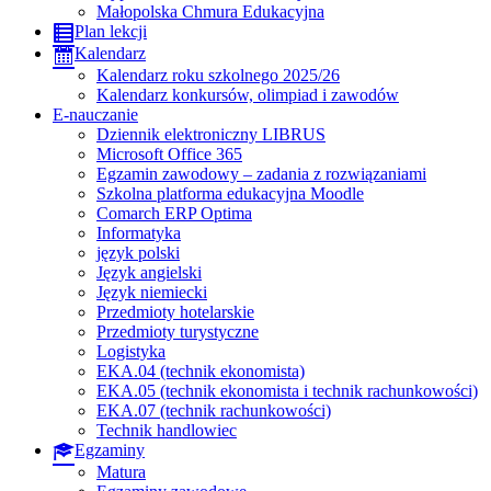
Małopolska Chmura Edukacyjna
Plan lekcji
Kalendarz
Kalendarz roku szkolnego 2025/26
Kalendarz konkursów, olimpiad i zawodów
E-nauczanie
Dziennik elektroniczny LIBRUS
Microsoft Office 365
Egzamin zawodowy – zadania z rozwiązaniami
Szkolna platforma edukacyjna Moodle
Comarch ERP Optima
Informatyka
język polski
Język angielski
Język niemiecki
Przedmioty hotelarskie
Przedmioty turystyczne
Logistyka
EKA.04 (technik ekonomista)
EKA.05 (technik ekonomista i technik rachunkowości)
EKA.07 (technik rachunkowości)
Technik handlowiec
Egzaminy
Matura