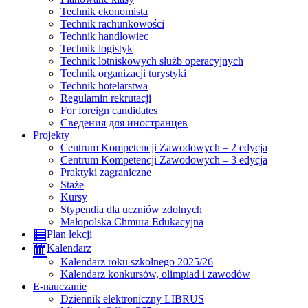
Technik ekonomista
Technik rachunkowości
Technik handlowiec
Technik logistyk
Technik lotniskowych służb operacyjnych
Technik organizacji turystyki
Technik hotelarstwa
Regulamin rekrutacji
For foreign candidates
Сведения для иностранцев
Projekty
Centrum Kompetencji Zawodowych – 2 edycja
Centrum Kompetencji Zawodowych – 3 edycja
Praktyki zagraniczne
Staże
Kursy
Stypendia dla uczniów zdolnych
Małopolska Chmura Edukacyjna
Plan lekcji
Kalendarz
Kalendarz roku szkolnego 2025/26
Kalendarz konkursów, olimpiad i zawodów
E-nauczanie
Dziennik elektroniczny LIBRUS