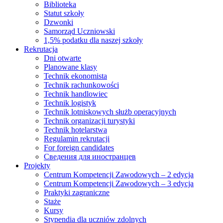
Biblioteka
Statut szkoły
Dzwonki
Samorząd Uczniowski
1,5% podatku dla naszej szkoły
Rekrutacja
Dni otwarte
Planowane klasy
Technik ekonomista
Technik rachunkowości
Technik handlowiec
Technik logistyk
Technik lotniskowych służb operacyjnych
Technik organizacji turystyki
Technik hotelarstwa
Regulamin rekrutacji
For foreign candidates
Сведения для иностранцев
Projekty
Centrum Kompetencji Zawodowych – 2 edycja
Centrum Kompetencji Zawodowych – 3 edycja
Praktyki zagraniczne
Staże
Kursy
Stypendia dla uczniów zdolnych