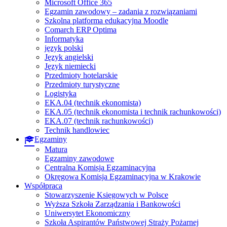
Microsoft Office 365
Egzamin zawodowy – zadania z rozwiązaniami
Szkolna platforma edukacyjna Moodle
Comarch ERP Optima
Informatyka
język polski
Język angielski
Język niemiecki
Przedmioty hotelarskie
Przedmioty turystyczne
Logistyka
EKA.04 (technik ekonomista)
EKA.05 (technik ekonomista i technik rachunkowości)
EKA.07 (technik rachunkowości)
Technik handlowiec
Egzaminy
Matura
Egzaminy zawodowe
Centralna Komisja Egzaminacyjna
Okręgowa Komisja Egzaminacyjna w Krakowie
Współpraca
Stowarzyszenie Księgowych w Polsce
Wyższa Szkoła Zarządzania i Bankowości
Uniwersytet Ekonomiczny
Szkoła Aspirantów Państwowej Straży Pożarnej