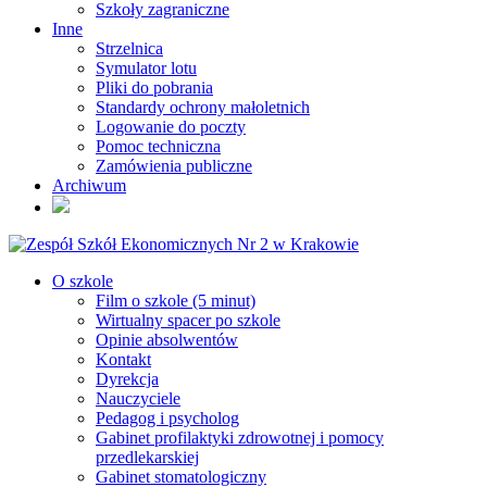
Szkoły zagraniczne
Inne
Strzelnica
Symulator lotu
Pliki do pobrania
Standardy ochrony małoletnich
Logowanie do poczty
Pomoc techniczna
Zamówienia publiczne
Archiwum
O szkole
Film o szkole (5 minut)
Wirtualny spacer po szkole
Opinie absolwentów
Kontakt
Dyrekcja
Nauczyciele
Pedagog i psycholog
Gabinet profilaktyki zdrowotnej i pomocy
przedlekarskiej
Gabinet stomatologiczny