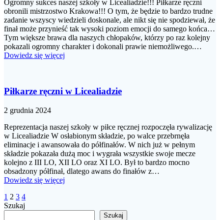
Ogromny sukces naszej szkoły w Licealiadzie!!! Piłkarze ręczni
obronili mistrzostwo Krakowa!!! O tym, że będzie to bardzo trudne
zadanie wszyscy wiedzieli doskonale, ale nikt się nie spodziewał, że
finał może przynieść tak wysoki poziom emocji do samego końca…
Tym większe brawa dla naszych chłopaków, którzy po raz kolejny
pokazali ogromny charakter i dokonali prawie niemożliwego.…
Dowiedz się więcej
Piłkarze ręczni w Licealiadzie
2 grudnia 2024
Reprezentacja naszej szkoły w piłce ręcznej rozpoczęła rywalizację
w Licealiadzie W osłabionym składzie, po walce przebrnęła
eliminacje i awansowała do półfinałów. W nich już w pełnym
składzie pokazała dużą moc i wygrała wszystkie swoje mecze
kolejno z III LO, XII LO oraz XI LO. Był to bardzo mocno
obsadzony półfinał, dlatego awans do finałów z…
Dowiedz się więcej
Nawigacja
Strona
Strona
Strona
Strona
1
2
3
4
Szukaj
po
Szukaj