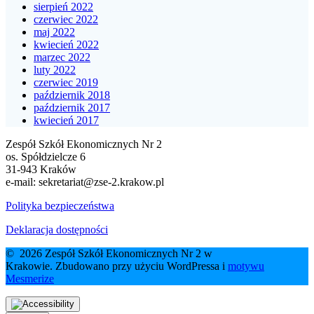
sierpień 2022
czerwiec 2022
maj 2022
kwiecień 2022
marzec 2022
luty 2022
czerwiec 2019
październik 2018
październik 2017
kwiecień 2017
Zespół Szkół Ekonomicznych Nr 2
os. Spółdzielcze 6
31-943 Kraków
e-mail:
sekretariat@zse-2.krakow.pl
Polityka bezpieczeństwa
Deklaracja dostępności
© 2026 Zespół Szkół Ekonomicznych Nr 2 w
Krakowie. Zbudowano przy użyciu WordPressa i
motywu
Mesmerize