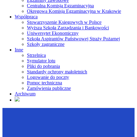
Egzaminy zawodowe
Centralna Komisja Egzaminacyjna
Okręgowa Komisja Egzaminacyjna w Krakowie
Współpraca
Stowarzyszenie Księgowych w Polsce
Wyższa Szkoła Zarządzania i Bankowości
Uniwersytet Ekonomiczny
Szkoła Aspirantów Państwowej Straży Pożarnej
Szkoły zagraniczne
Inne
Strzelnica
Symulator lotu
Pliki do pobrania
Standardy ochrony małoletnich
Logowanie do poczty
Pomoc techniczna
Zamówienia publiczne
Archiwum