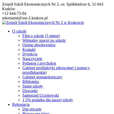
Przejdź
Zespół Szkół Ekonomicznych Nr 2, os. Spółdzielcze 6, 31-943
do
Kraków
treści
+12 644-73-94
sekretariat@zse-2.krakow.pl
O szkole
Film o szkole (5 minut)
Wirtualny spacer po szkole
Opinie absolwentów
Kontakt
Dyrekcja
Nauczyciele
Pedagog i psycholog
Gabinet profilaktyki zdrowotnej i pomocy
przedlekarskiej
Gabinet stomatologiczny
Biblioteka
Statut szkoły
Dzwonki
Samorząd Uczniowski
1,5% podatku dla naszej szkoły
Rekrutacja
Dni otwarte
Planowane klasy