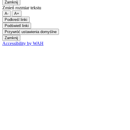
Zamknij
Zmień rozmiar tekstu
A-
A+
Podkreśl linki
Podświetl linki
Przywróć ustawienia domyślne
Zamknij
Accessibility by WAH