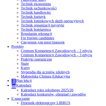
Technik ekonomista
Technik rachunkowości
Technik handlowiec
Technik logistyk
Technik lotniskowych służb operacyjnych
Technik organizacji turystyki
Technik hotelarstwa
Regulamin rekrutacji
For foreign candidates
Сведения для иностранцев
Projekty
Centrum Kompetencji Zawodowych – 2 edycja
Centrum Kompetencji Zawodowych – 3 edycja
Praktyki zagraniczne
Staże
Kursy
Stypendia dla uczniów zdolnych
Małopolska Chmura Edukacyjna
Plan lekcji
Kalendarz
Kalendarz roku szkolnego 2025/26
Kalendarz konkursów, olimpiad i zawodów
E-nauczanie
Dziennik elektroniczny LIBRUS