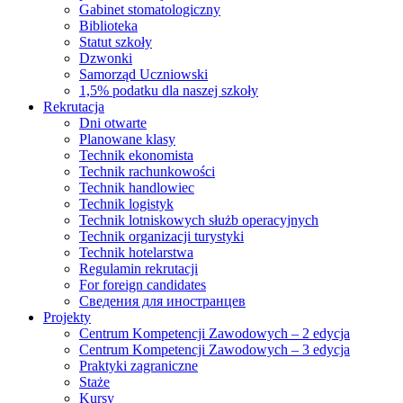
Gabinet stomatologiczny
Biblioteka
Statut szkoły
Dzwonki
Samorząd Uczniowski
1,5% podatku dla naszej szkoły
Rekrutacja
Dni otwarte
Planowane klasy
Technik ekonomista
Technik rachunkowości
Technik handlowiec
Technik logistyk
Technik lotniskowych służb operacyjnych
Technik organizacji turystyki
Technik hotelarstwa
Regulamin rekrutacji
For foreign candidates
Сведения для иностранцев
Projekty
Centrum Kompetencji Zawodowych – 2 edycja
Centrum Kompetencji Zawodowych – 3 edycja
Praktyki zagraniczne
Staże
Kursy