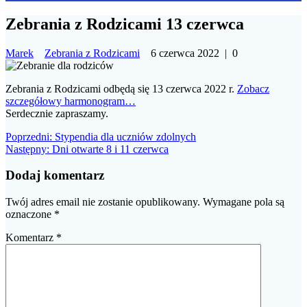
Zebrania z Rodzicami 13 czerwca
Marek
Zebrania z Rodzicami
6 czerwca 2022
|
0
Zebrania z Rodzicami odbędą się 13 czerwca 2022 r.
Zobacz
szczegółowy harmonogram…
Serdecznie zapraszamy.
Nawigacja
Poprzedni
Poprzedni:
Stypendia dla uczniów zdolnych
Następny
wpis:
Następny:
Dni otwarte 8 i 11 czerwca
wpisu
wpis:
Dodaj komentarz
Twój adres email nie zostanie opublikowany.
Wymagane pola są
oznaczone
*
Komentarz
*