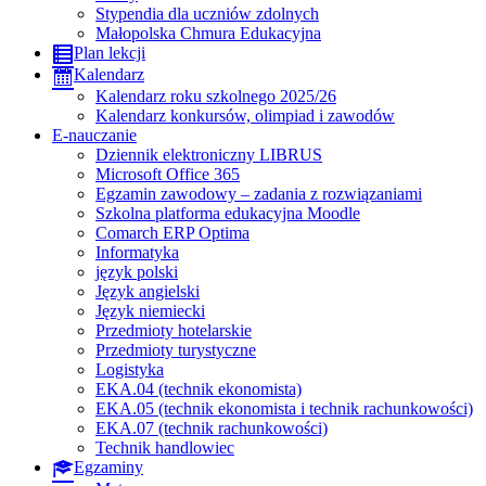
Stypendia dla uczniów zdolnych
Małopolska Chmura Edukacyjna
Plan lekcji
Kalendarz
Kalendarz roku szkolnego 2025/26
Kalendarz konkursów, olimpiad i zawodów
E-nauczanie
Dziennik elektroniczny LIBRUS
Microsoft Office 365
Egzamin zawodowy – zadania z rozwiązaniami
Szkolna platforma edukacyjna Moodle
Comarch ERP Optima
Informatyka
język polski
Język angielski
Język niemiecki
Przedmioty hotelarskie
Przedmioty turystyczne
Logistyka
EKA.04 (technik ekonomista)
EKA.05 (technik ekonomista i technik rachunkowości)
EKA.07 (technik rachunkowości)
Technik handlowiec
Egzaminy