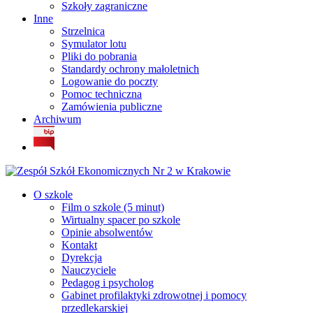
Szkoły zagraniczne
Inne
Strzelnica
Symulator lotu
Pliki do pobrania
Standardy ochrony małoletnich
Logowanie do poczty
Pomoc techniczna
Zamówienia publiczne
Archiwum
O szkole
Film o szkole (5 minut)
Wirtualny spacer po szkole
Opinie absolwentów
Kontakt
Dyrekcja
Nauczyciele
Pedagog i psycholog
Gabinet profilaktyki zdrowotnej i pomocy
przedlekarskiej