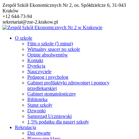
Przejdź
Zespół Szkół Ekonomicznych Nr 2, os. Spółdzielcze 6, 31-943
do
Kraków
treści
+12 644-73-94
sekretariat@zse-2.krakow.pl
O szkole
Film o szkole (5 minut)
Wirtualny spacer po szkole
Opinie absolwentów
Kontakt
Dyrekcja
Nauczyciele
Pedagog i psycholog
Gabinet profilaktyki zdrowotnej i pomocy
przedlekarskiej
Gabinet stomatologiczny
Biblioteka
Statut szkoły
Dzwonki
Samorząd Uczniowski
1,5% podatku dla naszej szkoły
Rekrutacja
Dni otwarte
Planowane klasy