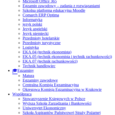
Microsoft Office 365
Egzamin zawodowy – zadania z rozwiązaniami
Szkolna platforma edukacyjna Moodle
Comarch ERP Optima
Informatyka
język polski
Język angielski
Język niemiecki
Przedmioty hotelarskie
Przedmioty turystyczne
Logistyka
EKA.04 (technik ekonomista)
EKA.05 (technik ekonomista i technik rachunkowości)
EKA.07 (technik rachunkowości)
Technik handlowiec
Egzaminy
Matura
Egzaminy zawodowe
Centralna Komisja Egzaminacyjna
Okręgowa Komisja Egzaminacyjna w Krakowie
Współpraca
Stowarzyszenie Księgowych w Polsce
Wyższa Szkoła Zarządzania i Bankowości
Uniwersytet Ekonomiczny
Szkoła Aspirantów Państwowej Straży Pożarnej