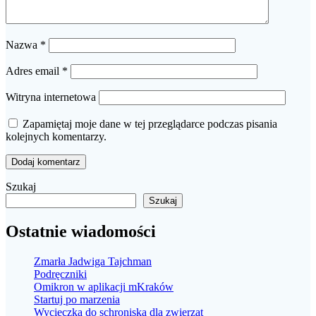
Nazwa
*
Adres email
*
Witryna internetowa
Zapamiętaj moje dane w tej przeglądarce podczas pisania
kolejnych komentarzy.
Szukaj
Szukaj
Ostatnie wiadomości
Zmarła Jadwiga Tajchman
Podręczniki
Omikron w aplikacji mKraków
Startuj po marzenia
Wycieczka do schroniska dla zwierząt