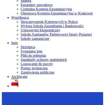
Matura
Egzaminy zawodowe
Centralna Komisja Egzaminacyjna
Okręgowa Komisja Egzaminacyjna w Krakowie
Współpraca
Stowarzyszenie Księgowych w Polsce
Wyższa Szkoła Zarządzania i Bankowości
Uniwersytet Ekonomiczny
Szkoła Aspirantów Państwowej Straży Pożarnej
Szkoły zagraniczne
Inne
Strzelnica
Symulator lotu
Pliki do pobrania
Standardy ochrony małoletnich
Logowanie do poczty
Pomoc techniczna
Zamówienia publiczne
Archiwum