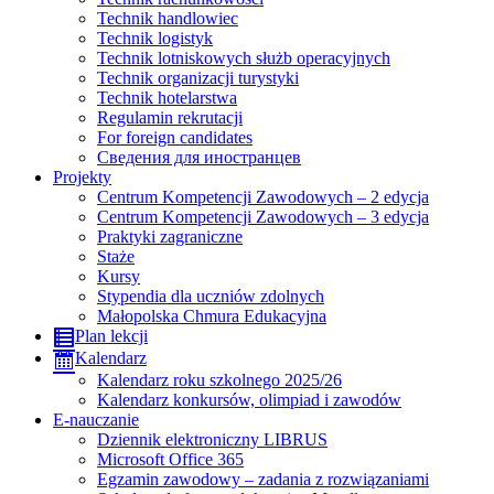
Technik handlowiec
Technik logistyk
Technik lotniskowych służb operacyjnych
Technik organizacji turystyki
Technik hotelarstwa
Regulamin rekrutacji
For foreign candidates
Сведения для иностранцев
Projekty
Centrum Kompetencji Zawodowych – 2 edycja
Centrum Kompetencji Zawodowych – 3 edycja
Praktyki zagraniczne
Staże
Kursy
Stypendia dla uczniów zdolnych
Małopolska Chmura Edukacyjna
Plan lekcji
Kalendarz
Kalendarz roku szkolnego 2025/26
Kalendarz konkursów, olimpiad i zawodów
E-nauczanie
Dziennik elektroniczny LIBRUS
Microsoft Office 365
Egzamin zawodowy – zadania z rozwiązaniami