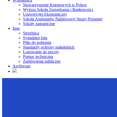
Współpraca
Stowarzyszenie Księgowych w Polsce
Wyższa Szkoła Zarządzania i Bankowości
Uniwersytet Ekonomiczny
Szkoła Aspirantów Państwowej Straży Pożarnej
Szkoły zagraniczne
Inne
Strzelnica
Symulator lotu
Pliki do pobrania
Standardy ochrony małoletnich
Logowanie do poczty
Pomoc techniczna
Zamówienia publiczne
Archiwum