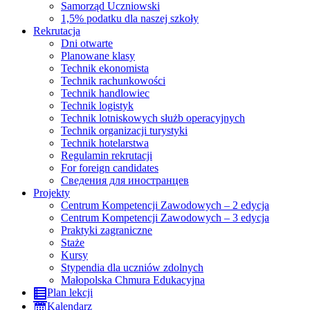
Samorząd Uczniowski
1,5% podatku dla naszej szkoły
Rekrutacja
Dni otwarte
Planowane klasy
Technik ekonomista
Technik rachunkowości
Technik handlowiec
Technik logistyk
Technik lotniskowych służb operacyjnych
Technik organizacji turystyki
Technik hotelarstwa
Regulamin rekrutacji
For foreign candidates
Сведения для иностранцев
Projekty
Centrum Kompetencji Zawodowych – 2 edycja
Centrum Kompetencji Zawodowych – 3 edycja
Praktyki zagraniczne
Staże
Kursy
Stypendia dla uczniów zdolnych
Małopolska Chmura Edukacyjna
Plan lekcji
Kalendarz