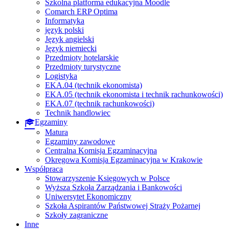
Szkolna platforma edukacyjna Moodle
Comarch ERP Optima
Informatyka
język polski
Język angielski
Język niemiecki
Przedmioty hotelarskie
Przedmioty turystyczne
Logistyka
EKA.04 (technik ekonomista)
EKA.05 (technik ekonomista i technik rachunkowości)
EKA.07 (technik rachunkowości)
Technik handlowiec
Egzaminy
Matura
Egzaminy zawodowe
Centralna Komisja Egzaminacyjna
Okręgowa Komisja Egzaminacyjna w Krakowie
Współpraca
Stowarzyszenie Księgowych w Polsce
Wyższa Szkoła Zarządzania i Bankowości
Uniwersytet Ekonomiczny
Szkoła Aspirantów Państwowej Straży Pożarnej
Szkoły zagraniczne
Inne