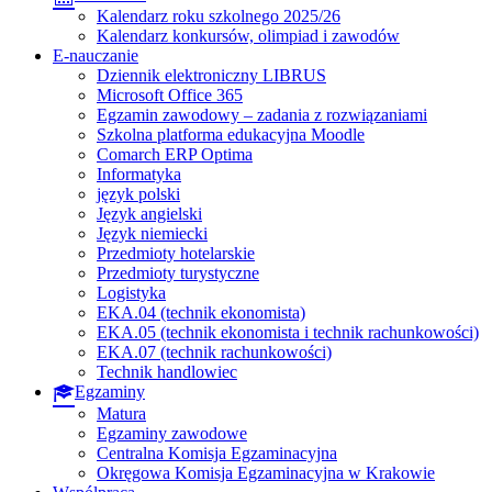
Kalendarz roku szkolnego 2025/26
Kalendarz konkursów, olimpiad i zawodów
E-nauczanie
Dziennik elektroniczny LIBRUS
Microsoft Office 365
Egzamin zawodowy – zadania z rozwiązaniami
Szkolna platforma edukacyjna Moodle
Comarch ERP Optima
Informatyka
język polski
Język angielski
Język niemiecki
Przedmioty hotelarskie
Przedmioty turystyczne
Logistyka
EKA.04 (technik ekonomista)
EKA.05 (technik ekonomista i technik rachunkowości)
EKA.07 (technik rachunkowości)
Technik handlowiec
Egzaminy
Matura
Egzaminy zawodowe
Centralna Komisja Egzaminacyjna
Okręgowa Komisja Egzaminacyjna w Krakowie