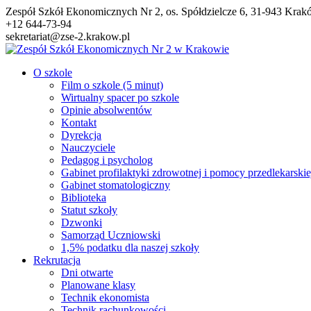
Przejdź
Zespół Szkół Ekonomicznych Nr 2, os. Spółdzielcze 6, 31-943 Kra
do
+12 644-73-94
treści
sekretariat@zse-2.krakow.pl
O szkole
Film o szkole (5 minut)
Wirtualny spacer po szkole
Opinie absolwentów
Kontakt
Dyrekcja
Nauczyciele
Pedagog i psycholog
Gabinet profilaktyki zdrowotnej i pomocy przedlekarskie
Gabinet stomatologiczny
Biblioteka
Statut szkoły
Dzwonki
Samorząd Uczniowski
1,5% podatku dla naszej szkoły
Rekrutacja
Dni otwarte
Planowane klasy
Technik ekonomista
Technik rachunkowości