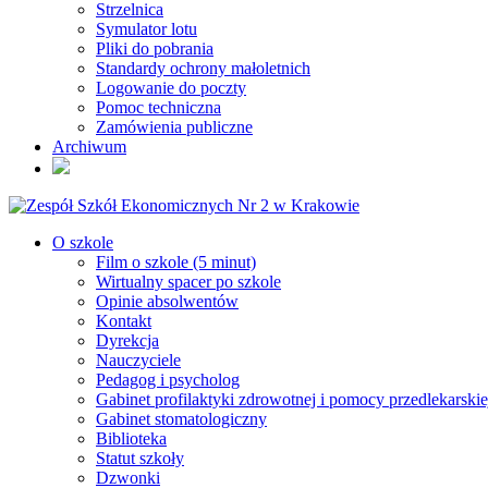
Strzelnica
Symulator lotu
Pliki do pobrania
Standardy ochrony małoletnich
Logowanie do poczty
Pomoc techniczna
Zamówienia publiczne
Archiwum
O szkole
Film o szkole (5 minut)
Wirtualny spacer po szkole
Opinie absolwentów
Kontakt
Dyrekcja
Nauczyciele
Pedagog i psycholog
Gabinet profilaktyki zdrowotnej i pomocy przedlekarskie
Gabinet stomatologiczny
Biblioteka
Statut szkoły
Dzwonki