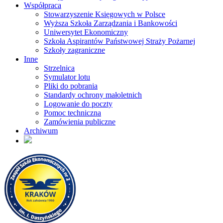
Współpraca
Stowarzyszenie Księgowych w Polsce
Wyższa Szkoła Zarządzania i Bankowości
Uniwersytet Ekonomiczny
Szkoła Aspirantów Państwowej Straży Pożarnej
Szkoły zagraniczne
Inne
Strzelnica
Symulator lotu
Pliki do pobrania
Standardy ochrony małoletnich
Logowanie do poczty
Pomoc techniczna
Zamówienia publiczne
Archiwum