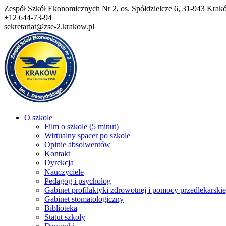
Przejdź
Zespół Szkół Ekonomicznych Nr 2, os. Spółdzielcze 6, 31-943 Kra
do
+12 644-73-94
treści
sekretariat@zse-2.krakow.pl
O szkole
Film o szkole (5 minut)
Wirtualny spacer po szkole
Opinie absolwentów
Kontakt
Dyrekcja
Nauczyciele
Pedagog i psycholog
Gabinet profilaktyki zdrowotnej i pomocy przedlekarskie
Gabinet stomatologiczny
Biblioteka
Statut szkoły