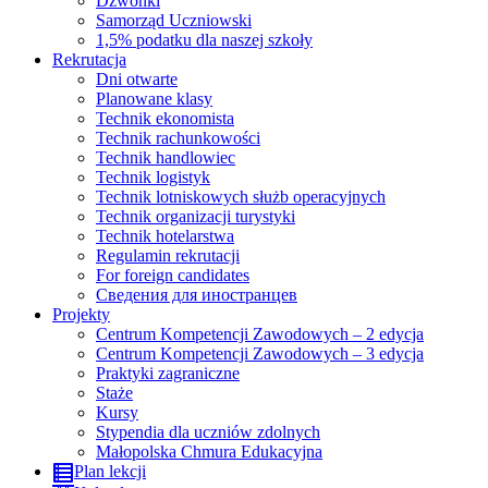
Dzwonki
Samorząd Uczniowski
1,5% podatku dla naszej szkoły
Rekrutacja
Dni otwarte
Planowane klasy
Technik ekonomista
Technik rachunkowości
Technik handlowiec
Technik logistyk
Technik lotniskowych służb operacyjnych
Technik organizacji turystyki
Technik hotelarstwa
Regulamin rekrutacji
For foreign candidates
Сведения для иностранцев
Projekty
Centrum Kompetencji Zawodowych – 2 edycja
Centrum Kompetencji Zawodowych – 3 edycja
Praktyki zagraniczne
Staże
Kursy
Stypendia dla uczniów zdolnych
Małopolska Chmura Edukacyjna
Plan lekcji