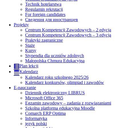
Technik hotelarstwa
Regulamin rekrutacji
For foreign candidates
Сведения для иностранцев
Projekty
Centrum Kompetencji Zawodowych – 2 edycja
Centrum Kompetencji Zawodowych – 3 edycja
Praktyki zagraniczne
Staże
Kursy
Stypendia dla uczniów zdolnych
Małopolska Chmura Edukacyjna
Plan lekcji
Kalendarz
Kalendarz roku szkolnego 2025/26
Kalendarz konkursów, olimpiad i zawodów
E-nauczanie
Dziennik elektroniczny LIBRUS
Microsoft Office 365
Egzamin zawodowy – zadania z rozwiązaniami
Szkolna platforma edukacyjna Moodle
Comarch ERP Optima
Informatyka
język polski