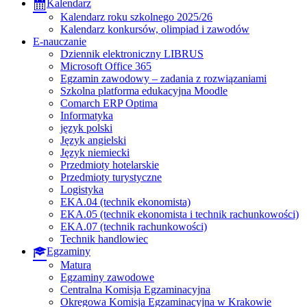
Kalendarz
Kalendarz roku szkolnego 2025/26
Kalendarz konkursów, olimpiad i zawodów
E-nauczanie
Dziennik elektroniczny LIBRUS
Microsoft Office 365
Egzamin zawodowy – zadania z rozwiązaniami
Szkolna platforma edukacyjna Moodle
Comarch ERP Optima
Informatyka
język polski
Język angielski
Język niemiecki
Przedmioty hotelarskie
Przedmioty turystyczne
Logistyka
EKA.04 (technik ekonomista)
EKA.05 (technik ekonomista i technik rachunkowości)
EKA.07 (technik rachunkowości)
Technik handlowiec
Egzaminy
Matura
Egzaminy zawodowe
Centralna Komisja Egzaminacyjna
Okręgowa Komisja Egzaminacyjna w Krakowie