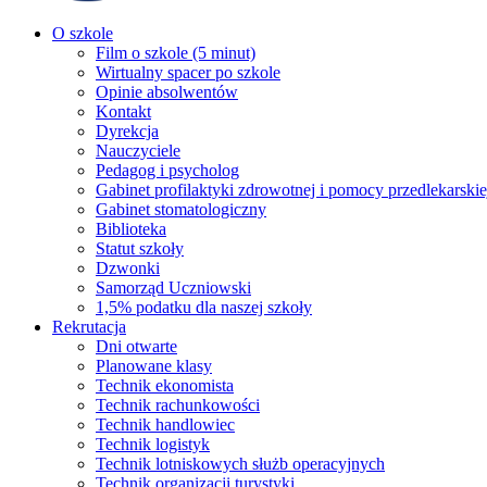
O szkole
Film o szkole (5 minut)
Wirtualny spacer po szkole
Opinie absolwentów
Kontakt
Dyrekcja
Nauczyciele
Pedagog i psycholog
Gabinet profilaktyki zdrowotnej i pomocy przedlekarskie
Gabinet stomatologiczny
Biblioteka
Statut szkoły
Dzwonki
Samorząd Uczniowski
1,5% podatku dla naszej szkoły
Rekrutacja
Dni otwarte
Planowane klasy
Technik ekonomista
Technik rachunkowości
Technik handlowiec
Technik logistyk
Technik lotniskowych służb operacyjnych
Technik organizacji turystyki