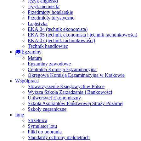
Język angielski
Język niemiecki
Przedmioty hotelarskie
Przedmioty turystyczne
Logistyka
EKA.04 (technik ekonomista)
EKA.05 (technik ekonomista i technik rachunkowości)
EKA.07 (technik rachunkowości)
Technik handlowiec
Egzaminy
Matura
Egzaminy zawodowe
Centralna Komisja Egzaminacyjna
Okręgowa Komisja Egzaminacyjna w Krakowie
Współpraca
Stowarzyszenie Księgowych w Polsce
Wyższa Szkoła Zarządzania i Bankowości
Uniwersytet Ekonomiczny
Szkoła Aspirantów Państwowej Straży Pożarnej
Szkoły zagraniczne
Inne
Strzelnica
Symulator lotu
Pliki do pobrania
Standardy ochrony małoletnich