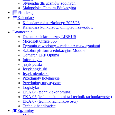
Stypendia dla uczniów zdolnych
Małopolska Chmura Edukacyjna
Plan lekcji
Kalendarz
Kalendarz roku szkolnego 2025/26
Kalendarz konkursów, olimpiad i zawodów
E-nauczanie
Dziennik elektroniczny LIBRUS
Microsoft Office 365
Egzamin zawodowy – zadania z rozwiązaniami
Szkolna platforma edukacyjna Moodle
Comarch ERP Optima
Informatyka
język polski
Język angielski
Język niemiecki
Przedmioty hotelarskie
Przedmioty turystyczne
Logistyka
EKA.04 (technik ekonomista)
EKA.05 (technik ekonomista i technik rachunkowości)
EKA.07 (technik rachunkowości)
Technik handlowiec
Egzaminy