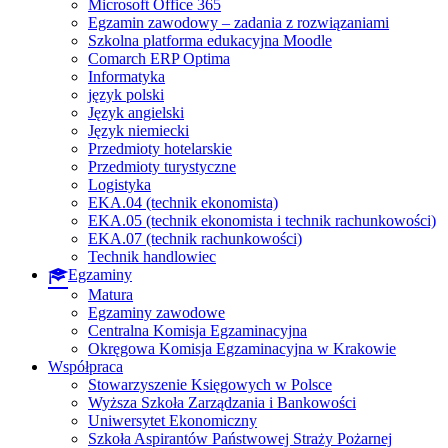
Microsoft Office 365
Egzamin zawodowy – zadania z rozwiązaniami
Szkolna platforma edukacyjna Moodle
Comarch ERP Optima
Informatyka
język polski
Język angielski
Język niemiecki
Przedmioty hotelarskie
Przedmioty turystyczne
Logistyka
EKA.04 (technik ekonomista)
EKA.05 (technik ekonomista i technik rachunkowości)
EKA.07 (technik rachunkowości)
Technik handlowiec
Egzaminy
Matura
Egzaminy zawodowe
Centralna Komisja Egzaminacyjna
Okręgowa Komisja Egzaminacyjna w Krakowie
Współpraca
Stowarzyszenie Księgowych w Polsce
Wyższa Szkoła Zarządzania i Bankowości
Uniwersytet Ekonomiczny
Szkoła Aspirantów Państwowej Straży Pożarnej