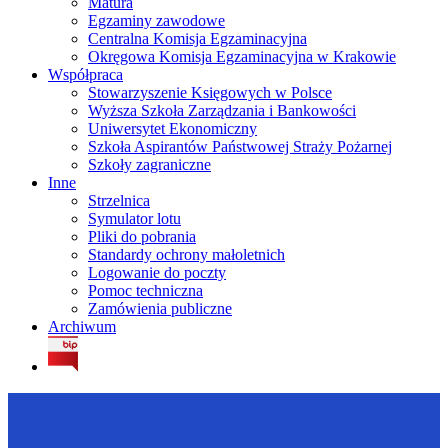
Matura
Egzaminy zawodowe
Centralna Komisja Egzaminacyjna
Okręgowa Komisja Egzaminacyjna w Krakowie
Współpraca
Stowarzyszenie Księgowych w Polsce
Wyższa Szkoła Zarządzania i Bankowości
Uniwersytet Ekonomiczny
Szkoła Aspirantów Państwowej Straży Pożarnej
Szkoły zagraniczne
Inne
Strzelnica
Symulator lotu
Pliki do pobrania
Standardy ochrony małoletnich
Logowanie do poczty
Pomoc techniczna
Zamówienia publiczne
Archiwum