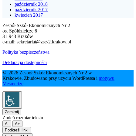
październik 2018
październik 2017
kwiecień 2017
Zespół Szkół Ekonomicznych Nr 2
os. Spółdzielcze 6
31-943 Kraków
e-mail:
sekretariat@zse-2.krakow.pl
Polityka bezpieczeństwa
Deklaracja dostępności
© 2026 Zespół Szkół Ekonomicznych Nr 2 w
Krakowie. Zbudowano przy użyciu WordPressa i
motywu
Mesmerize
Zamknij
Zmień rozmiar tekstu
A-
A+
Podkreśl linki