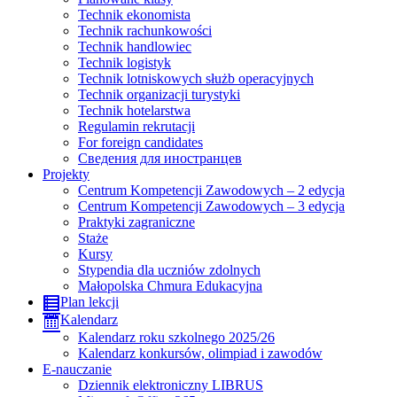
Technik ekonomista
Technik rachunkowości
Technik handlowiec
Technik logistyk
Technik lotniskowych służb operacyjnych
Technik organizacji turystyki
Technik hotelarstwa
Regulamin rekrutacji
For foreign candidates
Сведения для иностранцев
Projekty
Centrum Kompetencji Zawodowych – 2 edycja
Centrum Kompetencji Zawodowych – 3 edycja
Praktyki zagraniczne
Staże
Kursy
Stypendia dla uczniów zdolnych
Małopolska Chmura Edukacyjna
Plan lekcji
Kalendarz
Kalendarz roku szkolnego 2025/26
Kalendarz konkursów, olimpiad i zawodów
E-nauczanie
Dziennik elektroniczny LIBRUS