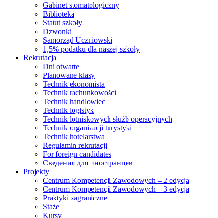
Gabinet stomatologiczny
Biblioteka
Statut szkoły
Dzwonki
Samorząd Uczniowski
1,5% podatku dla naszej szkoły
Rekrutacja
Dni otwarte
Planowane klasy
Technik ekonomista
Technik rachunkowości
Technik handlowiec
Technik logistyk
Technik lotniskowych służb operacyjnych
Technik organizacji turystyki
Technik hotelarstwa
Regulamin rekrutacji
For foreign candidates
Сведения для иностранцев
Projekty
Centrum Kompetencji Zawodowych – 2 edycja
Centrum Kompetencji Zawodowych – 3 edycja
Praktyki zagraniczne
Staże
Kursy