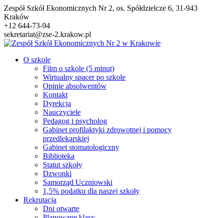
Przejdź
Zespół Szkół Ekonomicznych Nr 2, os. Spółdzielcze 6, 31-943
do
Kraków
treści
+12 644-73-94
sekretariat@zse-2.krakow.pl
O szkole
Film o szkole (5 minut)
Wirtualny spacer po szkole
Opinie absolwentów
Kontakt
Dyrekcja
Nauczyciele
Pedagog i psycholog
Gabinet profilaktyki zdrowotnej i pomocy
przedlekarskiej
Gabinet stomatologiczny
Biblioteka
Statut szkoły
Dzwonki
Samorząd Uczniowski
1,5% podatku dla naszej szkoły
Rekrutacja
Dni otwarte
Planowane klasy