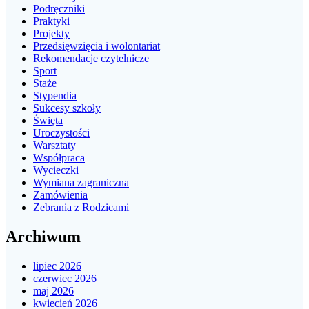
Podręczniki
Praktyki
Projekty
Przedsięwzięcia i wolontariat
Rekomendacje czytelnicze
Sport
Staże
Stypendia
Sukcesy szkoły
Święta
Uroczystości
Warsztaty
Współpraca
Wycieczki
Wymiana zagraniczna
Zamówienia
Zebrania z Rodzicami
Archiwum
lipiec 2026
czerwiec 2026
maj 2026
kwiecień 2026