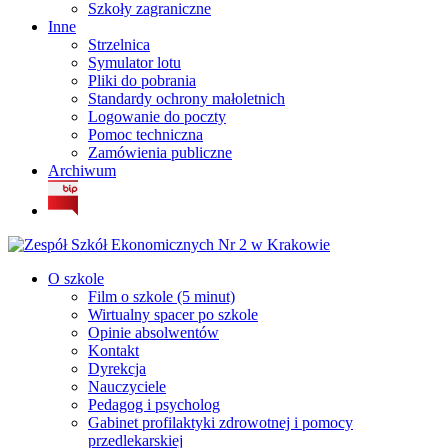
Szkoły zagraniczne
Inne
Strzelnica
Symulator lotu
Pliki do pobrania
Standardy ochrony małoletnich
Logowanie do poczty
Pomoc techniczna
Zamówienia publiczne
Archiwum
O szkole
Film o szkole (5 minut)
Wirtualny spacer po szkole
Opinie absolwentów
Kontakt
Dyrekcja
Nauczyciele
Pedagog i psycholog
Gabinet profilaktyki zdrowotnej i pomocy
przedlekarskiej