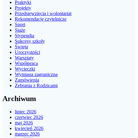
Praktyki
Projekty
Przedsięwzięcia i wolontariat
Rekomendacje czytelnicze
Sport
Staże
Stypendia
Sukcesy szkoły
Święta
Uroczystości
Warsztaty
Współpraca
Wycieczki
Wymiana zagraniczna
Zamówienia
Zebrania z Rodzicami
Archiwum
lipiec 2026
czerwiec 2026
maj 2026
kwiecień 2026
marzec 2026