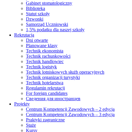
Gabinet stomatologiczny
Biblioteka
Statut szkoły
Dzwonki
Samorząd Uczniowski
1,5% podatku dla naszej szkoły
Rekrutacja
Dni otwarte
Planowane klasy
Technik ekonomista
Technik rachunkowości
Technik handlowiec
Technik logistyk
Technik lotniskowych służb operacyjnych
Technik organizacji turystyki
Technik hotelarstwa
Regulamin rekrutacji
For foreign candidates
Сведения для иностранцев
Projekty
Centrum Kompetencji Zawodowych – 2 edycja
Centrum Kompetencji Zawodowych – 3 edycja
Praktyki zagraniczne
Staże
Kursy