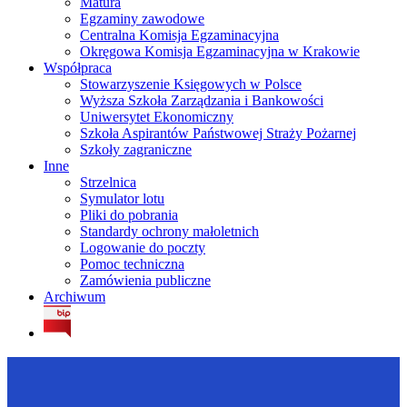
Matura
Egzaminy zawodowe
Centralna Komisja Egzaminacyjna
Okręgowa Komisja Egzaminacyjna w Krakowie
Współpraca
Stowarzyszenie Księgowych w Polsce
Wyższa Szkoła Zarządzania i Bankowości
Uniwersytet Ekonomiczny
Szkoła Aspirantów Państwowej Straży Pożarnej
Szkoły zagraniczne
Inne
Strzelnica
Symulator lotu
Pliki do pobrania
Standardy ochrony małoletnich
Logowanie do poczty
Pomoc techniczna
Zamówienia publiczne
Archiwum