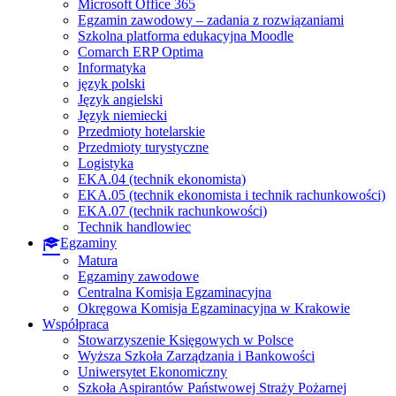
Microsoft Office 365
Egzamin zawodowy – zadania z rozwiązaniami
Szkolna platforma edukacyjna Moodle
Comarch ERP Optima
Informatyka
język polski
Język angielski
Język niemiecki
Przedmioty hotelarskie
Przedmioty turystyczne
Logistyka
EKA.04 (technik ekonomista)
EKA.05 (technik ekonomista i technik rachunkowości)
EKA.07 (technik rachunkowości)
Technik handlowiec
Egzaminy
Matura
Egzaminy zawodowe
Centralna Komisja Egzaminacyjna
Okręgowa Komisja Egzaminacyjna w Krakowie
Współpraca
Stowarzyszenie Księgowych w Polsce
Wyższa Szkoła Zarządzania i Bankowości
Uniwersytet Ekonomiczny
Szkoła Aspirantów Państwowej Straży Pożarnej