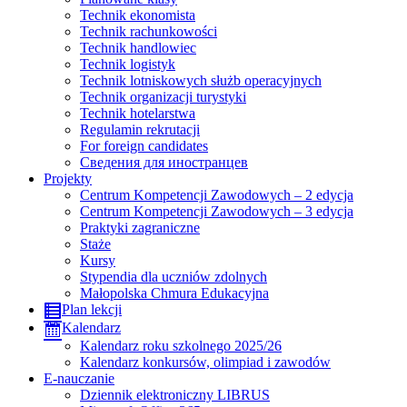
Technik ekonomista
Technik rachunkowości
Technik handlowiec
Technik logistyk
Technik lotniskowych służb operacyjnych
Technik organizacji turystyki
Technik hotelarstwa
Regulamin rekrutacji
For foreign candidates
Сведения для иностранцев
Projekty
Centrum Kompetencji Zawodowych – 2 edycja
Centrum Kompetencji Zawodowych – 3 edycja
Praktyki zagraniczne
Staże
Kursy
Stypendia dla uczniów zdolnych
Małopolska Chmura Edukacyjna
Plan lekcji
Kalendarz
Kalendarz roku szkolnego 2025/26
Kalendarz konkursów, olimpiad i zawodów
E-nauczanie
Dziennik elektroniczny LIBRUS