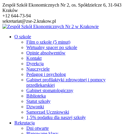
Przejdź
Zespół Szkół Ekonomicznych Nr 2, os. Spółdzielcze 6, 31-943
do
Kraków
treści
+12 644-73-94
sekretariat@zse-2.krakow.pl
O szkole
Film o szkole (5 minut)
Wirtualny spacer po szkole
Opinie absolwentów
Kontakt
Dyrekcja
Nauczyciele
Pedagog i psycholog
Gabinet profilaktyki zdrowotnej i pomocy
przedlekarskiej
Gabinet stomatologiczny
Biblioteka
Statut szkoły
Dzwonki
Samorząd Uczniowski
1,5% podatku dla naszej szkoły
Rekrutacja
Dni otwarte
Planowane klasy