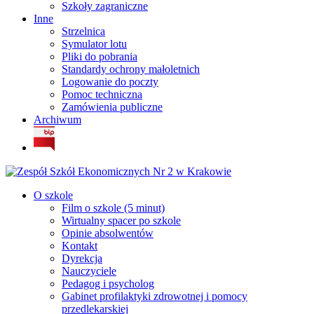
Szkoły zagraniczne
Inne
Strzelnica
Symulator lotu
Pliki do pobrania
Standardy ochrony małoletnich
Logowanie do poczty
Pomoc techniczna
Zamówienia publiczne
Archiwum
O szkole
Film o szkole (5 minut)
Wirtualny spacer po szkole
Opinie absolwentów
Kontakt
Dyrekcja
Nauczyciele
Pedagog i psycholog
Gabinet profilaktyki zdrowotnej i pomocy
przedlekarskiej