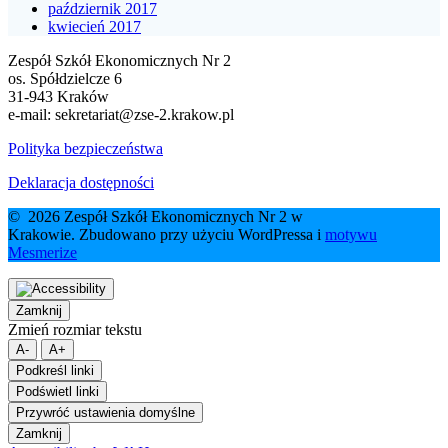
październik 2017
kwiecień 2017
Zespół Szkół Ekonomicznych Nr 2
os. Spółdzielcze 6
31-943 Kraków
e-mail:
sekretariat@zse-2.krakow.pl
Polityka bezpieczeństwa
Deklaracja dostępności
© 2026 Zespół Szkół Ekonomicznych Nr 2 w
Krakowie. Zbudowano przy użyciu WordPressa i
motywu
Mesmerize
Zamknij
Zmień rozmiar tekstu
A-
A+
Podkreśl linki
Podświetl linki
Przywróć ustawienia domyślne
Zamknij