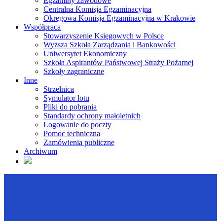
Egzaminy zawodowe
Centralna Komisja Egzaminacyjna
Okręgowa Komisja Egzaminacyjna w Krakowie
Współpraca
Stowarzyszenie Księgowych w Polsce
Wyższa Szkoła Zarządzania i Bankowości
Uniwersytet Ekonomiczny
Szkoła Aspirantów Państwowej Straży Pożarnej
Szkoły zagraniczne
Inne
Strzelnica
Symulator lotu
Pliki do pobrania
Standardy ochrony małoletnich
Logowanie do poczty
Pomoc techniczna
Zamówienia publiczne
Archiwum