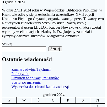
9 grudnia 2024
W dniu 27.11.2024 roku w Wojewódzkiej Bibliotece Publicznej w
Krakowie odbyły się przesłuchania uczestników XVII edycji
Konkursu Pięknego Czytania, organizowanego przez Towarzystwo
Nauczycieli Bibliotekarzy Szkół Polskich. Naszą szkołę
reprezentował uczeń kl. 2LOT Kacper Nowakowski, który został
wybrany w eliminacjach szkolnych. Dziękujemy za udział i
życzymy dalszych sukcesów. Małgorzata Żmudzka
Szukaj
Szukaj
Ostatnie wiadomości
Zmarła Jadwiga Tajchman
Podręczniki
Omikron w aplikacji mKraków
Startuj po marzenia
Wycieczka do schroniska dla zwierząt
grudzień 2024
P
W
Ś
C
P
S
N
1