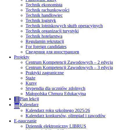
Technik ekonomista
Technik rachunkowości
Technik handlowiec
Technik logistyk
Technik lotniskowych służb operacyjnych
Technik organizacji turystyki
Technik hotelarstwa
Regulamin rekrutacji
For foreign candidates
Сведения для иностранцев
Projekty
Centrum Kompetencji Zawodowych – 2 edycja
Centrum Kompetencji Zawodowych – 3 edycja
Praktyki zagraniczne
Staże
Kursy
Stypendia dla uczniów zdolnych
Małopolska Chmura Edukacyjna
Plan lekcji
Kalendarz
Kalendarz roku szkolnego 2025/26
Kalendarz konkursów, olimpiad i zawodów
E-nauczanie
Dziennik elektroniczny LIBRUS