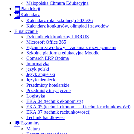
Małopolska Chmura Edukacyjna
Plan lekcji
Kalendarz
Kalendarz roku szkolnego 2025/26
Kalendarz konkursów, olimpiad i zawodów
E-nauczanie
Dziennik elektroniczny LIBRUS
Microsoft Office 365
Egzamin zawodowy – zadania z rozwiązaniami
Szkolna platforma edukacyjna Moodle
Comarch ERP Optima
Informatyka
język polski
Język angielski
Język niemiecki
Przedmioty hotelarskie
Przedmioty turystyczne
Logistyka
EKA.04 (technik ekonomista)
EKA.05 (technik ekonomista i technik rachunkowości)
EKA.07 (technik rachunkowości)
Technik handlowiec
Egzaminy
Matura