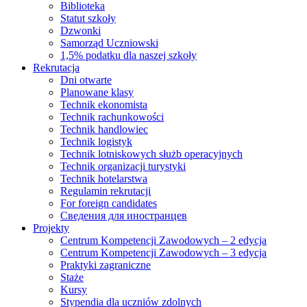
Biblioteka
Statut szkoły
Dzwonki
Samorząd Uczniowski
1,5% podatku dla naszej szkoły
Rekrutacja
Dni otwarte
Planowane klasy
Technik ekonomista
Technik rachunkowości
Technik handlowiec
Technik logistyk
Technik lotniskowych służb operacyjnych
Technik organizacji turystyki
Technik hotelarstwa
Regulamin rekrutacji
For foreign candidates
Сведения для иностранцев
Projekty
Centrum Kompetencji Zawodowych – 2 edycja
Centrum Kompetencji Zawodowych – 3 edycja
Praktyki zagraniczne
Staże
Kursy
Stypendia dla uczniów zdolnych