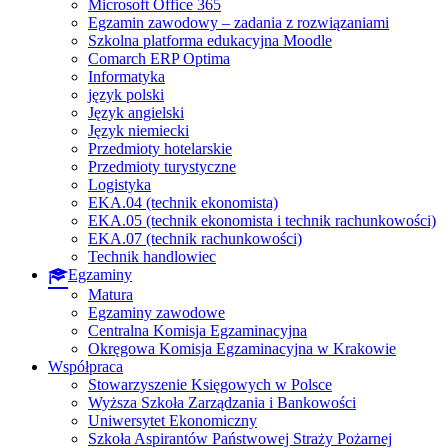
Microsoft Office 365
Egzamin zawodowy – zadania z rozwiązaniami
Szkolna platforma edukacyjna Moodle
Comarch ERP Optima
Informatyka
język polski
Język angielski
Język niemiecki
Przedmioty hotelarskie
Przedmioty turystyczne
Logistyka
EKA.04 (technik ekonomista)
EKA.05 (technik ekonomista i technik rachunkowości)
EKA.07 (technik rachunkowości)
Technik handlowiec
Egzaminy
Matura
Egzaminy zawodowe
Centralna Komisja Egzaminacyjna
Okręgowa Komisja Egzaminacyjna w Krakowie
Współpraca
Stowarzyszenie Księgowych w Polsce
Wyższa Szkoła Zarządzania i Bankowości
Uniwersytet Ekonomiczny
Szkoła Aspirantów Państwowej Straży Pożarnej