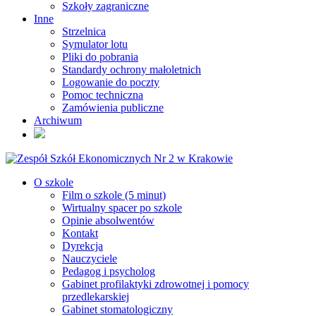
Szkoły zagraniczne
Inne
Strzelnica
Symulator lotu
Pliki do pobrania
Standardy ochrony małoletnich
Logowanie do poczty
Pomoc techniczna
Zamówienia publiczne
Archiwum
O szkole
Film o szkole (5 minut)
Wirtualny spacer po szkole
Opinie absolwentów
Kontakt
Dyrekcja
Nauczyciele
Pedagog i psycholog
Gabinet profilaktyki zdrowotnej i pomocy
przedlekarskiej
Gabinet stomatologiczny