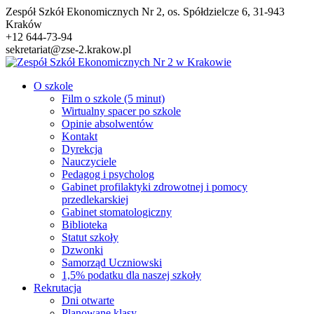
Przejdź
Zespół Szkół Ekonomicznych Nr 2, os. Spółdzielcze 6, 31-943
do
Kraków
treści
+12 644-73-94
sekretariat@zse-2.krakow.pl
O szkole
Film o szkole (5 minut)
Wirtualny spacer po szkole
Opinie absolwentów
Kontakt
Dyrekcja
Nauczyciele
Pedagog i psycholog
Gabinet profilaktyki zdrowotnej i pomocy
przedlekarskiej
Gabinet stomatologiczny
Biblioteka
Statut szkoły
Dzwonki
Samorząd Uczniowski
1,5% podatku dla naszej szkoły
Rekrutacja
Dni otwarte
Planowane klasy