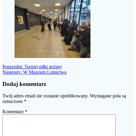
Nawigacja
Poprzedni
Poprzedni:
Turniej piłki nożnej
Następny
wpis:
Następny:
W Muzeum Lotnictwa
wpisu
wpis:
Dodaj komentarz
Twój adres email nie zostanie opublikowany.
Wymagane pola są
oznaczone
*
Komentarz
*