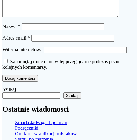
Nazwa
*
Adres email
*
Witryna internetowa
Zapamiętaj moje dane w tej przeglądarce podczas pisania
kolejnych komentarzy.
Szukaj
Szukaj
Ostatnie wiadomości
Zmarła Jadwiga Tajchman
Podręczniki
Omikron w aplikacji mKraków
Startuj po marzenia