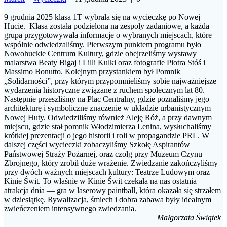
9 grudnia 2025 klasa 1T wybrała się na wycieczkę po Nowej
Hucie. Klasa została podzielona na zespoły zadaniowe, a każda
grupa przygotowywała informacje o wybranych miejscach, które
wspólnie odwiedzaliśmy. Pierwszym punktem programu było
Nowohuckie Centrum Kultury, gdzie obejrzeliśmy wystawy
malarstwa Beaty Bigaj i Lilli Kulki oraz fotografie Piotra Stóś i
Massimo Bonutto. Kolejnym przystankiem był Pomnik
„Solidarności”, przy którym przypomnieliśmy sobie najważniejsze
wydarzenia historyczne związane z ruchem społecznym lat 80.
Następnie przeszliśmy na Plac Centralny, gdzie poznaliśmy jego
architekturę i symboliczne znaczenie w układzie urbanistycznym
Nowej Huty. Odwiedziliśmy również Aleję Róż, a przy dawnym
miejscu, gdzie stał pomnik Włodzimierza Lenina, wysłuchaliśmy
krótkiej prezentacji o jego historii i roli w propagandzie PRL. W
dalszej części wycieczki zobaczyliśmy Szkołę Aspirantów
Państwowej Straży Pożarnej, oraz czołg przy Muzeum Czynu
Zbrojnego, który zrobił duże wrażenie. Zwiedzanie zakończyliśmy
przy dwóch ważnych miejscach kultury: Teatrze Ludowym oraz
Kinie Świt. To właśnie w Kinie Świt czekała na nas ostatnia
atrakcja dnia — gra w laserowy paintball, która okazała się strzałem
w dziesiątkę. Rywalizacja, śmiech i dobra zabawa były idealnym
zwieńczeniem intensywnego zwiedzania.
Małgorzata Świątek