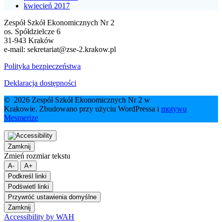
kwiecień 2017
Zespół Szkół Ekonomicznych Nr 2
os. Spółdzielcze 6
31-943 Kraków
e-mail:
sekretariat@zse-2.krakow.pl
Polityka bezpieczeństwa
Deklaracja dostępności
© 2026 Zespół Szkół Ekonomicznych Nr 2 w
Krakowie. Zbudowano przy użyciu WordPressa i
motywu
Mesmerize
Zamknij
Zmień rozmiar tekstu
A-
A+
Podkreśl linki
Podświetl linki
Przywróć ustawienia domyślne
Zamknij
Accessibility by WAH