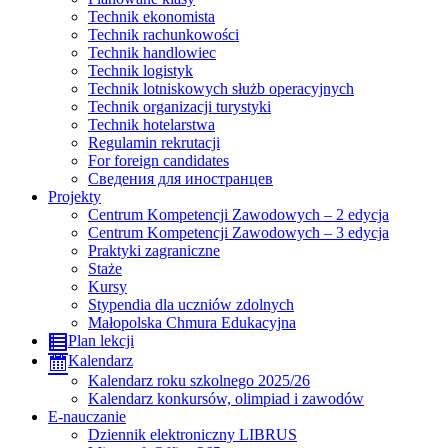
Technik ekonomista
Technik rachunkowości
Technik handlowiec
Technik logistyk
Technik lotniskowych służb operacyjnych
Technik organizacji turystyki
Technik hotelarstwa
Regulamin rekrutacji
For foreign candidates
Сведения для иностранцев
Projekty
Centrum Kompetencji Zawodowych – 2 edycja
Centrum Kompetencji Zawodowych – 3 edycja
Praktyki zagraniczne
Staże
Kursy
Stypendia dla uczniów zdolnych
Małopolska Chmura Edukacyjna
Plan lekcji
Kalendarz
Kalendarz roku szkolnego 2025/26
Kalendarz konkursów, olimpiad i zawodów
E-nauczanie
Dziennik elektroniczny LIBRUS