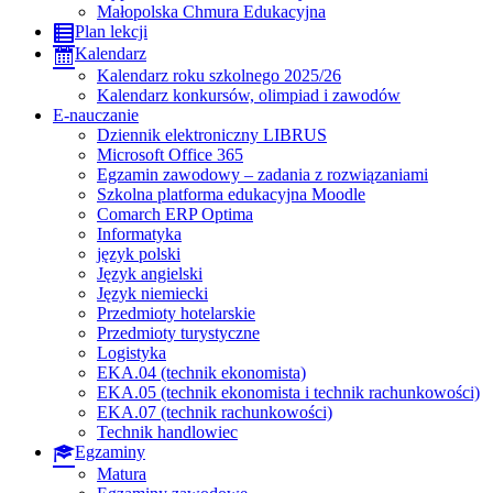
Małopolska Chmura Edukacyjna
Plan lekcji
Kalendarz
Kalendarz roku szkolnego 2025/26
Kalendarz konkursów, olimpiad i zawodów
E-nauczanie
Dziennik elektroniczny LIBRUS
Microsoft Office 365
Egzamin zawodowy – zadania z rozwiązaniami
Szkolna platforma edukacyjna Moodle
Comarch ERP Optima
Informatyka
język polski
Język angielski
Język niemiecki
Przedmioty hotelarskie
Przedmioty turystyczne
Logistyka
EKA.04 (technik ekonomista)
EKA.05 (technik ekonomista i technik rachunkowości)
EKA.07 (technik rachunkowości)
Technik handlowiec
Egzaminy
Matura