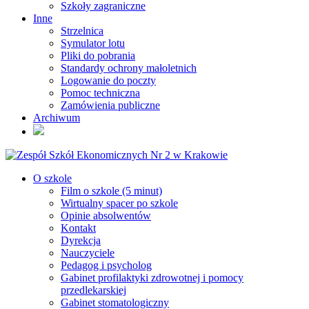
Szkoły zagraniczne
Inne
Strzelnica
Symulator lotu
Pliki do pobrania
Standardy ochrony małoletnich
Logowanie do poczty
Pomoc techniczna
Zamówienia publiczne
Archiwum
O szkole
Film o szkole (5 minut)
Wirtualny spacer po szkole
Opinie absolwentów
Kontakt
Dyrekcja
Nauczyciele
Pedagog i psycholog
Gabinet profilaktyki zdrowotnej i pomocy
przedlekarskiej
Gabinet stomatologiczny