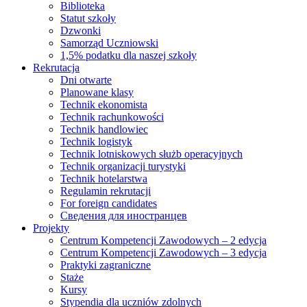
Biblioteka
Statut szkoły
Dzwonki
Samorząd Uczniowski
1,5% podatku dla naszej szkoły
Rekrutacja
Dni otwarte
Planowane klasy
Technik ekonomista
Technik rachunkowości
Technik handlowiec
Technik logistyk
Technik lotniskowych służb operacyjnych
Technik organizacji turystyki
Technik hotelarstwa
Regulamin rekrutacji
For foreign candidates
Сведения для иностранцев
Projekty
Centrum Kompetencji Zawodowych – 2 edycja
Centrum Kompetencji Zawodowych – 3 edycja
Praktyki zagraniczne
Staże
Kursy
Stypendia dla uczniów zdolnych