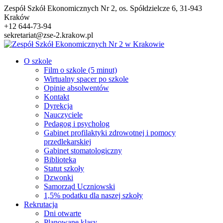
Przejdź
Zespół Szkół Ekonomicznych Nr 2, os. Spółdzielcze 6, 31-943
do
Kraków
treści
+12 644-73-94
sekretariat@zse-2.krakow.pl
O szkole
Film o szkole (5 minut)
Wirtualny spacer po szkole
Opinie absolwentów
Kontakt
Dyrekcja
Nauczyciele
Pedagog i psycholog
Gabinet profilaktyki zdrowotnej i pomocy
przedlekarskiej
Gabinet stomatologiczny
Biblioteka
Statut szkoły
Dzwonki
Samorząd Uczniowski
1,5% podatku dla naszej szkoły
Rekrutacja
Dni otwarte
Planowane klasy