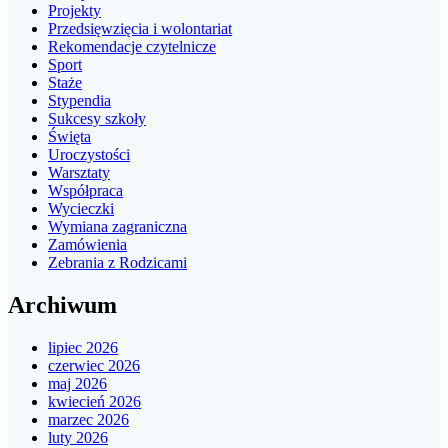
Projekty
Przedsięwzięcia i wolontariat
Rekomendacje czytelnicze
Sport
Staże
Stypendia
Sukcesy szkoły
Święta
Uroczystości
Warsztaty
Współpraca
Wycieczki
Wymiana zagraniczna
Zamówienia
Zebrania z Rodzicami
Archiwum
lipiec 2026
czerwiec 2026
maj 2026
kwiecień 2026
marzec 2026
luty 2026