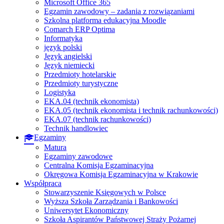
Microsoft Office 365
Egzamin zawodowy – zadania z rozwiązaniami
Szkolna platforma edukacyjna Moodle
Comarch ERP Optima
Informatyka
język polski
Język angielski
Język niemiecki
Przedmioty hotelarskie
Przedmioty turystyczne
Logistyka
EKA.04 (technik ekonomista)
EKA.05 (technik ekonomista i technik rachunkowości)
EKA.07 (technik rachunkowości)
Technik handlowiec
Egzaminy
Matura
Egzaminy zawodowe
Centralna Komisja Egzaminacyjna
Okręgowa Komisja Egzaminacyjna w Krakowie
Współpraca
Stowarzyszenie Księgowych w Polsce
Wyższa Szkoła Zarządzania i Bankowości
Uniwersytet Ekonomiczny
Szkoła Aspirantów Państwowej Straży Pożarnej