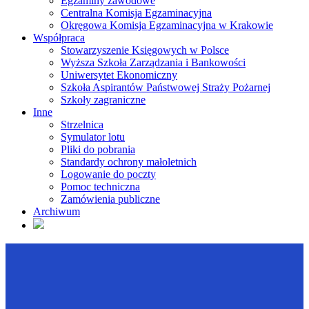
Egzaminy zawodowe
Centralna Komisja Egzaminacyjna
Okręgowa Komisja Egzaminacyjna w Krakowie
Współpraca
Stowarzyszenie Księgowych w Polsce
Wyższa Szkoła Zarządzania i Bankowości
Uniwersytet Ekonomiczny
Szkoła Aspirantów Państwowej Straży Pożarnej
Szkoły zagraniczne
Inne
Strzelnica
Symulator lotu
Pliki do pobrania
Standardy ochrony małoletnich
Logowanie do poczty
Pomoc techniczna
Zamówienia publiczne
Archiwum