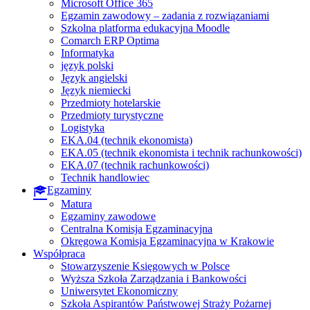
Microsoft Office 365
Egzamin zawodowy – zadania z rozwiązaniami
Szkolna platforma edukacyjna Moodle
Comarch ERP Optima
Informatyka
język polski
Język angielski
Język niemiecki
Przedmioty hotelarskie
Przedmioty turystyczne
Logistyka
EKA.04 (technik ekonomista)
EKA.05 (technik ekonomista i technik rachunkowości)
EKA.07 (technik rachunkowości)
Technik handlowiec
Egzaminy
Matura
Egzaminy zawodowe
Centralna Komisja Egzaminacyjna
Okręgowa Komisja Egzaminacyjna w Krakowie
Współpraca
Stowarzyszenie Księgowych w Polsce
Wyższa Szkoła Zarządzania i Bankowości
Uniwersytet Ekonomiczny
Szkoła Aspirantów Państwowej Straży Pożarnej