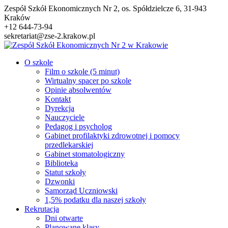
Przejdź
Zespół Szkół Ekonomicznych Nr 2, os. Spółdzielcze 6, 31-943
do
Kraków
treści
+12 644-73-94
sekretariat@zse-2.krakow.pl
O szkole
Film o szkole (5 minut)
Wirtualny spacer po szkole
Opinie absolwentów
Kontakt
Dyrekcja
Nauczyciele
Pedagog i psycholog
Gabinet profilaktyki zdrowotnej i pomocy
przedlekarskiej
Gabinet stomatologiczny
Biblioteka
Statut szkoły
Dzwonki
Samorząd Uczniowski
1,5% podatku dla naszej szkoły
Rekrutacja
Dni otwarte
Planowane klasy