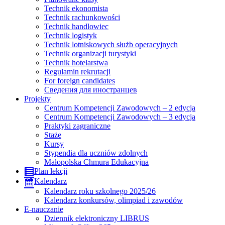
Technik ekonomista
Technik rachunkowości
Technik handlowiec
Technik logistyk
Technik lotniskowych służb operacyjnych
Technik organizacji turystyki
Technik hotelarstwa
Regulamin rekrutacji
For foreign candidates
Сведения для иностранцев
Projekty
Centrum Kompetencji Zawodowych – 2 edycja
Centrum Kompetencji Zawodowych – 3 edycja
Praktyki zagraniczne
Staże
Kursy
Stypendia dla uczniów zdolnych
Małopolska Chmura Edukacyjna
Plan lekcji
Kalendarz
Kalendarz roku szkolnego 2025/26
Kalendarz konkursów, olimpiad i zawodów
E-nauczanie
Dziennik elektroniczny LIBRUS