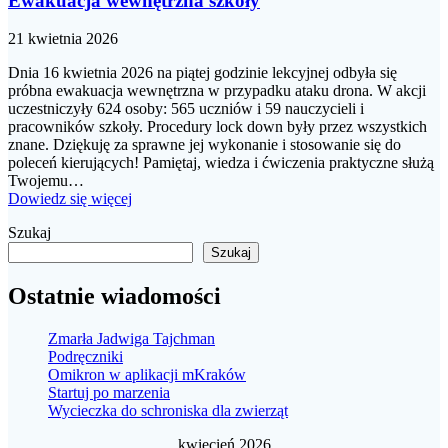
Ewakuacja wewnętrzna szkoły
21 kwietnia 2026
Dnia 16 kwietnia 2026 na piątej godzinie lekcyjnej odbyła się
próbna ewakuacja wewnętrzna w przypadku ataku drona. W akcji
uczestniczyły 624 osoby: 565 uczniów i 59 nauczycieli i
pracowników szkoły. Procedury lock down były przez wszystkich
znane. Dziękuję za sprawne jej wykonanie i stosowanie się do
poleceń kierujących! Pamiętaj, wiedza i ćwiczenia praktyczne służą
Twojemu…
Dowiedz się więcej
Szukaj
Szukaj
Ostatnie wiadomości
Zmarła Jadwiga Tajchman
Podręczniki
Omikron w aplikacji mKraków
Startuj po marzenia
Wycieczka do schroniska dla zwierząt
kwiecień 2026