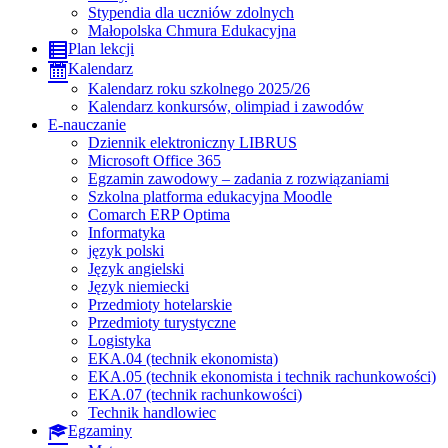
Stypendia dla uczniów zdolnych
Małopolska Chmura Edukacyjna
Plan lekcji
Kalendarz
Kalendarz roku szkolnego 2025/26
Kalendarz konkursów, olimpiad i zawodów
E-nauczanie
Dziennik elektroniczny LIBRUS
Microsoft Office 365
Egzamin zawodowy – zadania z rozwiązaniami
Szkolna platforma edukacyjna Moodle
Comarch ERP Optima
Informatyka
język polski
Język angielski
Język niemiecki
Przedmioty hotelarskie
Przedmioty turystyczne
Logistyka
EKA.04 (technik ekonomista)
EKA.05 (technik ekonomista i technik rachunkowości)
EKA.07 (technik rachunkowości)
Technik handlowiec
Egzaminy