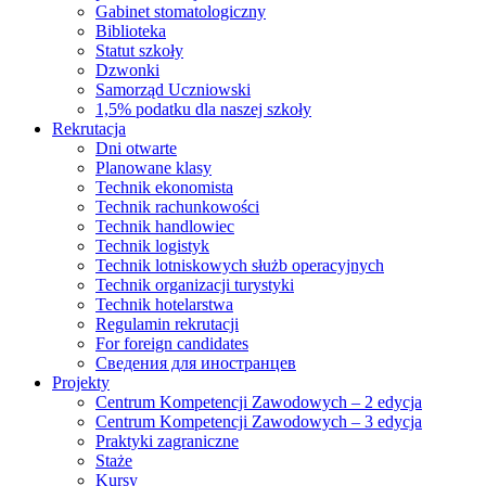
Gabinet stomatologiczny
Biblioteka
Statut szkoły
Dzwonki
Samorząd Uczniowski
1,5% podatku dla naszej szkoły
Rekrutacja
Dni otwarte
Planowane klasy
Technik ekonomista
Technik rachunkowości
Technik handlowiec
Technik logistyk
Technik lotniskowych służb operacyjnych
Technik organizacji turystyki
Technik hotelarstwa
Regulamin rekrutacji
For foreign candidates
Сведения для иностранцев
Projekty
Centrum Kompetencji Zawodowych – 2 edycja
Centrum Kompetencji Zawodowych – 3 edycja
Praktyki zagraniczne
Staże
Kursy