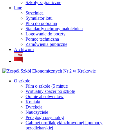
Szkoły zagraniczne
Inne
Strzelnica
Symulator lotu
Pliki do pobrania
Standardy ochrony małoletnich
Logowanie do poczty
Pomoc techniczna
Zamówienia publiczne
Archiwum
O szkole
Film o szkole (5 minut)
Wirtualny spacer po szkole
Opinie absolwentów
Kontakt
Dyrekcja
Nauczyciele
Pedagog i psycholog
Gabinet profilaktyki zdrowotnej i pomocy
przedlekarskiej