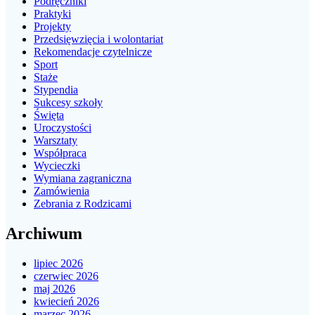
Podręczniki
Praktyki
Projekty
Przedsięwzięcia i wolontariat
Rekomendacje czytelnicze
Sport
Staże
Stypendia
Sukcesy szkoły
Święta
Uroczystości
Warsztaty
Współpraca
Wycieczki
Wymiana zagraniczna
Zamówienia
Zebrania z Rodzicami
Archiwum
lipiec 2026
czerwiec 2026
maj 2026
kwiecień 2026
marzec 2026