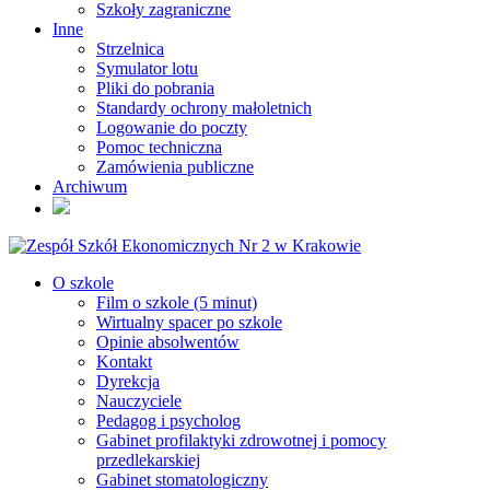
Szkoły zagraniczne
Inne
Strzelnica
Symulator lotu
Pliki do pobrania
Standardy ochrony małoletnich
Logowanie do poczty
Pomoc techniczna
Zamówienia publiczne
Archiwum
O szkole
Film o szkole (5 minut)
Wirtualny spacer po szkole
Opinie absolwentów
Kontakt
Dyrekcja
Nauczyciele
Pedagog i psycholog
Gabinet profilaktyki zdrowotnej i pomocy
przedlekarskiej
Gabinet stomatologiczny