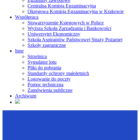
Egzaminy zawodowe
Centralna Komisja Egzaminacyjna
Okręgowa Komisja Egzaminacyjna w Krakowie
Współpraca
Stowarzyszenie Księgowych w Polsce
Wyższa Szkoła Zarządzania i Bankowości
Uniwersytet Ekonomiczny
Szkoła Aspirantów Państwowej Straży Pożarnej
Szkoły zagraniczne
Inne
Strzelnica
Symulator lotu
Pliki do pobrania
Standardy ochrony małoletnich
Logowanie do poczty
Pomoc techniczna
Zamówienia publiczne
Archiwum