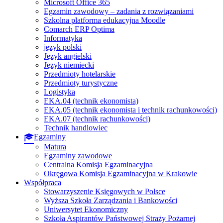
Microsoft Office 365
Egzamin zawodowy – zadania z rozwiązaniami
Szkolna platforma edukacyjna Moodle
Comarch ERP Optima
Informatyka
język polski
Język angielski
Język niemiecki
Przedmioty hotelarskie
Przedmioty turystyczne
Logistyka
EKA.04 (technik ekonomista)
EKA.05 (technik ekonomista i technik rachunkowości)
EKA.07 (technik rachunkowości)
Technik handlowiec
Egzaminy
Matura
Egzaminy zawodowe
Centralna Komisja Egzaminacyjna
Okręgowa Komisja Egzaminacyjna w Krakowie
Współpraca
Stowarzyszenie Księgowych w Polsce
Wyższa Szkoła Zarządzania i Bankowości
Uniwersytet Ekonomiczny
Szkoła Aspirantów Państwowej Straży Pożarnej