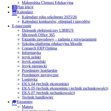
Małopolska Chmura Edukacyjna
Plan lekcji
Kalendarz
Kalendarz roku szkolnego 2025/26
Kalendarz konkursów, olimpiad i zawodów
E-nauczanie
Dziennik elektroniczny LIBRUS
Microsoft Office 365
Egzamin zawodowy – zadania z rozwiązaniami
Szkolna platforma edukacyjna Moodle
Comarch ERP Optima
Informatyka
język polski
Język angielski
Język niemiecki
Przedmioty hotelarskie
Przedmioty turystyczne
Logistyka
EKA.04 (technik ekonomista)
EKA.05 (technik ekonomista i technik rachunkowości)
EKA.07 (technik rachunkowości)
Technik handlowiec
Egzaminy
Matura