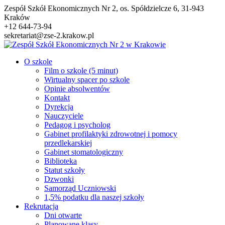
Przejdź
Zespół Szkół Ekonomicznych Nr 2, os. Spółdzielcze 6, 31-943
do
Kraków
treści
+12 644-73-94
sekretariat@zse-2.krakow.pl
O szkole
Film o szkole (5 minut)
Wirtualny spacer po szkole
Opinie absolwentów
Kontakt
Dyrekcja
Nauczyciele
Pedagog i psycholog
Gabinet profilaktyki zdrowotnej i pomocy
przedlekarskiej
Gabinet stomatologiczny
Biblioteka
Statut szkoły
Dzwonki
Samorząd Uczniowski
1,5% podatku dla naszej szkoły
Rekrutacja
Dni otwarte
Planowane klasy