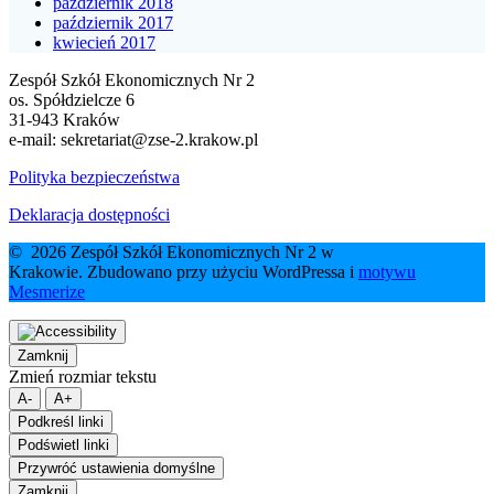
październik 2018
październik 2017
kwiecień 2017
Zespół Szkół Ekonomicznych Nr 2
os. Spółdzielcze 6
31-943 Kraków
e-mail:
sekretariat@zse-2.krakow.pl
Polityka bezpieczeństwa
Deklaracja dostępności
© 2026 Zespół Szkół Ekonomicznych Nr 2 w
Krakowie. Zbudowano przy użyciu WordPressa i
motywu
Mesmerize
Zamknij
Zmień rozmiar tekstu
A-
A+
Podkreśl linki
Podświetl linki
Przywróć ustawienia domyślne
Zamknij