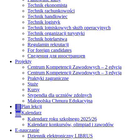
Technik ekonomista
Technik rachunkowości
Technik handlowiec
Technik logistyk
Technik lotniskowych służb operacyjnych
Technik organizacji turystyki
Technik hotelarstwa
Regulamin rekrutacji
For foreign candidates
Сведения для иностранцев
Projekty
Centrum Kompetencji Zawodowych – 2 edycja
Centrum Kompetencji Zawodowych – 3 edycja
Praktyki zagraniczne
Staże
Kursy
Stypendia dla uczniów zdolnych
Małopolska Chmura Edukacyjna
Plan lekcji
Kalendarz
Kalendarz roku szkolnego 2025/26
Kalendarz konkursów, olimpiad i zawodów
E-nauczanie
Dziennik elektroniczny LIBRUS