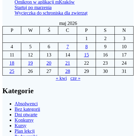
Omikron w aplikacji mKraków
Startuj po marzenia
Wycieczka do schroniska dla zwierząt
maj 2026
P
W
Ś
C
P
S
N
1
2
3
4
5
6
7
8
9
10
11
12
13
14
15
16
17
18
19
20
21
22
23
24
25
26
27
28
29
30
31
« kwi
cze »
Kategorie
Absolwenci
Bez kategorii
Dni otwarte
Konkursy
Kursy
Plan lekcji