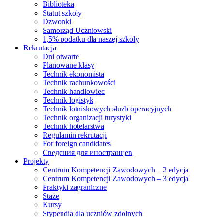
Biblioteka
Statut szkoły
Dzwonki
Samorząd Uczniowski
1,5% podatku dla naszej szkoły
Rekrutacja
Dni otwarte
Planowane klasy
Technik ekonomista
Technik rachunkowości
Technik handlowiec
Technik logistyk
Technik lotniskowych służb operacyjnych
Technik organizacji turystyki
Technik hotelarstwa
Regulamin rekrutacji
For foreign candidates
Сведения для иностранцев
Projekty
Centrum Kompetencji Zawodowych – 2 edycja
Centrum Kompetencji Zawodowych – 3 edycja
Praktyki zagraniczne
Staże
Kursy
Stypendia dla uczniów zdolnych