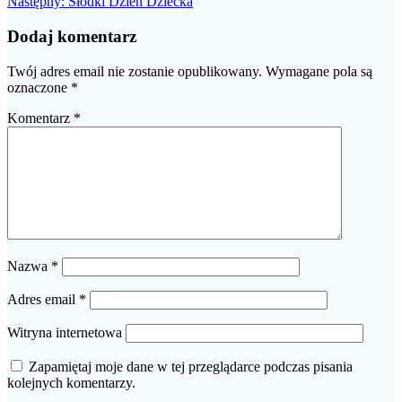
Następny
wpis:
Następny:
Słodki Dzień Dziecka
wpisu
wpis:
Dodaj komentarz
Twój adres email nie zostanie opublikowany.
Wymagane pola są
oznaczone
*
Komentarz
*
Nazwa
*
Adres email
*
Witryna internetowa
Zapamiętaj moje dane w tej przeglądarce podczas pisania
kolejnych komentarzy.