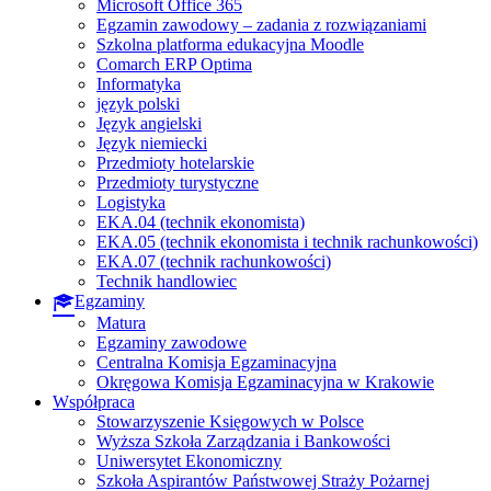
Microsoft Office 365
Egzamin zawodowy – zadania z rozwiązaniami
Szkolna platforma edukacyjna Moodle
Comarch ERP Optima
Informatyka
język polski
Język angielski
Język niemiecki
Przedmioty hotelarskie
Przedmioty turystyczne
Logistyka
EKA.04 (technik ekonomista)
EKA.05 (technik ekonomista i technik rachunkowości)
EKA.07 (technik rachunkowości)
Technik handlowiec
Egzaminy
Matura
Egzaminy zawodowe
Centralna Komisja Egzaminacyjna
Okręgowa Komisja Egzaminacyjna w Krakowie
Współpraca
Stowarzyszenie Księgowych w Polsce
Wyższa Szkoła Zarządzania i Bankowości
Uniwersytet Ekonomiczny
Szkoła Aspirantów Państwowej Straży Pożarnej