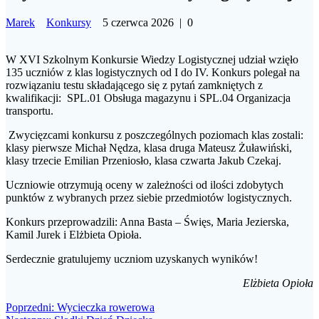
Marek
Konkursy
5 czerwca 2026
|
0
W XVI Szkolnym Konkursie Wiedzy Logistycznej udział wzięło
135 uczniów z klas logistycznych od I do IV. Konkurs polegał na
rozwiązaniu testu składającego się z pytań zamkniętych z
kwalifikacji: SPL.01 Obsługa magazynu i SPL.04 Organizacja
transportu.
Zwycięzcami konkursu z poszczególnych poziomach klas zostali:
klasy pierwsze Michał Nędza, klasa druga Mateusz Żuławiński,
klasy trzecie Emilian Przeniosło, klasa czwarta Jakub Czekaj.
Uczniowie otrzymują oceny w zależności od ilości zdobytych
punktów z wybranych przez siebie przedmiotów logistycznych.
Konkurs przeprowadzili: Anna Basta – Święs, Maria Jezierska,
Kamil Jurek i Elżbieta Opioła.
Serdecznie gratulujemy uczniom uzyskanych wyników!
Elżbieta Opioła
Nawigacja
Poprzedni
Poprzedni:
Wycieczka rowerowa