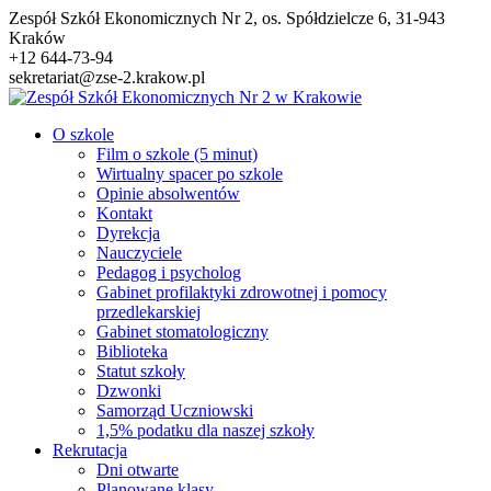
Przejdź
Zespół Szkół Ekonomicznych Nr 2, os. Spółdzielcze 6, 31-943
do
Kraków
treści
+12 644-73-94
sekretariat@zse-2.krakow.pl
O szkole
Film o szkole (5 minut)
Wirtualny spacer po szkole
Opinie absolwentów
Kontakt
Dyrekcja
Nauczyciele
Pedagog i psycholog
Gabinet profilaktyki zdrowotnej i pomocy
przedlekarskiej
Gabinet stomatologiczny
Biblioteka
Statut szkoły
Dzwonki
Samorząd Uczniowski
1,5% podatku dla naszej szkoły
Rekrutacja
Dni otwarte
Planowane klasy