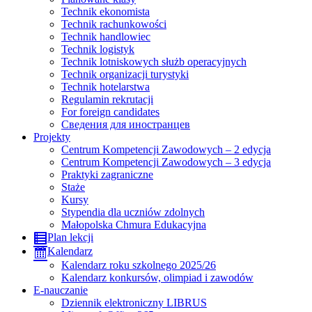
Technik ekonomista
Technik rachunkowości
Technik handlowiec
Technik logistyk
Technik lotniskowych służb operacyjnych
Technik organizacji turystyki
Technik hotelarstwa
Regulamin rekrutacji
For foreign candidates
Сведения для иностранцев
Projekty
Centrum Kompetencji Zawodowych – 2 edycja
Centrum Kompetencji Zawodowych – 3 edycja
Praktyki zagraniczne
Staże
Kursy
Stypendia dla uczniów zdolnych
Małopolska Chmura Edukacyjna
Plan lekcji
Kalendarz
Kalendarz roku szkolnego 2025/26
Kalendarz konkursów, olimpiad i zawodów
E-nauczanie
Dziennik elektroniczny LIBRUS