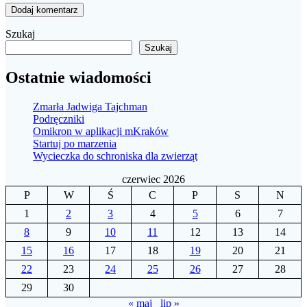
Szukaj
Szukaj
Ostatnie wiadomości
Zmarła Jadwiga Tajchman
Podręczniki
Omikron w aplikacji mKraków
Startuj po marzenia
Wycieczka do schroniska dla zwierząt
czerwiec 2026
P
W
Ś
C
P
S
N
1
2
3
4
5
6
7
8
9
10
11
12
13
14
15
16
17
18
19
20
21
22
23
24
25
26
27
28
29
30
« maj
lip »