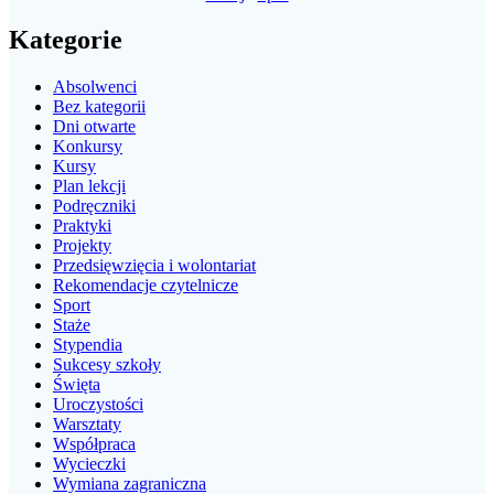
Kategorie
Absolwenci
Bez kategorii
Dni otwarte
Konkursy
Kursy
Plan lekcji
Podręczniki
Praktyki
Projekty
Przedsięwzięcia i wolontariat
Rekomendacje czytelnicze
Sport
Staże
Stypendia
Sukcesy szkoły
Święta
Uroczystości
Warsztaty
Współpraca
Wycieczki
Wymiana zagraniczna