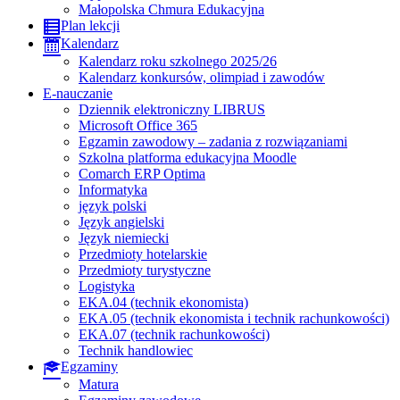
Małopolska Chmura Edukacyjna
Plan lekcji
Kalendarz
Kalendarz roku szkolnego 2025/26
Kalendarz konkursów, olimpiad i zawodów
E-nauczanie
Dziennik elektroniczny LIBRUS
Microsoft Office 365
Egzamin zawodowy – zadania z rozwiązaniami
Szkolna platforma edukacyjna Moodle
Comarch ERP Optima
Informatyka
język polski
Język angielski
Język niemiecki
Przedmioty hotelarskie
Przedmioty turystyczne
Logistyka
EKA.04 (technik ekonomista)
EKA.05 (technik ekonomista i technik rachunkowości)
EKA.07 (technik rachunkowości)
Technik handlowiec
Egzaminy
Matura