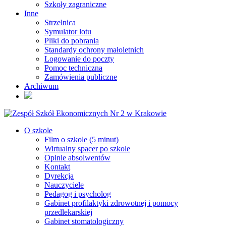
Szkoły zagraniczne
Inne
Strzelnica
Symulator lotu
Pliki do pobrania
Standardy ochrony małoletnich
Logowanie do poczty
Pomoc techniczna
Zamówienia publiczne
Archiwum
O szkole
Film o szkole (5 minut)
Wirtualny spacer po szkole
Opinie absolwentów
Kontakt
Dyrekcja
Nauczyciele
Pedagog i psycholog
Gabinet profilaktyki zdrowotnej i pomocy
przedlekarskiej
Gabinet stomatologiczny