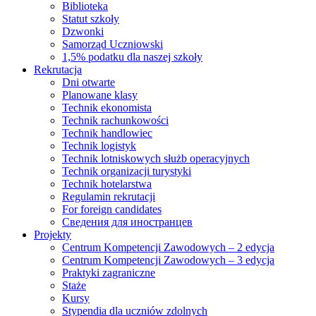
Biblioteka
Statut szkoły
Dzwonki
Samorząd Uczniowski
1,5% podatku dla naszej szkoły
Rekrutacja
Dni otwarte
Planowane klasy
Technik ekonomista
Technik rachunkowości
Technik handlowiec
Technik logistyk
Technik lotniskowych służb operacyjnych
Technik organizacji turystyki
Technik hotelarstwa
Regulamin rekrutacji
For foreign candidates
Сведения для иностранцев
Projekty
Centrum Kompetencji Zawodowych – 2 edycja
Centrum Kompetencji Zawodowych – 3 edycja
Praktyki zagraniczne
Staże
Kursy
Stypendia dla uczniów zdolnych