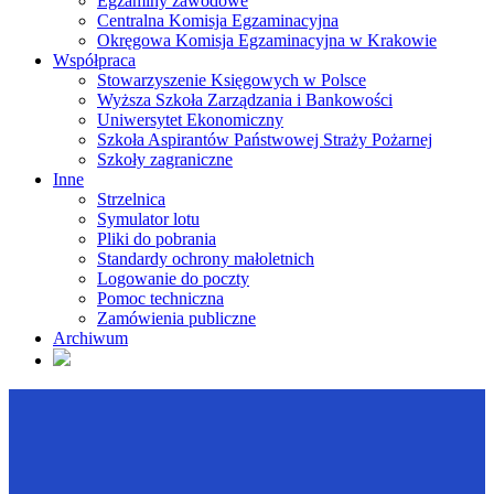
Egzaminy zawodowe
Centralna Komisja Egzaminacyjna
Okręgowa Komisja Egzaminacyjna w Krakowie
Współpraca
Stowarzyszenie Księgowych w Polsce
Wyższa Szkoła Zarządzania i Bankowości
Uniwersytet Ekonomiczny
Szkoła Aspirantów Państwowej Straży Pożarnej
Szkoły zagraniczne
Inne
Strzelnica
Symulator lotu
Pliki do pobrania
Standardy ochrony małoletnich
Logowanie do poczty
Pomoc techniczna
Zamówienia publiczne
Archiwum