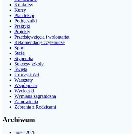
Konkursy
Kursy
Plan lekcji
Podręczniki
Praktyki
Projekty
Przedsięwzięcia i wolontariat
Rekomendacje czytelnicze
Sport
Staże
Stypendia
Sukcesy szkoły
Święta
Uroczystości
Warsztaty
Współpraca
Wycieczki
Wymiana zagraniczna
Zamówienia
Zebrania z Rodzicami
Archiwum
lipiec 2026