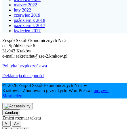
marzec 2022
luty 2022
czerwiec 2019
październik 2018
październik 2017
kwiecień 2017
Zespół Szkół Ekonomicznych Nr 2
os. Spółdzielcze 6
31-943 Kraków
e-mail:
sekretariat@zse-2.krakow.pl
Polityka bezpieczeństwa
Deklaracja dostępności
© 2026 Zespół Szkół Ekonomicznych Nr 2 w
Krakowie. Zbudowano przy użyciu WordPressa i
motywu
Mesmerize
Zamknij
Zmień rozmiar tekstu
A-
A+