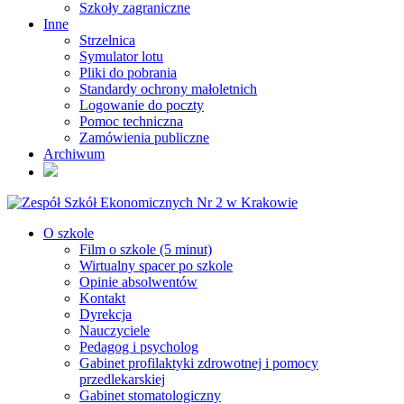
Szkoły zagraniczne
Inne
Strzelnica
Symulator lotu
Pliki do pobrania
Standardy ochrony małoletnich
Logowanie do poczty
Pomoc techniczna
Zamówienia publiczne
Archiwum
O szkole
Film o szkole (5 minut)
Wirtualny spacer po szkole
Opinie absolwentów
Kontakt
Dyrekcja
Nauczyciele
Pedagog i psycholog
Gabinet profilaktyki zdrowotnej i pomocy
przedlekarskiej
Gabinet stomatologiczny