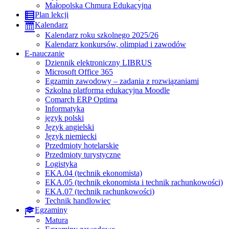
Małopolska Chmura Edukacyjna
Plan lekcji
Kalendarz
Kalendarz roku szkolnego 2025/26
Kalendarz konkursów, olimpiad i zawodów
E-nauczanie
Dziennik elektroniczny LIBRUS
Microsoft Office 365
Egzamin zawodowy – zadania z rozwiązaniami
Szkolna platforma edukacyjna Moodle
Comarch ERP Optima
Informatyka
język polski
Język angielski
Język niemiecki
Przedmioty hotelarskie
Przedmioty turystyczne
Logistyka
EKA.04 (technik ekonomista)
EKA.05 (technik ekonomista i technik rachunkowości)
EKA.07 (technik rachunkowości)
Technik handlowiec
Egzaminy
Matura