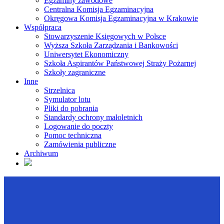
Egzaminy zawodowe
Centralna Komisja Egzaminacyjna
Okręgowa Komisja Egzaminacyjna w Krakowie
Współpraca
Stowarzyszenie Księgowych w Polsce
Wyższa Szkoła Zarządzania i Bankowości
Uniwersytet Ekonomiczny
Szkoła Aspirantów Państwowej Straży Pożarnej
Szkoły zagraniczne
Inne
Strzelnica
Symulator lotu
Pliki do pobrania
Standardy ochrony małoletnich
Logowanie do poczty
Pomoc techniczna
Zamówienia publiczne
Archiwum