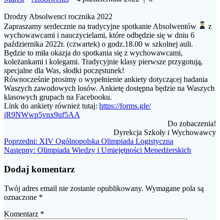
Drodzy Absolwenci rocznika 2022
Zapraszamy serdecznie na tradycyjne spotkanie Absolwentów
z
wychowawcami i nauczycielami, które odbędzie się w dniu 6
października 2022r. (czwartek) o godz.18.00 w szkolnej auli.
Będzie to miła okazja do spotkania się z wychowawcami,
koleżankami i kolegami. Tradycyjnie klasy pierwsze przygotują,
specjalne dla Was, słodki poczęstunek!
Równocześnie prosimy o wypełnienie ankiety dotyczącej badania
Waszych zawodowych losów. Ankietę dostępna będzie na Waszych
klasowych grupach na Facebooku.
Link do ankiety również tutaj:
https://forms.gle/
jR9NWwp5vnx9uf5AA
Do zobaczenia!
Dyrekcja Szkoły i Wychowawcy
Nawigacja
Poprzedni
Poprzedni:
XIV Ogólnopolska Olimpiada Logistyczna
Następny
wpis:
Następny:
Olimpiada Wiedzy i Umiejętności Menedżerskich
wpisu
wpis:
Dodaj komentarz
Twój adres email nie zostanie opublikowany.
Wymagane pola są
oznaczone
*
Komentarz
*