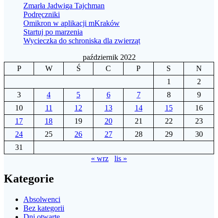
Zmarła Jadwiga Tajchman
Podręczniki
Omikron w aplikacji mKraków
Startuj po marzenia
Wycieczka do schroniska dla zwierząt
październik 2022
P
W
Ś
C
P
S
N
1
2
3
4
5
6
7
8
9
10
11
12
13
14
15
16
17
18
19
20
21
22
23
24
25
26
27
28
29
30
31
« wrz
lis »
Kategorie
Absolwenci
Bez kategorii
Dni otwarte