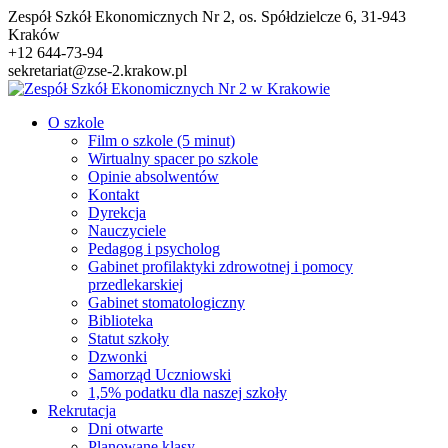
Przejdź
Zespół Szkół Ekonomicznych Nr 2, os. Spółdzielcze 6, 31-943
do
Kraków
treści
+12 644-73-94
sekretariat@zse-2.krakow.pl
O szkole
Film o szkole (5 minut)
Wirtualny spacer po szkole
Opinie absolwentów
Kontakt
Dyrekcja
Nauczyciele
Pedagog i psycholog
Gabinet profilaktyki zdrowotnej i pomocy
przedlekarskiej
Gabinet stomatologiczny
Biblioteka
Statut szkoły
Dzwonki
Samorząd Uczniowski
1,5% podatku dla naszej szkoły
Rekrutacja
Dni otwarte
Planowane klasy