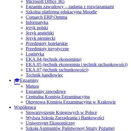
Microsoft Office 365
Egzamin zawodowy – zadania z rozwiązaniami
Szkolna platforma edukacyjna Moodle
Comarch ERP Optima
Informatyka
język polski
Język angielski
Język niemiecki
Przedmioty hotelarskie
Przedmioty turystyczne
Logistyka
EKA.04 (technik ekonomista)
EKA.05 (technik ekonomista i technik rachunkowości)
EKA.07 (technik rachunkowości)
Technik handlowiec
Egzaminy
Matura
Egzaminy zawodowe
Centralna Komisja Egzaminacyjna
Okręgowa Komisja Egzaminacyjna w Krakowie
Współpraca
Stowarzyszenie Księgowych w Polsce
Wyższa Szkoła Zarządzania i Bankowości
Uniwersytet Ekonomiczny
Szkoła Aspirantów Państwowej Straży Pożarnej