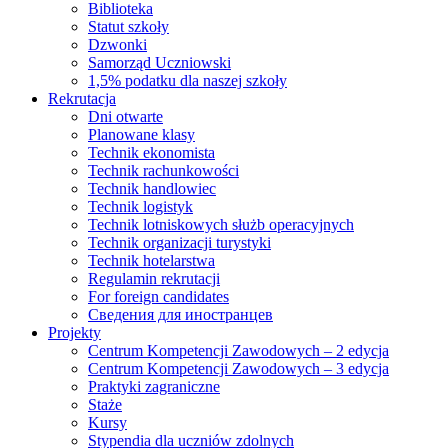
Biblioteka
Statut szkoły
Dzwonki
Samorząd Uczniowski
1,5% podatku dla naszej szkoły
Rekrutacja
Dni otwarte
Planowane klasy
Technik ekonomista
Technik rachunkowości
Technik handlowiec
Technik logistyk
Technik lotniskowych służb operacyjnych
Technik organizacji turystyki
Technik hotelarstwa
Regulamin rekrutacji
For foreign candidates
Сведения для иностранцев
Projekty
Centrum Kompetencji Zawodowych – 2 edycja
Centrum Kompetencji Zawodowych – 3 edycja
Praktyki zagraniczne
Staże
Kursy
Stypendia dla uczniów zdolnych