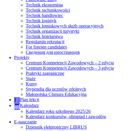
Technik ekonomista
Technik rachunkowości
Technik handlowiec
Technik logistyk
Technik lotniskowych służb operacyjnych
Technik organizacji turystyki
Technik hotelarstwa
Regulamin rekrutacji
For foreign candidates
Сведения для иностранцев
Projekty
Centrum Kompetencji Zawodowych – 2 edycja
Centrum Kompetencji Zawodowych – 3 edycja
Praktyki zagraniczne
Staże
Kursy
Stypendia dla uczniów zdolnych
Małopolska Chmura Edukacyjna
Plan lekcji
Kalendarz
Kalendarz roku szkolnego 2025/26
Kalendarz konkursów, olimpiad i zawodów
E-nauczanie
Dziennik elektroniczny LIBRUS