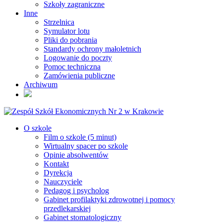
Szkoły zagraniczne
Inne
Strzelnica
Symulator lotu
Pliki do pobrania
Standardy ochrony małoletnich
Logowanie do poczty
Pomoc techniczna
Zamówienia publiczne
Archiwum
O szkole
Film o szkole (5 minut)
Wirtualny spacer po szkole
Opinie absolwentów
Kontakt
Dyrekcja
Nauczyciele
Pedagog i psycholog
Gabinet profilaktyki zdrowotnej i pomocy
przedlekarskiej
Gabinet stomatologiczny