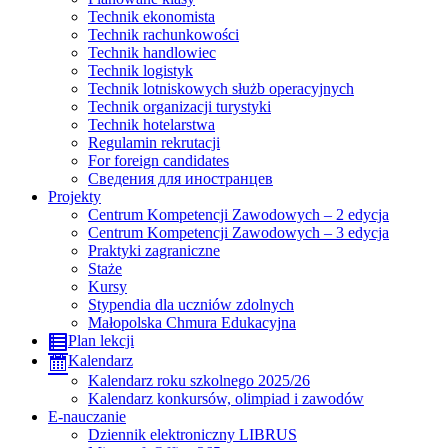
Technik ekonomista
Technik rachunkowości
Technik handlowiec
Technik logistyk
Technik lotniskowych służb operacyjnych
Technik organizacji turystyki
Technik hotelarstwa
Regulamin rekrutacji
For foreign candidates
Сведения для иностранцев
Projekty
Centrum Kompetencji Zawodowych – 2 edycja
Centrum Kompetencji Zawodowych – 3 edycja
Praktyki zagraniczne
Staże
Kursy
Stypendia dla uczniów zdolnych
Małopolska Chmura Edukacyjna
Plan lekcji
Kalendarz
Kalendarz roku szkolnego 2025/26
Kalendarz konkursów, olimpiad i zawodów
E-nauczanie
Dziennik elektroniczny LIBRUS