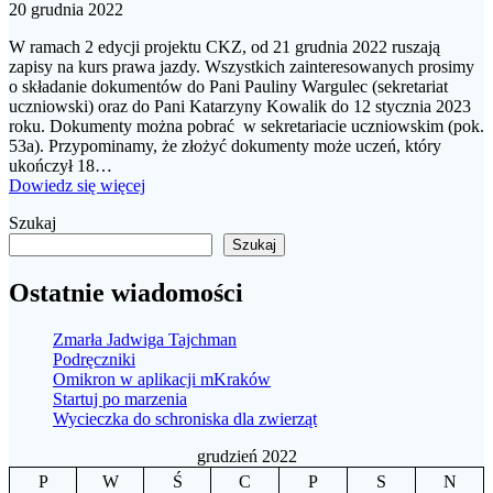
20 grudnia 2022
W ramach 2 edycji projektu CKZ, od 21 grudnia 2022 ruszają
zapisy na kurs prawa jazdy. Wszystkich zainteresowanych prosimy
o składanie dokumentów do Pani Pauliny Wargulec (sekretariat
uczniowski) oraz do Pani Katarzyny Kowalik do 12 stycznia 2023
roku. Dokumenty można pobrać w sekretariacie uczniowskim (pok.
53a). Przypominamy, że złożyć dokumenty może uczeń, który
ukończył 18…
Dowiedz się więcej
Szukaj
Szukaj
Ostatnie wiadomości
Zmarła Jadwiga Tajchman
Podręczniki
Omikron w aplikacji mKraków
Startuj po marzenia
Wycieczka do schroniska dla zwierząt
grudzień 2022
P
W
Ś
C
P
S
N