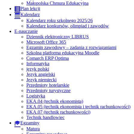
Małopolska Chmura Edukacyjna
Plan lekcji
Kalendarz
Kalendarz roku szkolnego 2025/26
Kalendarz konkursów, olimpiad i zawodów
E-nauczanie
Dziennik elektroniczny LIBRUS
Microsoft Office 365
Egzamin zawodowy – zadania z rozwiązaniami
Szkolna platforma edukacyjna Moodle
Comarch ERP Optima
Informatyka
język polski
Język angielski
Język niemiecki
Przedmioty hotelarskie
Przedmioty turystyczne
Logistyka
EKA.04 (technik ekonomista)
EKA.05 (technik ekonomista i technik rachunkowości)
EKA.07 (technik rachunkowości)
Technik handlowiec
Egzaminy
Matura