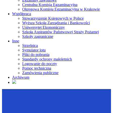
Egzaminy zawodowe
Centralna Komisja Egzaminacyjna
Okręgowa Komisja Egzaminacyjna w Krakowie
Współpraca
Stowarzyszenie Księgowych w Polsce
Wyższa Szkoła Zarządzania i Bankowości
Uniwersytet Ekonomiczny
Szkoła Aspirantów Państwowej Straży Pożarnej
Szkoły zagraniczne
Inne
Strzelnica
Symulator lotu
Pliki do pobrania
Standardy ochrony małoletnich
Logowanie do poczty
Pomoc techniczna
Zamówienia publiczne
Archiwum