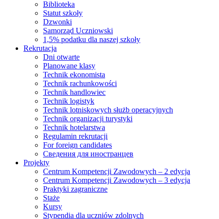
Biblioteka
Statut szkoły
Dzwonki
Samorząd Uczniowski
1,5% podatku dla naszej szkoły
Rekrutacja
Dni otwarte
Planowane klasy
Technik ekonomista
Technik rachunkowości
Technik handlowiec
Technik logistyk
Technik lotniskowych służb operacyjnych
Technik organizacji turystyki
Technik hotelarstwa
Regulamin rekrutacji
For foreign candidates
Сведения для иностранцев
Projekty
Centrum Kompetencji Zawodowych – 2 edycja
Centrum Kompetencji Zawodowych – 3 edycja
Praktyki zagraniczne
Staże
Kursy
Stypendia dla uczniów zdolnych