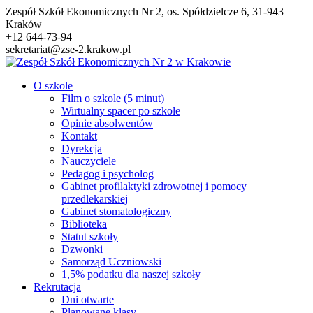
Przejdź
Zespół Szkół Ekonomicznych Nr 2, os. Spółdzielcze 6, 31-943
do
Kraków
treści
+12 644-73-94
sekretariat@zse-2.krakow.pl
O szkole
Film o szkole (5 minut)
Wirtualny spacer po szkole
Opinie absolwentów
Kontakt
Dyrekcja
Nauczyciele
Pedagog i psycholog
Gabinet profilaktyki zdrowotnej i pomocy
przedlekarskiej
Gabinet stomatologiczny
Biblioteka
Statut szkoły
Dzwonki
Samorząd Uczniowski
1,5% podatku dla naszej szkoły
Rekrutacja
Dni otwarte
Planowane klasy