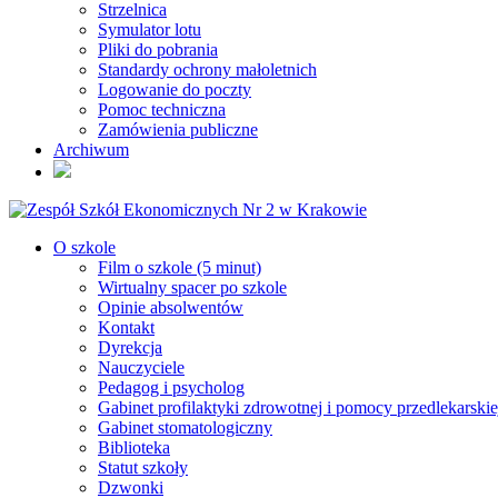
Strzelnica
Symulator lotu
Pliki do pobrania
Standardy ochrony małoletnich
Logowanie do poczty
Pomoc techniczna
Zamówienia publiczne
Archiwum
O szkole
Film o szkole (5 minut)
Wirtualny spacer po szkole
Opinie absolwentów
Kontakt
Dyrekcja
Nauczyciele
Pedagog i psycholog
Gabinet profilaktyki zdrowotnej i pomocy przedlekarskie
Gabinet stomatologiczny
Biblioteka
Statut szkoły
Dzwonki