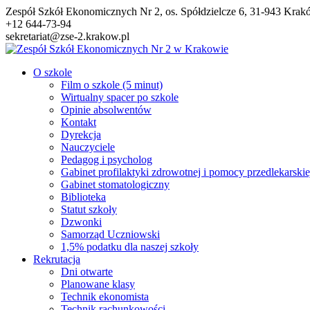
Przejdź
Zespół Szkół Ekonomicznych Nr 2, os. Spółdzielcze 6, 31-943 Kra
do
+12 644-73-94
treści
sekretariat@zse-2.krakow.pl
O szkole
Film o szkole (5 minut)
Wirtualny spacer po szkole
Opinie absolwentów
Kontakt
Dyrekcja
Nauczyciele
Pedagog i psycholog
Gabinet profilaktyki zdrowotnej i pomocy przedlekarskie
Gabinet stomatologiczny
Biblioteka
Statut szkoły
Dzwonki
Samorząd Uczniowski
1,5% podatku dla naszej szkoły
Rekrutacja
Dni otwarte
Planowane klasy
Technik ekonomista
Technik rachunkowości