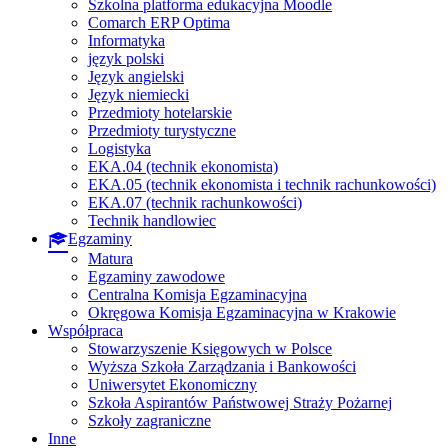
Szkolna platforma edukacyjna Moodle
Comarch ERP Optima
Informatyka
język polski
Język angielski
Język niemiecki
Przedmioty hotelarskie
Przedmioty turystyczne
Logistyka
EKA.04 (technik ekonomista)
EKA.05 (technik ekonomista i technik rachunkowości)
EKA.07 (technik rachunkowości)
Technik handlowiec
Egzaminy
Matura
Egzaminy zawodowe
Centralna Komisja Egzaminacyjna
Okręgowa Komisja Egzaminacyjna w Krakowie
Współpraca
Stowarzyszenie Księgowych w Polsce
Wyższa Szkoła Zarządzania i Bankowości
Uniwersytet Ekonomiczny
Szkoła Aspirantów Państwowej Straży Pożarnej
Szkoły zagraniczne
Inne