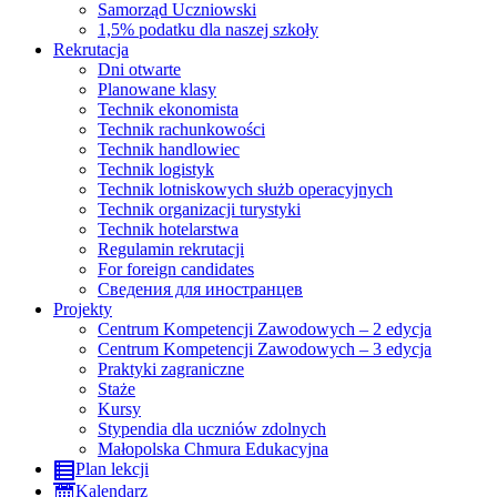
Samorząd Uczniowski
1,5% podatku dla naszej szkoły
Rekrutacja
Dni otwarte
Planowane klasy
Technik ekonomista
Technik rachunkowości
Technik handlowiec
Technik logistyk
Technik lotniskowych służb operacyjnych
Technik organizacji turystyki
Technik hotelarstwa
Regulamin rekrutacji
For foreign candidates
Сведения для иностранцев
Projekty
Centrum Kompetencji Zawodowych – 2 edycja
Centrum Kompetencji Zawodowych – 3 edycja
Praktyki zagraniczne
Staże
Kursy
Stypendia dla uczniów zdolnych
Małopolska Chmura Edukacyjna
Plan lekcji
Kalendarz