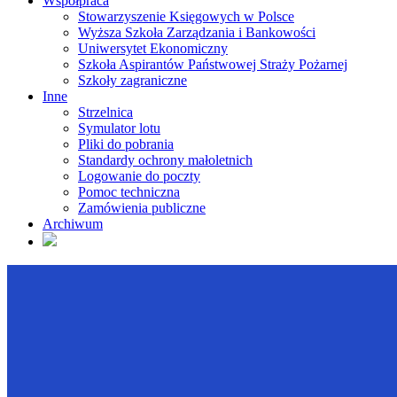
Współpraca
Stowarzyszenie Księgowych w Polsce
Wyższa Szkoła Zarządzania i Bankowości
Uniwersytet Ekonomiczny
Szkoła Aspirantów Państwowej Straży Pożarnej
Szkoły zagraniczne
Inne
Strzelnica
Symulator lotu
Pliki do pobrania
Standardy ochrony małoletnich
Logowanie do poczty
Pomoc techniczna
Zamówienia publiczne
Archiwum