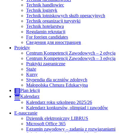
Technik handlowiec
Technik logistyk
Technik lotniskowych służb operacyjnych
Technik organizacji turystyki
Technik hotelarstwa
Regulamin rekrutacji
For foreign candidates
Сведения для иностранцев
Projekty
Centrum Kompetencji Zawodowych – 2 edycja
Centrum Kompetencji Zawodowych – 3 edycja
Praktyki zagraniczne
Staże
Kursy
Stypendia dla uczniów zdolnych
Małopolska Chmura Edukacyjna
Plan lekcji
Kalendarz
Kalendarz roku szkolnego 2025/26
Kalendarz konkursów, olimpiad i zawodów
E-nauczanie
Dziennik elektroniczny LIBRUS
Microsoft Office 365
Egzamin zawodowy – zadania z rozwiązaniami