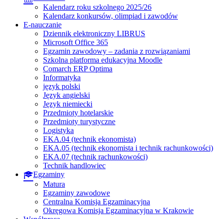
Kalendarz roku szkolnego 2025/26
Kalendarz konkursów, olimpiad i zawodów
E-nauczanie
Dziennik elektroniczny LIBRUS
Microsoft Office 365
Egzamin zawodowy – zadania z rozwiązaniami
Szkolna platforma edukacyjna Moodle
Comarch ERP Optima
Informatyka
język polski
Język angielski
Język niemiecki
Przedmioty hotelarskie
Przedmioty turystyczne
Logistyka
EKA.04 (technik ekonomista)
EKA.05 (technik ekonomista i technik rachunkowości)
EKA.07 (technik rachunkowości)
Technik handlowiec
Egzaminy
Matura
Egzaminy zawodowe
Centralna Komisja Egzaminacyjna
Okręgowa Komisja Egzaminacyjna w Krakowie