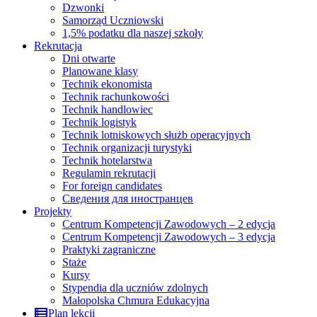
Dzwonki
Samorząd Uczniowski
1,5% podatku dla naszej szkoły
Rekrutacja
Dni otwarte
Planowane klasy
Technik ekonomista
Technik rachunkowości
Technik handlowiec
Technik logistyk
Technik lotniskowych służb operacyjnych
Technik organizacji turystyki
Technik hotelarstwa
Regulamin rekrutacji
For foreign candidates
Сведения для иностранцев
Projekty
Centrum Kompetencji Zawodowych – 2 edycja
Centrum Kompetencji Zawodowych – 3 edycja
Praktyki zagraniczne
Staże
Kursy
Stypendia dla uczniów zdolnych
Małopolska Chmura Edukacyjna
Plan lekcji