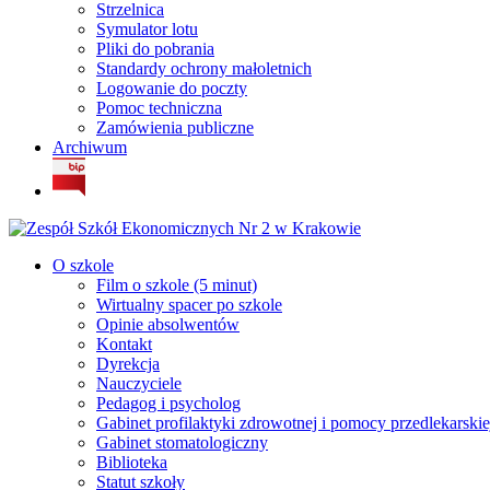
Strzelnica
Symulator lotu
Pliki do pobrania
Standardy ochrony małoletnich
Logowanie do poczty
Pomoc techniczna
Zamówienia publiczne
Archiwum
O szkole
Film o szkole (5 minut)
Wirtualny spacer po szkole
Opinie absolwentów
Kontakt
Dyrekcja
Nauczyciele
Pedagog i psycholog
Gabinet profilaktyki zdrowotnej i pomocy przedlekarskie
Gabinet stomatologiczny
Biblioteka
Statut szkoły