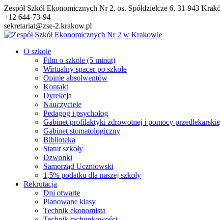
Przejdź
Zespół Szkół Ekonomicznych Nr 2, os. Spółdzielcze 6, 31-943 Kra
do
+12 644-73-94
treści
sekretariat@zse-2.krakow.pl
O szkole
Film o szkole (5 minut)
Wirtualny spacer po szkole
Opinie absolwentów
Kontakt
Dyrekcja
Nauczyciele
Pedagog i psycholog
Gabinet profilaktyki zdrowotnej i pomocy przedlekarskie
Gabinet stomatologiczny
Biblioteka
Statut szkoły
Dzwonki
Samorząd Uczniowski
1,5% podatku dla naszej szkoły
Rekrutacja
Dni otwarte
Planowane klasy
Technik ekonomista
Technik rachunkowości