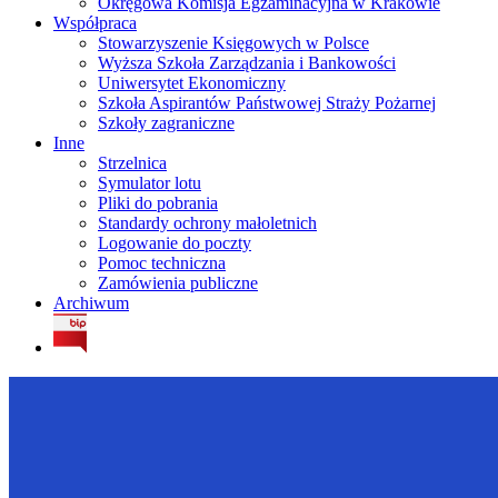
Okręgowa Komisja Egzaminacyjna w Krakowie
Współpraca
Stowarzyszenie Księgowych w Polsce
Wyższa Szkoła Zarządzania i Bankowości
Uniwersytet Ekonomiczny
Szkoła Aspirantów Państwowej Straży Pożarnej
Szkoły zagraniczne
Inne
Strzelnica
Symulator lotu
Pliki do pobrania
Standardy ochrony małoletnich
Logowanie do poczty
Pomoc techniczna
Zamówienia publiczne
Archiwum