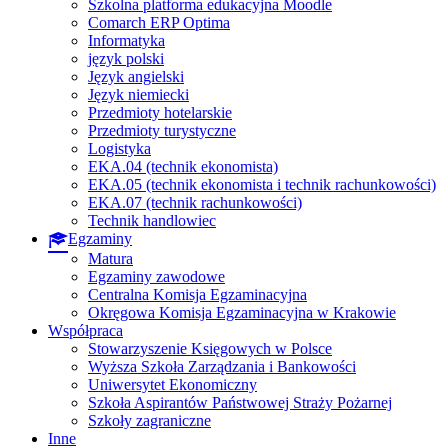
Szkolna platforma edukacyjna Moodle
Comarch ERP Optima
Informatyka
język polski
Język angielski
Język niemiecki
Przedmioty hotelarskie
Przedmioty turystyczne
Logistyka
EKA.04 (technik ekonomista)
EKA.05 (technik ekonomista i technik rachunkowości)
EKA.07 (technik rachunkowości)
Technik handlowiec
Egzaminy
Matura
Egzaminy zawodowe
Centralna Komisja Egzaminacyjna
Okręgowa Komisja Egzaminacyjna w Krakowie
Współpraca
Stowarzyszenie Księgowych w Polsce
Wyższa Szkoła Zarządzania i Bankowości
Uniwersytet Ekonomiczny
Szkoła Aspirantów Państwowej Straży Pożarnej
Szkoły zagraniczne
Inne