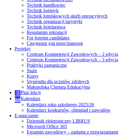
Technik handlowiec
Technik logistyk
Technik lotniskowych służb operacyjnych
Technik organizacji turystyki
Technik hotelarstwa
Regulamin rekrutacji
For foreign candidates
Сведения для иностранцев
Projekty
Centrum Kompetencji Zawodowych – 2 edycja
Centrum Kompetencji Zawodowych – 3 edycja
Praktyki zagraniczne
Staże
Kursy
Stypendia dla uczniów zdolnych
Małopolska Chmura Edukacyjna
Plan lekcji
Kalendarz
Kalendarz roku szkolnego 2025/26
Kalendarz konkursów, olimpiad i zawodów
E-nauczanie
Dziennik elektroniczny LIBRUS
Microsoft Office 365
Egzamin zawodowy – zadania z rozwiązaniami