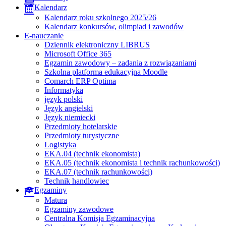
Kalendarz
Kalendarz roku szkolnego 2025/26
Kalendarz konkursów, olimpiad i zawodów
E-nauczanie
Dziennik elektroniczny LIBRUS
Microsoft Office 365
Egzamin zawodowy – zadania z rozwiązaniami
Szkolna platforma edukacyjna Moodle
Comarch ERP Optima
Informatyka
język polski
Język angielski
Język niemiecki
Przedmioty hotelarskie
Przedmioty turystyczne
Logistyka
EKA.04 (technik ekonomista)
EKA.05 (technik ekonomista i technik rachunkowości)
EKA.07 (technik rachunkowości)
Technik handlowiec
Egzaminy
Matura
Egzaminy zawodowe
Centralna Komisja Egzaminacyjna