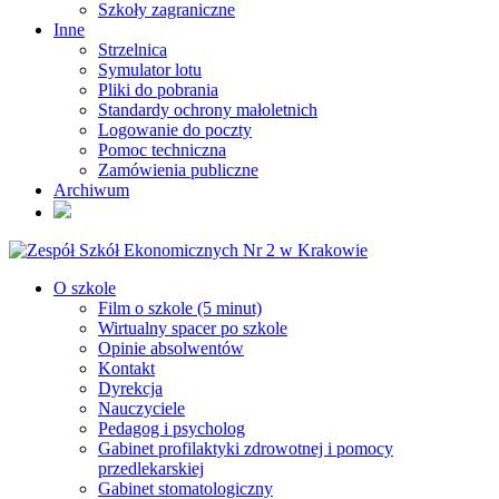
Szkoły zagraniczne
Inne
Strzelnica
Symulator lotu
Pliki do pobrania
Standardy ochrony małoletnich
Logowanie do poczty
Pomoc techniczna
Zamówienia publiczne
Archiwum
O szkole
Film o szkole (5 minut)
Wirtualny spacer po szkole
Opinie absolwentów
Kontakt
Dyrekcja
Nauczyciele
Pedagog i psycholog
Gabinet profilaktyki zdrowotnej i pomocy
przedlekarskiej
Gabinet stomatologiczny