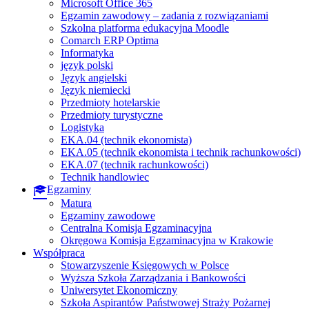
Microsoft Office 365
Egzamin zawodowy – zadania z rozwiązaniami
Szkolna platforma edukacyjna Moodle
Comarch ERP Optima
Informatyka
język polski
Język angielski
Język niemiecki
Przedmioty hotelarskie
Przedmioty turystyczne
Logistyka
EKA.04 (technik ekonomista)
EKA.05 (technik ekonomista i technik rachunkowości)
EKA.07 (technik rachunkowości)
Technik handlowiec
Egzaminy
Matura
Egzaminy zawodowe
Centralna Komisja Egzaminacyjna
Okręgowa Komisja Egzaminacyjna w Krakowie
Współpraca
Stowarzyszenie Księgowych w Polsce
Wyższa Szkoła Zarządzania i Bankowości
Uniwersytet Ekonomiczny
Szkoła Aspirantów Państwowej Straży Pożarnej