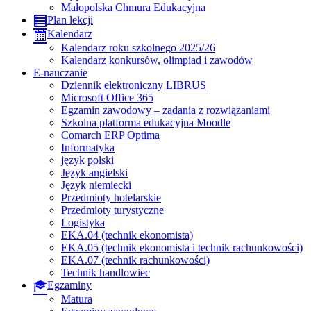
Małopolska Chmura Edukacyjna
Plan lekcji
Kalendarz
Kalendarz roku szkolnego 2025/26
Kalendarz konkursów, olimpiad i zawodów
E-nauczanie
Dziennik elektroniczny LIBRUS
Microsoft Office 365
Egzamin zawodowy – zadania z rozwiązaniami
Szkolna platforma edukacyjna Moodle
Comarch ERP Optima
Informatyka
język polski
Język angielski
Język niemiecki
Przedmioty hotelarskie
Przedmioty turystyczne
Logistyka
EKA.04 (technik ekonomista)
EKA.05 (technik ekonomista i technik rachunkowości)
EKA.07 (technik rachunkowości)
Technik handlowiec
Egzaminy
Matura