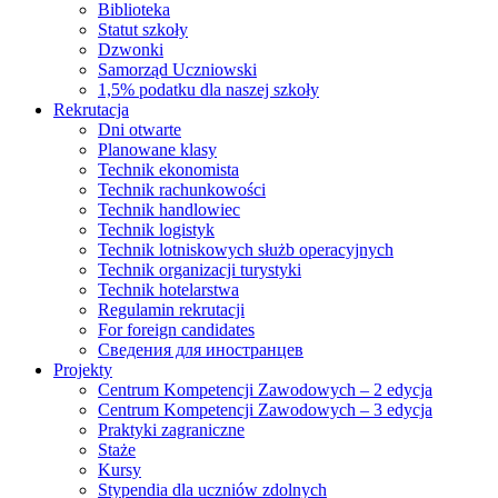
Biblioteka
Statut szkoły
Dzwonki
Samorząd Uczniowski
1,5% podatku dla naszej szkoły
Rekrutacja
Dni otwarte
Planowane klasy
Technik ekonomista
Technik rachunkowości
Technik handlowiec
Technik logistyk
Technik lotniskowych służb operacyjnych
Technik organizacji turystyki
Technik hotelarstwa
Regulamin rekrutacji
For foreign candidates
Сведения для иностранцев
Projekty
Centrum Kompetencji Zawodowych – 2 edycja
Centrum Kompetencji Zawodowych – 3 edycja
Praktyki zagraniczne
Staże
Kursy
Stypendia dla uczniów zdolnych