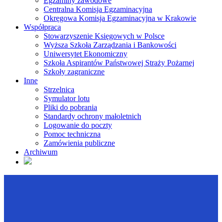
Egzaminy zawodowe
Centralna Komisja Egzaminacyjna
Okręgowa Komisja Egzaminacyjna w Krakowie
Współpraca
Stowarzyszenie Księgowych w Polsce
Wyższa Szkoła Zarządzania i Bankowości
Uniwersytet Ekonomiczny
Szkoła Aspirantów Państwowej Straży Pożarnej
Szkoły zagraniczne
Inne
Strzelnica
Symulator lotu
Pliki do pobrania
Standardy ochrony małoletnich
Logowanie do poczty
Pomoc techniczna
Zamówienia publiczne
Archiwum