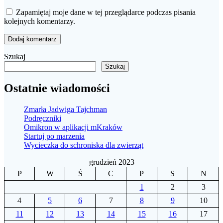
Zapamiętaj moje dane w tej przeglądarce podczas pisania
kolejnych komentarzy.
Szukaj
Szukaj
Ostatnie wiadomości
Zmarła Jadwiga Tajchman
Podręczniki
Omikron w aplikacji mKraków
Startuj po marzenia
Wycieczka do schroniska dla zwierząt
grudzień 2023
P
W
Ś
C
P
S
N
1
2
3
4
5
6
7
8
9
10
11
12
13
14
15
16
17