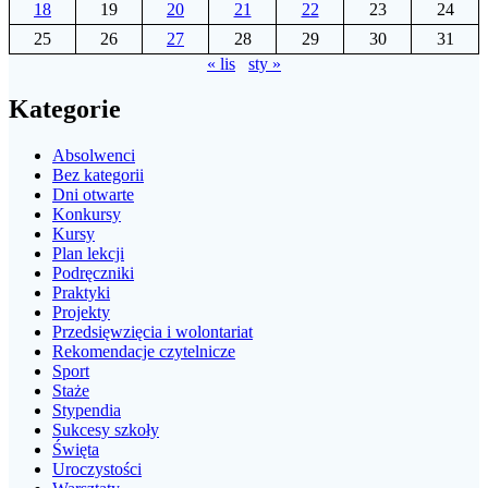
18
19
20
21
22
23
24
25
26
27
28
29
30
31
« lis
sty »
Kategorie
Absolwenci
Bez kategorii
Dni otwarte
Konkursy
Kursy
Plan lekcji
Podręczniki
Praktyki
Projekty
Przedsięwzięcia i wolontariat
Rekomendacje czytelnicze
Sport
Staże
Stypendia
Sukcesy szkoły
Święta
Uroczystości