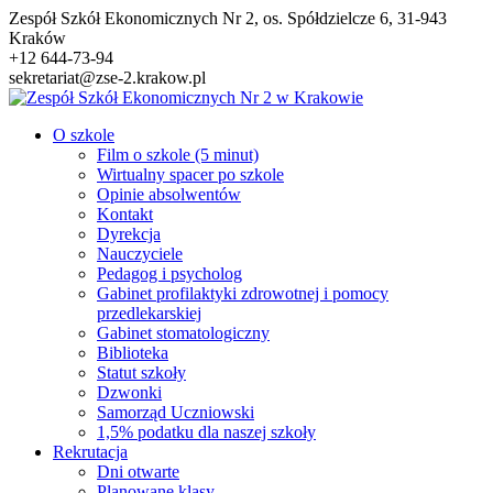
Przejdź
Zespół Szkół Ekonomicznych Nr 2, os. Spółdzielcze 6, 31-943
do
Kraków
treści
+12 644-73-94
sekretariat@zse-2.krakow.pl
O szkole
Film o szkole (5 minut)
Wirtualny spacer po szkole
Opinie absolwentów
Kontakt
Dyrekcja
Nauczyciele
Pedagog i psycholog
Gabinet profilaktyki zdrowotnej i pomocy
przedlekarskiej
Gabinet stomatologiczny
Biblioteka
Statut szkoły
Dzwonki
Samorząd Uczniowski
1,5% podatku dla naszej szkoły
Rekrutacja
Dni otwarte
Planowane klasy