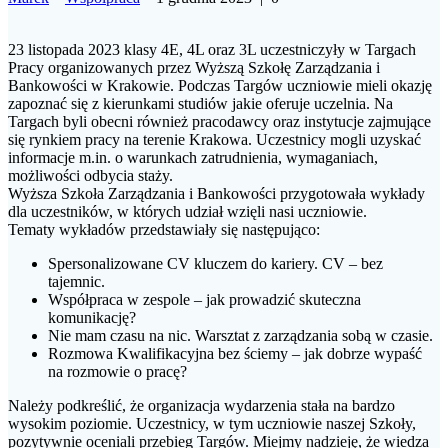
23 listopada 2023 klasy 4E, 4L oraz 3L uczestniczyły w Targach
Pracy organizowanych przez Wyższą Szkołę Zarządzania i
Bankowości w Krakowie. Podczas Targów uczniowie mieli okazję
zapoznać się z kierunkami studiów jakie oferuje uczelnia. Na
Targach byli obecni również pracodawcy oraz instytucje zajmujące
się rynkiem pracy na terenie Krakowa. Uczestnicy mogli uzyskać
informacje m.in. o warunkach zatrudnienia, wymaganiach,
możliwości odbycia staży.
Wyższa Szkoła Zarządzania i Bankowości przygotowała wykłady
dla uczestników, w których udział wzięli nasi uczniowie.
Tematy wykładów przedstawiały się następująco:
Spersonalizowane CV kluczem do kariery. CV – bez
tajemnic.
Współpraca w zespole – jak prowadzić skuteczna
komunikację?
Nie mam czasu na nic. Warsztat z zarządzania sobą w czasie.
Rozmowa Kwalifikacyjna bez ściemy – jak dobrze wypaść
na rozmowie o pracę?
Należy podkreślić, że organizacja wydarzenia stała na bardzo
wysokim poziomie. Uczestnicy, w tym uczniowie naszej Szkoły,
pozytywnie oceniali przebieg Targów. Miejmy nadzieję, że wiedza