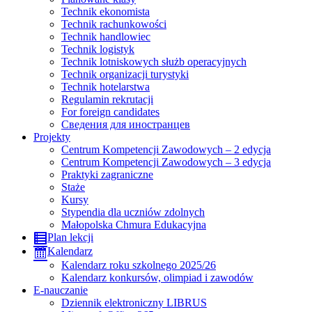
Technik ekonomista
Technik rachunkowości
Technik handlowiec
Technik logistyk
Technik lotniskowych służb operacyjnych
Technik organizacji turystyki
Technik hotelarstwa
Regulamin rekrutacji
For foreign candidates
Сведения для иностранцев
Projekty
Centrum Kompetencji Zawodowych – 2 edycja
Centrum Kompetencji Zawodowych – 3 edycja
Praktyki zagraniczne
Staże
Kursy
Stypendia dla uczniów zdolnych
Małopolska Chmura Edukacyjna
Plan lekcji
Kalendarz
Kalendarz roku szkolnego 2025/26
Kalendarz konkursów, olimpiad i zawodów
E-nauczanie
Dziennik elektroniczny LIBRUS