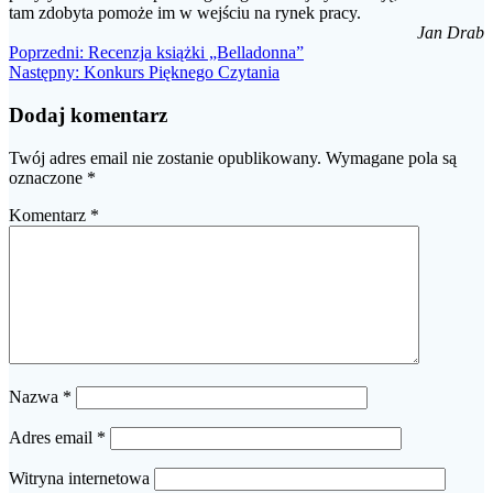
tam zdobyta pomoże im w wejściu na rynek pracy.
Jan Drab
Nawigacja
Poprzedni
Poprzedni:
Recenzja książki „Belladonna”
Następny
wpis:
Następny:
Konkurs Pięknego Czytania
wpisu
wpis:
Dodaj komentarz
Twój adres email nie zostanie opublikowany.
Wymagane pola są
oznaczone
*
Komentarz
*
Nazwa
*
Adres email
*
Witryna internetowa