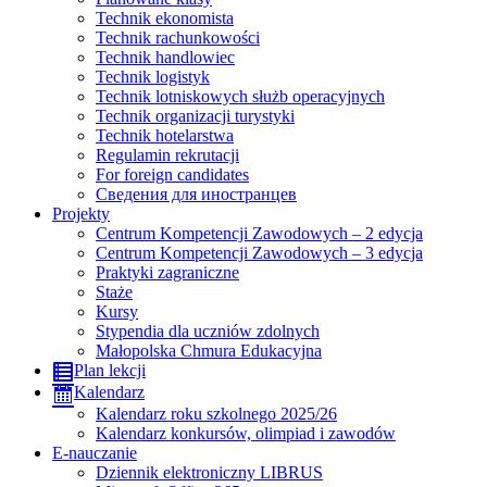
Technik ekonomista
Technik rachunkowości
Technik handlowiec
Technik logistyk
Technik lotniskowych służb operacyjnych
Technik organizacji turystyki
Technik hotelarstwa
Regulamin rekrutacji
For foreign candidates
Сведения для иностранцев
Projekty
Centrum Kompetencji Zawodowych – 2 edycja
Centrum Kompetencji Zawodowych – 3 edycja
Praktyki zagraniczne
Staże
Kursy
Stypendia dla uczniów zdolnych
Małopolska Chmura Edukacyjna
Plan lekcji
Kalendarz
Kalendarz roku szkolnego 2025/26
Kalendarz konkursów, olimpiad i zawodów
E-nauczanie
Dziennik elektroniczny LIBRUS