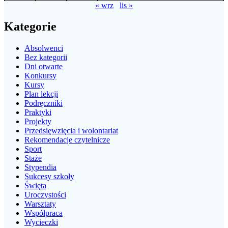
« wrz
lis »
Kategorie
Absolwenci
Bez kategorii
Dni otwarte
Konkursy
Kursy
Plan lekcji
Podręczniki
Praktyki
Projekty
Przedsięwzięcia i wolontariat
Rekomendacje czytelnicze
Sport
Staże
Stypendia
Sukcesy szkoły
Święta
Uroczystości
Warsztaty
Współpraca
Wycieczki