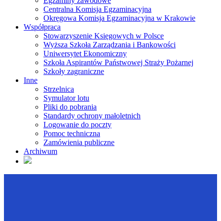
Egzaminy zawodowe
Centralna Komisja Egzaminacyjna
Okręgowa Komisja Egzaminacyjna w Krakowie
Współpraca
Stowarzyszenie Księgowych w Polsce
Wyższa Szkoła Zarządzania i Bankowości
Uniwersytet Ekonomiczny
Szkoła Aspirantów Państwowej Straży Pożarnej
Szkoły zagraniczne
Inne
Strzelnica
Symulator lotu
Pliki do pobrania
Standardy ochrony małoletnich
Logowanie do poczty
Pomoc techniczna
Zamówienia publiczne
Archiwum