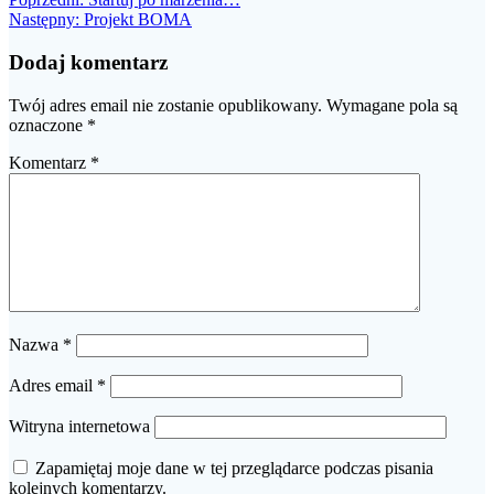
Nawigacja
Następny
wpis:
Następny:
Projekt BOMA
wpisu
wpis:
Dodaj komentarz
Twój adres email nie zostanie opublikowany.
Wymagane pola są
oznaczone
*
Komentarz
*
Nazwa
*
Adres email
*
Witryna internetowa
Zapamiętaj moje dane w tej przeglądarce podczas pisania
kolejnych komentarzy.