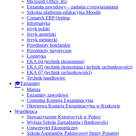
Microsoft Office 365
Egzamin zawodowy – zadania z rozwiązaniami
Szkolna platforma edukacyjna Moodle
Comarch ERP Optima
Informatyka
język polski
Język angielski
Język niemiecki
Przedmioty hotelarskie
Przedmioty turystyczne
Logistyka
EKA.04 (technik ekonomista)
EKA.05 (technik ekonomista i technik rachunkowości)
EKA.07 (technik rachunkowości)
Technik handlowiec
Egzaminy
Matura
Egzaminy zawodowe
Centralna Komisja Egzaminacyjna
Okręgowa Komisja Egzaminacyjna w Krakowie
Współpraca
Stowarzyszenie Księgowych w Polsce
Wyższa Szkoła Zarządzania i Bankowości
Uniwersytet Ekonomiczny
Szkoła Aspirantów Państwowej Straży Pożarnej