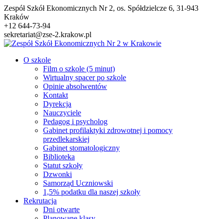
Przejdź
Zespół Szkół Ekonomicznych Nr 2, os. Spółdzielcze 6, 31-943
do
Kraków
treści
+12 644-73-94
sekretariat@zse-2.krakow.pl
O szkole
Film o szkole (5 minut)
Wirtualny spacer po szkole
Opinie absolwentów
Kontakt
Dyrekcja
Nauczyciele
Pedagog i psycholog
Gabinet profilaktyki zdrowotnej i pomocy
przedlekarskiej
Gabinet stomatologiczny
Biblioteka
Statut szkoły
Dzwonki
Samorząd Uczniowski
1,5% podatku dla naszej szkoły
Rekrutacja
Dni otwarte
Planowane klasy