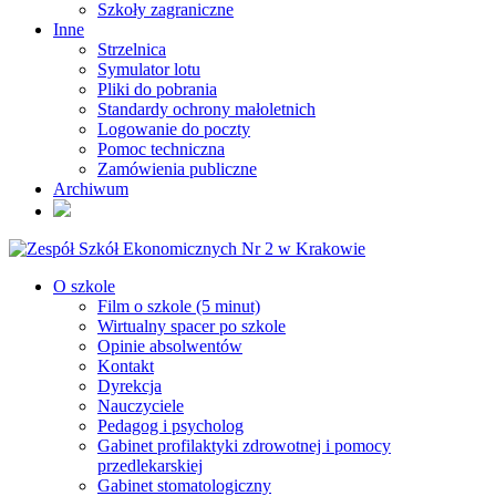
Szkoły zagraniczne
Inne
Strzelnica
Symulator lotu
Pliki do pobrania
Standardy ochrony małoletnich
Logowanie do poczty
Pomoc techniczna
Zamówienia publiczne
Archiwum
O szkole
Film o szkole (5 minut)
Wirtualny spacer po szkole
Opinie absolwentów
Kontakt
Dyrekcja
Nauczyciele
Pedagog i psycholog
Gabinet profilaktyki zdrowotnej i pomocy
przedlekarskiej
Gabinet stomatologiczny