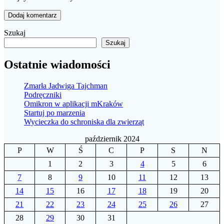
Szukaj
Szukaj
Ostatnie wiadomości
Zmarła Jadwiga Tajchman
Podręczniki
Omikron w aplikacji mKraków
Startuj po marzenia
Wycieczka do schroniska dla zwierząt
październik 2024
P
W
Ś
C
P
S
N
1
2
3
4
5
6
7
8
9
10
11
12
13
14
15
16
17
18
19
20
21
22
23
24
25
26
27
28
29
30
31