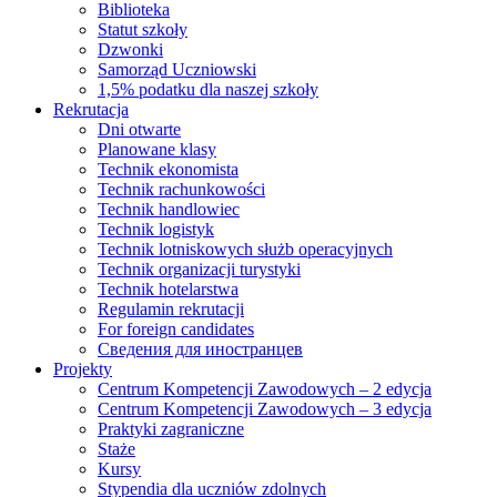
Biblioteka
Statut szkoły
Dzwonki
Samorząd Uczniowski
1,5% podatku dla naszej szkoły
Rekrutacja
Dni otwarte
Planowane klasy
Technik ekonomista
Technik rachunkowości
Technik handlowiec
Technik logistyk
Technik lotniskowych służb operacyjnych
Technik organizacji turystyki
Technik hotelarstwa
Regulamin rekrutacji
For foreign candidates
Сведения для иностранцев
Projekty
Centrum Kompetencji Zawodowych – 2 edycja
Centrum Kompetencji Zawodowych – 3 edycja
Praktyki zagraniczne
Staże
Kursy
Stypendia dla uczniów zdolnych