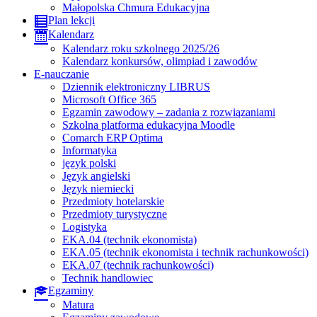
Małopolska Chmura Edukacyjna
Plan lekcji
Kalendarz
Kalendarz roku szkolnego 2025/26
Kalendarz konkursów, olimpiad i zawodów
E-nauczanie
Dziennik elektroniczny LIBRUS
Microsoft Office 365
Egzamin zawodowy – zadania z rozwiązaniami
Szkolna platforma edukacyjna Moodle
Comarch ERP Optima
Informatyka
język polski
Język angielski
Język niemiecki
Przedmioty hotelarskie
Przedmioty turystyczne
Logistyka
EKA.04 (technik ekonomista)
EKA.05 (technik ekonomista i technik rachunkowości)
EKA.07 (technik rachunkowości)
Technik handlowiec
Egzaminy
Matura