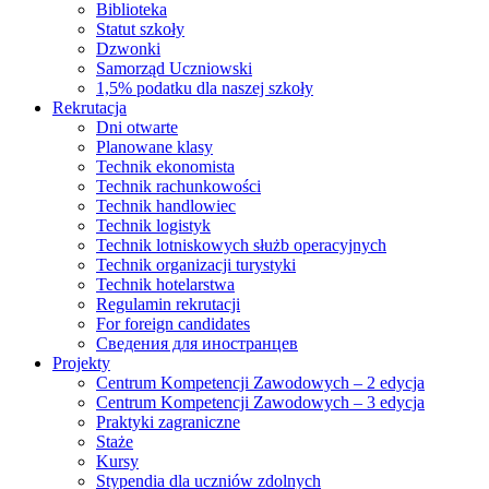
Biblioteka
Statut szkoły
Dzwonki
Samorząd Uczniowski
1,5% podatku dla naszej szkoły
Rekrutacja
Dni otwarte
Planowane klasy
Technik ekonomista
Technik rachunkowości
Technik handlowiec
Technik logistyk
Technik lotniskowych służb operacyjnych
Technik organizacji turystyki
Technik hotelarstwa
Regulamin rekrutacji
For foreign candidates
Сведения для иностранцев
Projekty
Centrum Kompetencji Zawodowych – 2 edycja
Centrum Kompetencji Zawodowych – 3 edycja
Praktyki zagraniczne
Staże
Kursy
Stypendia dla uczniów zdolnych