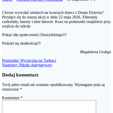
Chcesz wywołać uśmiech na twarzach dzieci z Domu Dziecka?
Przyłącz się do naszej akcji w dniu 22 maja 2026. Zbieramy
czekolady, batony i inne łakocie. Kosz na podarunki znajdziesz przy
wejściu do szkoły.
Pokaż siłę społeczności Daszyńskiego!!!
Podziel się słodkością!!!
Magdalena Gediga
Nawigacja
Poprzedni
Poprzedni:
Wycieczka na Turbacz
Następny
wpis:
Następny:
Piknik charytatywny
wpisu
wpis:
Dodaj komentarz
Twój adres email nie zostanie opublikowany.
Wymagane pola są
oznaczone
*
Komentarz
*