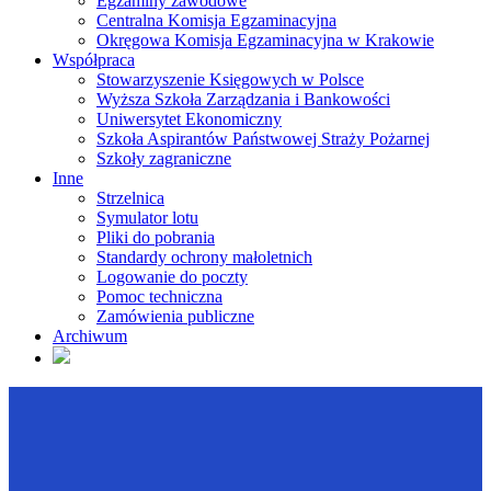
Egzaminy zawodowe
Centralna Komisja Egzaminacyjna
Okręgowa Komisja Egzaminacyjna w Krakowie
Współpraca
Stowarzyszenie Księgowych w Polsce
Wyższa Szkoła Zarządzania i Bankowości
Uniwersytet Ekonomiczny
Szkoła Aspirantów Państwowej Straży Pożarnej
Szkoły zagraniczne
Inne
Strzelnica
Symulator lotu
Pliki do pobrania
Standardy ochrony małoletnich
Logowanie do poczty
Pomoc techniczna
Zamówienia publiczne
Archiwum