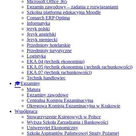
Microsoft Office 365
Egzamin zawodowy – zadania z rozwiązaniami
Szkolna platforma edukacyjna Moodle
Comarch ERP Optima
Informatyka
język polski
Język angielski
Język niemiecki
Przedmioty hotelarskie
Przedmioty turystyczne
Logistyka
EKA.04 (technik ekonomista)
EKA.05 (technik ekonomista i technik rachunkowości)
EKA.07 (technik rachunkowości)
Technik handlowiec
Egzaminy
Matura
Egzaminy zawodowe
Centralna Komisja Egzaminacyjna
Okręgowa Komisja Egzaminacyjna w Krakowie
Współpraca
Stowarzyszenie Księgowych w Polsce
Wyższa Szkoła Zarządzania i Bankowości
Uniwersytet Ekonomiczny
Szkoła Aspirantów Państwowej Straży Pożarnej