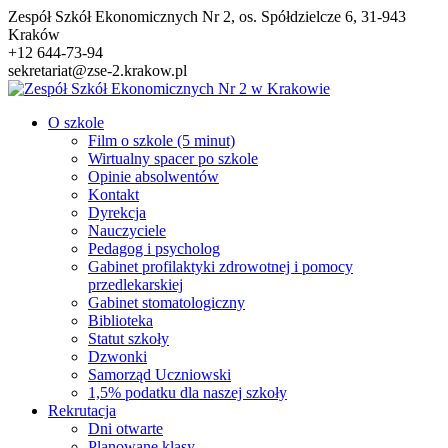
Przejdź
Zespół Szkół Ekonomicznych Nr 2, os. Spółdzielcze 6, 31-943
do
Kraków
treści
+12 644-73-94
sekretariat@zse-2.krakow.pl
O szkole
Film o szkole (5 minut)
Wirtualny spacer po szkole
Opinie absolwentów
Kontakt
Dyrekcja
Nauczyciele
Pedagog i psycholog
Gabinet profilaktyki zdrowotnej i pomocy
przedlekarskiej
Gabinet stomatologiczny
Biblioteka
Statut szkoły
Dzwonki
Samorząd Uczniowski
1,5% podatku dla naszej szkoły
Rekrutacja
Dni otwarte
Planowane klasy