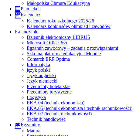
Małopolska Chmura Edukacyjna
Plan lekcji
Kalendarz
Kalendarz roku szkolnego 2025/26
Kalendarz konkursów, olimpiad i zawodów
E-nauczanie
Dziennik elektroniczny LIBRUS
Microsoft Office 365
Egzamin zawodowy – zadania z rozwiązaniami
Szkolna platforma edukacyjna Moodle
Comarch ERP Optima
Informatyka
język polski
Język angielski
Język niemiecki
Przedmioty hotelarskie
Przedmioty turystyczne
Logistyka
EKA.04 (technik ekonomista)
EKA.05 (technik ekonomista i technik rachunkowości)
EKA.07 (technik rachunkowości)
Technik handlowiec
Egzaminy
Matura