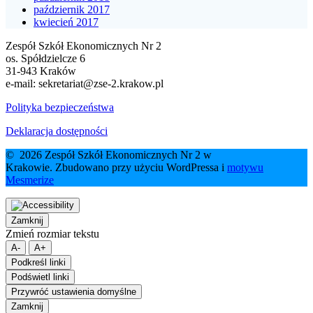
październik 2017
kwiecień 2017
Zespół Szkół Ekonomicznych Nr 2
os. Spółdzielcze 6
31-943 Kraków
e-mail:
sekretariat@zse-2.krakow.pl
Polityka bezpieczeństwa
Deklaracja dostępności
© 2026 Zespół Szkół Ekonomicznych Nr 2 w
Krakowie. Zbudowano przy użyciu WordPressa i
motywu
Mesmerize
Zamknij
Zmień rozmiar tekstu
A-
A+
Podkreśl linki
Podświetl linki
Przywróć ustawienia domyślne
Zamknij