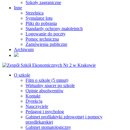
Szkoły zagraniczne
Inne
Strzelnica
Symulator lotu
Pliki do pobrania
Standardy ochrony małoletnich
Logowanie do poczty
Pomoc techniczna
Zamówienia publiczne
Archiwum
O szkole
Film o szkole (5 minut)
Wirtualny spacer po szkole
Opinie absolwentów
Kontakt
Dyrekcja
Nauczyciele
Pedagog i psycholog
Gabinet profilaktyki zdrowotnej i pomocy
przedlekarskiej
Gabinet stomatologiczny