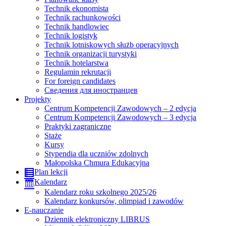
Technik ekonomista
Technik rachunkowości
Technik handlowiec
Technik logistyk
Technik lotniskowych służb operacyjnych
Technik organizacji turystyki
Technik hotelarstwa
Regulamin rekrutacji
For foreign candidates
Сведения для иностранцев
Projekty
Centrum Kompetencji Zawodowych – 2 edycja
Centrum Kompetencji Zawodowych – 3 edycja
Praktyki zagraniczne
Staże
Kursy
Stypendia dla uczniów zdolnych
Małopolska Chmura Edukacyjna
Plan lekcji
Kalendarz
Kalendarz roku szkolnego 2025/26
Kalendarz konkursów, olimpiad i zawodów
E-nauczanie
Dziennik elektroniczny LIBRUS