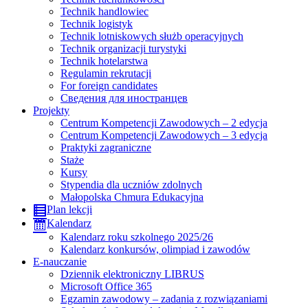
Technik handlowiec
Technik logistyk
Technik lotniskowych służb operacyjnych
Technik organizacji turystyki
Technik hotelarstwa
Regulamin rekrutacji
For foreign candidates
Сведения для иностранцев
Projekty
Centrum Kompetencji Zawodowych – 2 edycja
Centrum Kompetencji Zawodowych – 3 edycja
Praktyki zagraniczne
Staże
Kursy
Stypendia dla uczniów zdolnych
Małopolska Chmura Edukacyjna
Plan lekcji
Kalendarz
Kalendarz roku szkolnego 2025/26
Kalendarz konkursów, olimpiad i zawodów
E-nauczanie
Dziennik elektroniczny LIBRUS
Microsoft Office 365
Egzamin zawodowy – zadania z rozwiązaniami