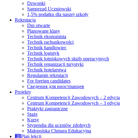
Dzwonki
Samorząd Uczniowski
1,5% podatku dla naszej szkoły
Rekrutacja
Dni otwarte
Planowane klasy
Technik ekonomista
Technik rachunkowości
Technik handlowiec
Technik logistyk
Technik lotniskowych służb operacyjnych
Technik organizacji turystyki
Technik hotelarstwa
Regulamin rekrutacji
For foreign candidates
Сведения для иностранцев
Projekty
Centrum Kompetencji Zawodowych – 2 edycja
Centrum Kompetencji Zawodowych – 3 edycja
Praktyki zagraniczne
Staże
Kursy
Stypendia dla uczniów zdolnych
Małopolska Chmura Edukacyjna
Plan lekcji