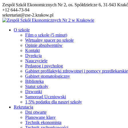
Przejdź
Zespół Szkół Ekonomicznych Nr 2, os. Spółdzielcze 6, 31-943 Kra
do
+12 644-73-94
treści
sekretariat@zse-2.krakow.pl
O szkole
Film o szkole (5 minut)
Wirtualny spacer po szkole
Opinie absolwentów
Kontakt
Dyrekcja
Nauczyciele
Pedagog i psycholog
Gabinet profilaktyki zdrowotnej i pomocy przedlekarskie
Gabinet stomatologiczny
Biblioteka
Statut szkoły
Dzwonki
Samorząd Uczniowski
1,5% podatku dla naszej szkoły
Rekrutacja
Dni otwarte
Planowane klasy
Technik ekonomista
Technik rachunkowości