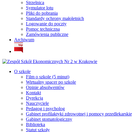
Strzelnica
Symulator lotu
Pliki do pobrania
Standardy ochrony małoletnich
Logowanie do poczty
Pomoc techniczna
Zamówienia publiczne
Archiwum
O szkole
Film o szkole (5 minut)
Wirtualny spacer po szkole
Opinie absolwentów
Kontakt
Dyrekcja
Nauczyciele
Pedagog i psycholog
Gabinet profilaktyki zdrowotnej i pomocy przedlekarskie
Gabinet stomatologiczny
Biblioteka
Statut szkoły