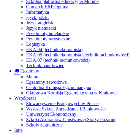
Szkolna platforma edukacyjna Moodle
Comarch ERP Optima
Informatyka
język polski
Język angielski
Język niemiecki
Przedmioty hotelarskie
Przedmioty turystyczne
Logistyka
EKA.04 (technik ekonomista)
EKA.05 (technik ekonomista i technik rachunkowości)
EKA.07 (technik rachunkowości)
Technik handlowiec
Egzaminy
Matura
Egzaminy zawodowe
Centralna Komisja Egzaminacyjna
Okręgowa Komisja Egzaminacyjna w Krakowie
Współpraca
Stowarzyszenie Księgowych w Polsce
Wyższa Szkoła Zarządzania i Bankowości
Uniwersytet Ekonomiczny
Szkoła Aspirantów Państwowej Straży Pożarnej
Szkoły zagraniczne
Inne