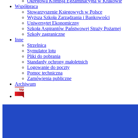
Okręgowa Komisja Egzaminacyjna w Krakowie
Współpraca
Stowarzyszenie Księgowych w Polsce
Wyższa Szkoła Zarządzania i Bankowości
Uniwersytet Ekonomiczny
Szkoła Aspirantów Państwowej Straży Pożarnej
Szkoły zagraniczne
Inne
Strzelnica
Symulator lotu
Pliki do pobrania
Standardy ochrony małoletnich
Logowanie do poczty
Pomoc techniczna
Zamówienia publiczne
Archiwum