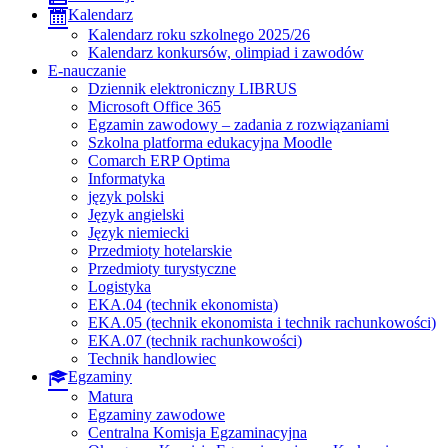
Kalendarz
Kalendarz roku szkolnego 2025/26
Kalendarz konkursów, olimpiad i zawodów
E-nauczanie
Dziennik elektroniczny LIBRUS
Microsoft Office 365
Egzamin zawodowy – zadania z rozwiązaniami
Szkolna platforma edukacyjna Moodle
Comarch ERP Optima
Informatyka
język polski
Język angielski
Język niemiecki
Przedmioty hotelarskie
Przedmioty turystyczne
Logistyka
EKA.04 (technik ekonomista)
EKA.05 (technik ekonomista i technik rachunkowości)
EKA.07 (technik rachunkowości)
Technik handlowiec
Egzaminy
Matura
Egzaminy zawodowe
Centralna Komisja Egzaminacyjna